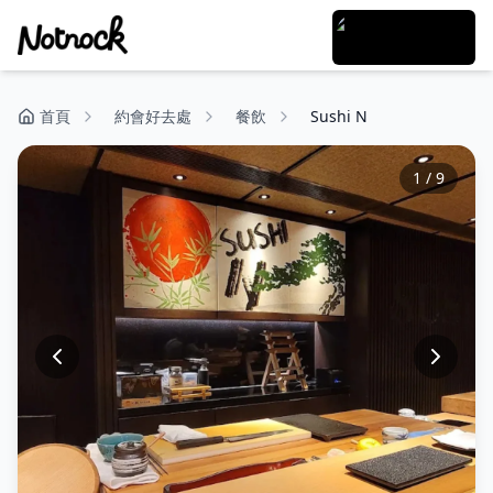
首頁
約會好去處
餐飲
Sushi N
1
/
9