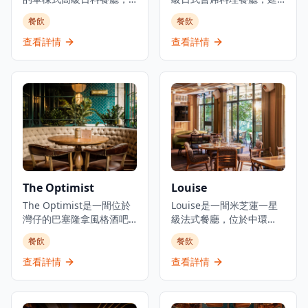
集結三大傳統日本料理：
續米芝蓮星級日本料理的
餐飲
餐飲
壽司、鐵板燒、爐端燒的
血統。餐廳佔地3,000平方
日式餐飲概念。環境優美
呎，由資深廚藝團隊領
查看詳情
查看詳情
舒適，適合情侶約會、好
導，行政總廚黃冠華來自
友聚會及商業用餐。餐廳
「日山」，專精於以美酒
以優質食材呈獻高級日式
配佳餚的會席料理，同時
料理，提供卓越的無菜單
提供廚師發辦壽司料理及
料理體驗。主要菜單包括
各式地道和食選擇。餐廳
三和敘御膳系列，如香煎
專注於無菜單料理及會席
法國鴨肝伴美國安格斯牛
晚餐體驗，體現日本飲食
柳御膳（HK$268起）、燒
文化中「時令食材」的精
西京味噌銀鱈魚御膳
神。季節性輪換的無菜單
（HK$228起）等精緻料
套餐定價為港幣1,580元，
The Optimist
Louise
理。結合高級料理與聚會
帶領食客展開多道菜式的
元素，三和敘致力於為客
The Optimist是一間位於
美食之旅。餐廳位於H
Louise是一間米芝蓮一星
人提供頂級的日式用餐體
灣仔的巴塞隆拿風格酒吧
Queen's，提供精緻用餐
級法式餐廳，位於中環
驗。
及西班牙烤肉餐廳，佔地
體驗，採預約制服務。
PMQ（前已婚警察宿舍）
餐飲
餐飲
三層，提供正宗慷慨的西
的兩層歷史建築內，是香
班牙北部用餐體驗。餐廳
港的創意中心。這是JIA
查看詳情
查看詳情
專門提供新鮮海鮮塔、烤
Group創辦人Yenn Wong
優質肉類和傳統西班牙小
與著名法籍主廚Julien
食，採用免服務費經營模
Royer（前亞洲50最佳餐廳