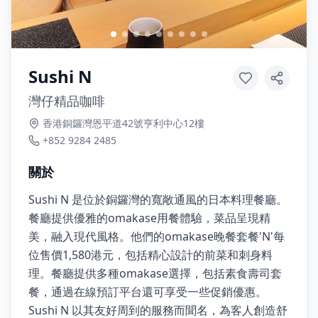
Sushi N
灣仔精品咖啡
香港銅鑼灣恩平道42號亨利中心12樓
+852 9284 2485
關於
Sushi N 是位於銅鑼灣的寬敞通風的日本料理餐廳。
餐廳提供優雅的omakase用餐體驗，菜品呈現精
美，融入現代風格。他們的omakase晚餐套餐'N'每
位售價1,580港元，包括精心設計的前菜和刺身料
理。餐廳提供多種omakase選擇，包括素食壽司套
餐，通過在線預訂平台還可享受一些促銷優惠。
Sushi N 以其友好周到的服務而聞名，為客人創造舒