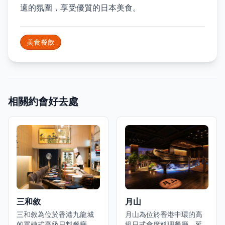
適的氛圍，享受優質的日本美食。
美食餐飲
相關約會好去處
三和敘
月山
三和敘為位於香港九龍城
月山為位於香港中環的高
的單棟式高級日料餐廳，
級日式會席料理餐廳，延