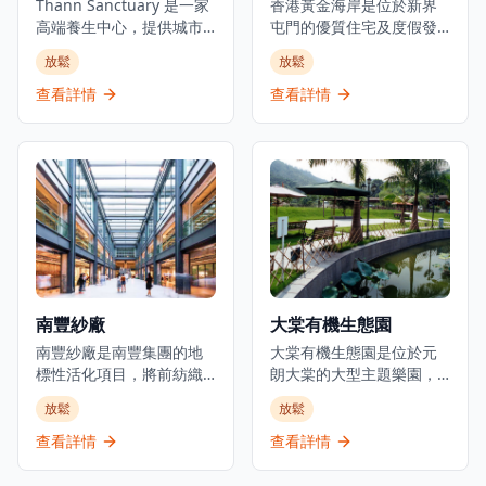
Thann Sanctuary 是一家
香港黃金海岸是位於新界
高端養生中心，提供城市
屯門的優質住宅及度假發
中心的寧靜避風港。受到
展項目。建於1990年代初
放鬆
放鬆
自然元素和亞洲療癒傳統
的填海地上，這個海濱社
的啟發，它提供一系列旨
區設有豪華住宅大廈、酒
查看詳情
查看詳情
在讓身心煥然一新的水療
店、遊艇會和私人海灘設
護理。賓客可以沉浸於使
施。發展項目提供度假式
用 THANN 屢獲殊榮的天
生活體驗，可直達黃金泳
然護膚產品的特色療法，
灘，配備康樂設施，享有
這些產品由植物和精油製
青山灣景色，同時距離香
成。寧靜的氛圍，搭配簡
港市中心不到30分鐘車
約設計和舒緩的香氣，營
程，交通便利。
造出一個放鬆的和平避難
所。Thann Sanctuary 還
提供個性化的養生計劃，
南豐紗廠
大棠有機生態園
以滿足個人需求，確保全
面的體驗。這不僅是一個
南豐紗廠是南豐集團的地
大棠有機生態園是位於元
水療中心，更是一個自我
標性活化項目，將前紡織
朗大棠的大型主題樂園，
照顧和正念的聖殿。
製造設施轉變為文化體驗
以教育、保育與娛樂為核
放鬆
放鬆
和歷史地標。位於荃灣柴
心，為遊客帶來獨特的遊
灣角白田壩街45號，這個
樂體驗，啟發生態探索，
查看詳情
查看詳情
設施最初由被稱為「棉紗
連繫人與大自然。園區設
大王」的陳廷驊於1954年
有多個有蓋或露天戶外活