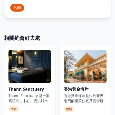
休閒
相關約會好去處
Thann Sanctuary
香港黃金海岸
Thann Sanctuary 是一家
香港黃金海岸是位於新界
高端養生中心，提供城市
屯門的優質住宅及度假發
中心的寧靜避風港。受到
展項目。建於1990年代初
放鬆
放鬆
自然元素和亞洲療癒傳統
的填海地上，這個海濱社