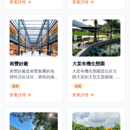
的啟發，它提供一系列旨
區設有豪華住宅大廈、酒
查看詳情
查看詳情
在讓身心煥然一新的水療
店、遊艇會和私人海灘設
護理。賓客可以沉浸於使
施。發展項目提供度假式
用 THANN 屢獲殊榮的天
生活體驗，可直達黃金泳
然護膚產品的特色療法，
灘，配備康樂設施，享有
這些產品由植物和精油製
青山灣景色，同時距離香
成。寧靜的氛圍，搭配簡
港市中心不到30分鐘車
約設計和舒緩的香氣，營
程，交通便利。
造出一個放鬆的和平避難
所。Thann Sanctuary 還
提供個性化的養生計劃，
南豐紗廠
大棠有機生態園
以滿足個人需求，確保全
面的體驗。這不僅是一個
南豐紗廠是南豐集團的地
大棠有機生態園是位於元
水療中心，更是一個自我
標性活化項目，將前紡織
朗大棠的大型主題樂園，
照顧和正念的聖殿。
製造設施轉變為文化體驗
以教育、保育與娛樂為核
放鬆
放鬆
和歷史地標。位於荃灣柴
心，為遊客帶來獨特的遊
灣角白田壩街45號，這個
樂體驗，啟發生態探索，
查看詳情
查看詳情
設施最初由被稱為「棉紗
連繫人與大自然。園區設
大王」的陳廷驊於1954年
有多個有蓋或露天戶外活
創立，他是南豐集團的創
動場地、植物教育徑、大
始人。南豐紗廠現在是一
棠茘枝園、BBQ燒烤場、
個潮流聚集地，擁有創意
War game野戰場、騎馬
文化零售，設有活動空
場、踩單車場、繩網、鴕