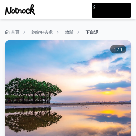
首頁
約會好去處
放鬆
下白泥
1
/
1