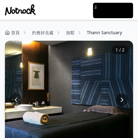
首頁
約會好去處
放鬆
Thann Sanctuary
1
/
2