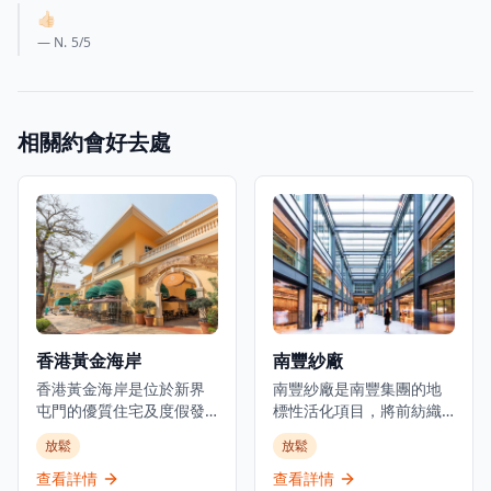
👍🏻
— N.
5
/5
相關約會好去處
香港黃金海岸
南豐紗廠
香港黃金海岸是位於新界
南豐紗廠是南豐集團的地
屯門的優質住宅及度假發
標性活化項目，將前紡織
展項目。建於1990年代初
製造設施轉變為文化體驗
放鬆
放鬆
的填海地上，這個海濱社
和歷史地標。位於荃灣柴
區設有豪華住宅大廈、酒
灣角白田壩街45號，這個
查看詳情
查看詳情