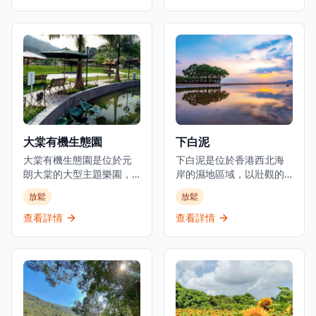
店、遊艇會和私人海灘設
設施最初由被稱為「棉紗
施。發展項目提供度假式
大王」的陳廷驊於1954年
生活體驗，可直達黃金泳
創立，他是南豐集團的創
灘，配備康樂設施，享有
始人。南豐紗廠現在是一
青山灣景色，同時距離香
個潮流聚集地，擁有創意
港市中心不到30分鐘車
文化零售，設有活動空
程，交通便利。
間，慶祝香港共同的工業
遺產。該設施每日上午10
時至晚上10時營業，包括
公共座位區、藝術裝置和
大棠有機生態園
下白泥
雕塑，使其成為一個燈光
大棠有機生態園是位於元
優美的文化目的地。作為
下白泥是位於香港西北海
朗大棠的大型主題樂園，
香港的文化創意地標之
岸的濕地區域，以壯觀的
以教育、保育與娛樂為核
一，南豐紗廠定期舉辦文
日落景色和生物多樣性而
放鬆
放鬆
心，為遊客帶來獨特的遊
化活動和展覽，為遊客提
聞名。這裡可能是香港觀
樂體驗，啟發生態探索，
供獨特的遺產保護和當代
賞日落的最佳地點，特別
查看詳情
查看詳情
連繫人與大自然。園區設
文化體驗的結合。
是在天空晴朗的時候。下
有多個有蓋或露天戶外活
白泥是白泥的一個分區，
動場地、植物教育徑、大
「下」意指較低的位置，
棠茘枝園、BBQ燒烤場、
擁有面向后海灣、被山脈
War game野戰場、騎馬
環繞的海岸濕地環境。這
場、踩單車場、繩網、鴕
片泥灘濕地為遊客提供日
鳥園等設施。園區每日開
落攝影、觀鳥和自然欣賞