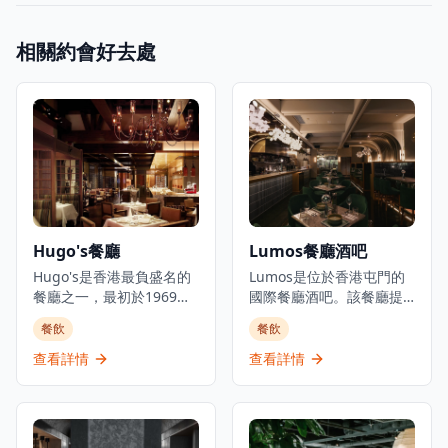
相關約會好去處
Hugo's餐廳
Lumos餐廳酒吧
Hugo's是香港最負盛名的
Lumos是位於香港屯門的
餐廳之一，最初於1969年
國際餐廳酒吧。該餐廳提
開業，現在在香港尖沙咀
供晚餐、飲品,並有每日現
餐飲
餐飲
凱悅酒店重新開業。餐廳
場音樂表演,氛圍愉悅。被
在優雅的環境中提供國際
形容為屯門的都市綠洲,慶
查看詳情
查看詳情
和歐洲當代美食。Hugo's
祝生活中的一切美好事
位於尖沙咀商業和旅遊區
物,Lumos除了提供餐飲服
的中心地帶，提供精緻的
務外,還設有水煙服務。餐
用餐體驗，優質的服務，
廳專門提供國際料理,招牌