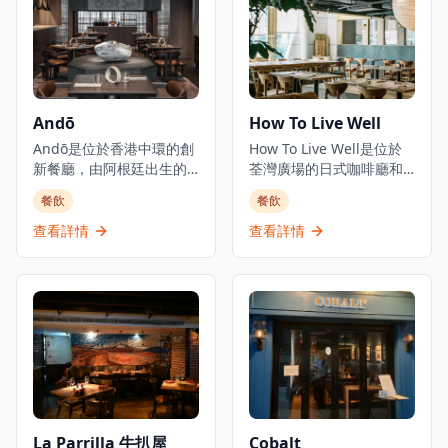
五十多年來一直保持著卓
菜包括澳洲牛柳和燒老虎
越餐廳的聲譽。餐廳設有
大蝦扒配意式蕃茄醬扁意
私人用餐室，提供午餐和
粉。這家餐廳酒吧隱藏在
晚餐服務，氛圍精緻。
屯門,提供獨特的用餐和娛
樂體驗。
Andō
How To Live Well
Andō是位於香港中環的創
How To Live Well是位於
新餐廳，由阿根廷出生的
荃灣廣場的日式咖啡廳和
主廚Agustin Balbi主理，
生活概念店。這家店結合
餐飲
餐飲
他將來自家鄉阿根廷的風
了餐飲和零售元素，在提
味與在日本受訓時學到的
供咖啡廳服務的同時展示
查看詳情
查看詳情
日式技巧相結合。這家餐
日式家具和生活用品。餐
廳代表了Balbi主廚烹飪旅
廳在自然輕鬆的環境中提
程的實現，融合了他從小
供西日式融合菜餚，旨在
熟悉的味道和在亞洲體驗
為顧客創造放鬆的空間。
到的風味。位於中環心臟
How To Live Well隸屬於
地帶的Andō提供個人化品
HOW Department品牌，
嚐菜單，帶領食客踏上融
在香港設有多個分店。咖
合阿根廷、日本和一些西
啡廳專門打造一個讓人們
班牙元素的獨特美食之
可以放鬆享受優質食物，
旅。這家餐廳因其創新的
同時瀏覽生活用品的空
La Parrilla 牛扒屋
Cobalt