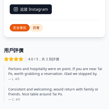
追蹤 Instagram
美食餐飲
西餐
用戶評價
4.0 / 5，共 2 則評價
Portions and hospitality were on point. If you are near Tai
Po, worth grabbing a reservation. Glad we stopped by.
— L.
4
/5
Consistent and welcoming; would return with family or
friends. Nice table around Tai Po.
— C.
4
/5