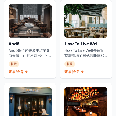
的中心地帶，提供精緻的
務外,還設有水煙服務。餐
用餐體驗，優質的服務，
廳專門提供國際料理,招牌
五十多年來一直保持著卓
菜包括澳洲牛柳和燒老虎
越餐廳的聲譽。餐廳設有
大蝦扒配意式蕃茄醬扁意
私人用餐室，提供午餐和
粉。這家餐廳酒吧隱藏在
晚餐服務，氛圍精緻。
屯門,提供獨特的用餐和娛
樂體驗。
Andō
How To Live Well
Andō是位於香港中環的創
How To Live Well是位於
新餐廳，由阿根廷出生的
荃灣廣場的日式咖啡廳和
主廚Agustin Balbi主理，
生活概念店。這家店結合
餐飲
餐飲
他將來自家鄉阿根廷的風
了餐飲和零售元素，在提
味與在日本受訓時學到的
供咖啡廳服務的同時展示
查看詳情
查看詳情
日式技巧相結合。這家餐
日式家具和生活用品。餐
廳代表了Balbi主廚烹飪旅
廳在自然輕鬆的環境中提
程的實現，融合了他從小
供西日式融合菜餚，旨在
熟悉的味道和在亞洲體驗
為顧客創造放鬆的空間。
到的風味。位於中環心臟
How To Live Well隸屬於
地帶的Andō提供個人化品
HOW Department品牌，
嚐菜單，帶領食客踏上融
在香港設有多個分店。咖
合阿根廷、日本和一些西
啡廳專門打造一個讓人們