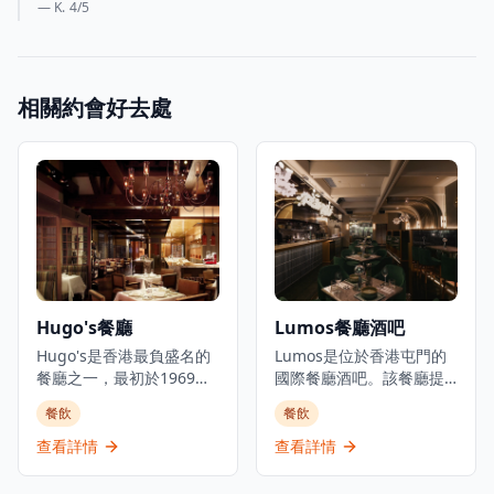
— K.
4
/5
相關約會好去處
Hugo's餐廳
Lumos餐廳酒吧
Hugo's是香港最負盛名的
Lumos是位於香港屯門的
餐廳之一，最初於1969年
國際餐廳酒吧。該餐廳提
開業，現在在香港尖沙咀
供晚餐、飲品,並有每日現
餐飲
餐飲
凱悅酒店重新開業。餐廳
場音樂表演,氛圍愉悅。被
在優雅的環境中提供國際
形容為屯門的都市綠洲,慶
查看詳情
查看詳情
和歐洲當代美食。Hugo's
祝生活中的一切美好事
位於尖沙咀商業和旅遊區
物,Lumos除了提供餐飲服