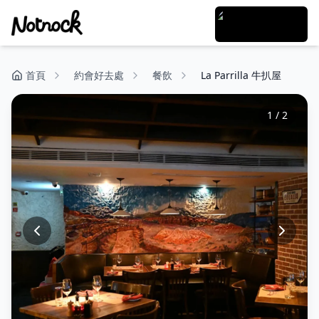
首頁
約會好去處
餐飲
La Parrilla 牛扒屋
1
/
2