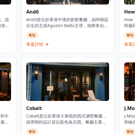
Andō
How 
吧。該
Andō是位於香港中環的創新餐廳，由阿根廷
How
表演,
出生的主廚Agustin Balbi主理，他將來自家
啡廳
慶祝生
鄉阿根廷的風味與在日本受訓時學到的日式
售元
餐飲
餐飲
餐飲服
技巧相結合。這家餐廳代表了Balbi主廚烹飪
家具
國際料
旅程的實現，融合了他從小熟悉的味道和在
提供
查看詳情
查看
扒配意
亞洲體驗到的風味。位於中環心臟地帶的
的空間
屯門,
Andō提供個人化品嚐菜單，帶領食客踏上融
Dep
合阿根廷、日本和一些西班牙元素的獨特美
咖啡
食之旅。這家餐廳因其創新的融合料理方式
質食
而獲得認可。餐廳的菜單經過精心設計，每
以日
一道菜都展現了主廚對食材的深刻理解和創
提供
意詮釋。從阿根廷的優質牛肉到日本的精緻
海鮮，每一種食材都經過精心挑選和處理，
確保呈現最佳風味。餐廳的環境設計現代而
優雅，營造出舒適的用餐氛圍。無論是商務
Cobalt
J.M
宴請還是浪漫約會，Andō都能提供難忘的用
酒和牛
餐體驗，讓您在品嚐創新融合料理的同時，
Cobalt是位於香港大角咀的西式酒吧餐廳，
J.M
供最優
感受不同文化碰撞所帶來的驚喜。
採用簡約設計並以藍色為主調。餐廳主要供
和融
牛扒
應歐洲菜式，同時也提供亞洲料理，為食客
擇。
餐飲
餐飲
式提
帶來多元化的用餐體驗。Cobalt在
的氛