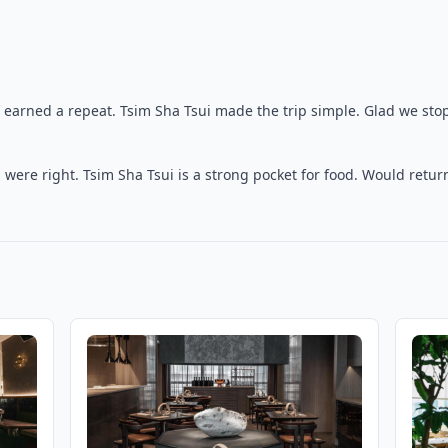
earned a repeat. Tsim Sha Tsui made the trip simple. Glad we sto
were right. Tsim Sha Tsui is a strong pocket for food. Would retur