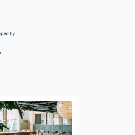
pped by.
n.