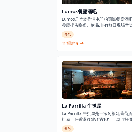
Lumos餐廳酒吧
Lumos是位於香港屯門的國際餐廳酒
餐廳提供晚餐、飲品,並有每日現場音樂
氛圍愉悅。被形容為屯門的都市綠洲,
餐飲
活中的一切美好事物,Lumos除了提供
務外,還設有水煙服務。餐廳專門提供
查看詳情
理,招牌菜包括澳洲牛柳和燒老虎大蝦
式蕃茄醬扁意粉。這家餐廳酒吧隱藏在
提供獨特的用餐和娛樂體驗。
La Parrilla 牛扒屋
La Parrilla 牛扒屋是一家阿根廷葡萄
扒屋，在香港經營超過10年，專門提
質的烤牛扒。這家位於中環的異國風情
餐飲
屋專門提供優質烤牛扒，並以阿根廷菜