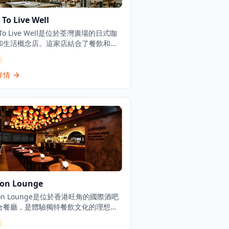
To Live Well
 To Live Well是位於荃灣廣場的日式咖
和生活概念店。這家店結合了餐飲和零
素，在提供咖啡廳服務的同時展示日式
和生活用品。餐廳在自然輕鬆的環境中
西日式融合菜餚，旨在為顧客創造放鬆
詳情
。How To Live Well隸屬於HOW
artment品牌，在香港設有多個分店。
廳專門打造一個讓人們可以放鬆享受優
物，同時瀏覽生活用品的空間。這家店
式室內設計和氛圍聞名，在同一屋簷下
用餐體驗和購物機會。
oon Lounge
oon Lounge是位於香港旺角的國際酒吧
合餐廳，是體驗獨特餐飲文化的理想選
這間餐廳以占星主題雞尾酒和夢幻親密
圍而聞名，座落於商業大廈內，為客人