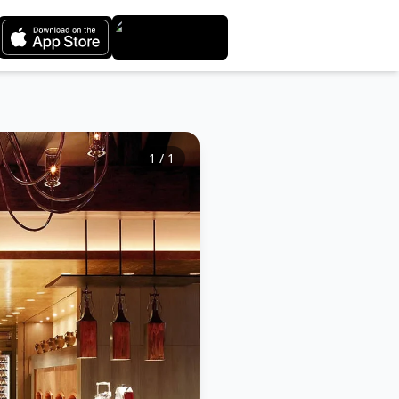
1
/
1