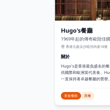
Hugo's餐廳
1969年起的傳奇歐陸佳
香港九龍尖沙咀河內道18號
關於
Hugo's是香港最負盛名
供國際和歐洲當代美食。Hu
一直保持著卓越餐廳的聲譽
美食餐飲
西餐