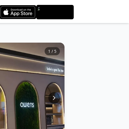
1
/
5