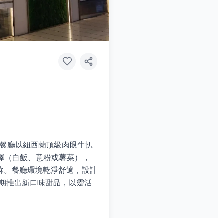
。餐廳以紐西蘭頂級肉眼牛扒
擇（白飯、意粉或薯菜），
蘇。餐廳環境乾淨舒適，設計
定期推出新口味甜品，以靈活