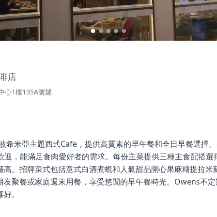
啡店
心1樓135A號舖
的波希米亞主題西式Cafe，提供高質素的早午餐和全日早餐選擇
受歡迎，能滿足食肉愛好者的需求。每份主菜提供三種主食配搭選
極高。招牌菜式包括意式白酒煮蜆和人氣甜品開心果麻糬提拉米
朋友聚餐或家庭週末用餐，享受悠閒的早午餐時光。Owens不
喜好。