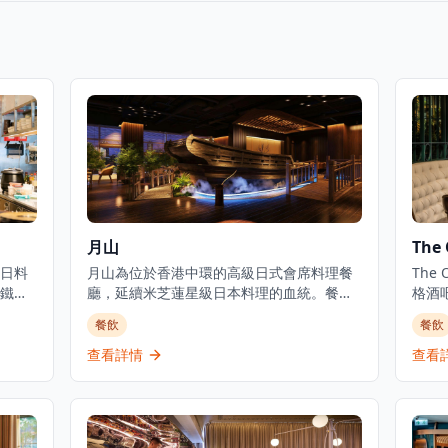
月山
The 
日料
月山為位於香港中環的高級日式會席料理餐
The
鐵板
廳，延續米芝蓮星級日本料理的血統。餐廳
格酒
舒
佔地3,000平方呎，由資深廚藝團隊領導，行
正宗
餐飲
餐飲
餐。
政總廚黃冠華來自「日山」，專精於以美酒
提供
供卓
配佳餚的會席料理，同時提供廚師發辦壽司
小食
查看詳情
查看
和敘
料理及各式地道和食選擇。餐廳專注於無菜
牙北部
斯牛
單料理及會席晚餐體驗，體現日本飲食文化
提供
鱈魚御
中「時令食材」的精神。季節性輪換的無菜
和在
級料理
單套餐定價為港幣1,580元，帶領食客展開多