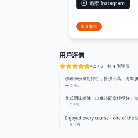
追蹤 Instagram
美食餐飲
用戶評價
4.5 / 5，共 4 則評價
價錢同份量對得住，性價比高。將軍
— R.
4
/5
菜式調味穩陣，出餐時間拿捏得好，
— F.
5
/5
Enjoyed every course—one of the b
— H.
4
/5