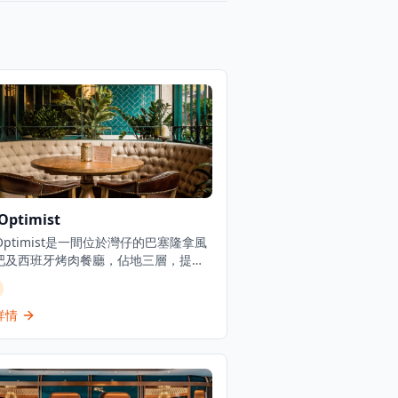
Optimist
 Optimist是一間位於灣仔的巴塞隆拿風
吧及西班牙烤肉餐廳，佔地三層，提供
慷慨的西班牙北部用餐體驗。餐廳專門
新鮮海鮮塔、烤優質肉類和傳統西班牙
，採用免服務費經營模式。憑藉其西班
詳情
料理和雞尾酒，The Optimist為客人
正宗的西班牙美食傳統，主打適合分享
充滿活力的社交氛圍中享用的菜式。