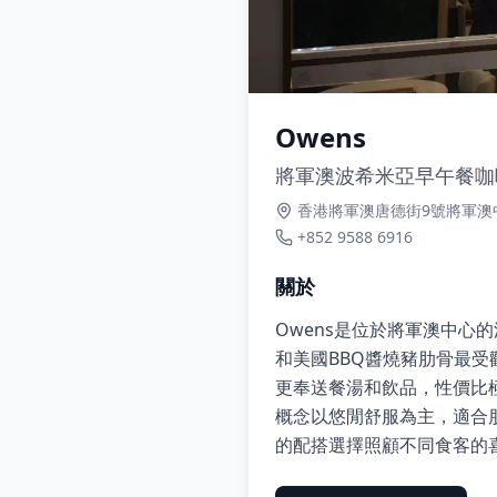
Owens
將軍澳波希米亞早午餐咖
香港將軍澳唐德街9號將軍澳中
+852 9588 6916
關於
Owens是位於將軍澳中心
和美國BBQ醬燒豬肋骨最
更奉送餐湯和飲品，性價比
概念以悠閒舒服為主，適合
的配搭選擇照顧不同食客的