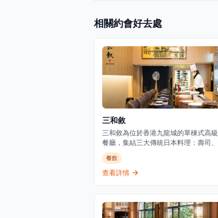
相關約會好去處
三和敘
三和敘為位於香港九龍城的單棟式高級
餐廳，集結三大傳統日本料理：壽司、
燒、爐端燒的日式餐飲概念。環境優美
餐飲
適，適合情侶約會、好友聚會及商業用
餐廳以優質食材呈獻高級日式料理，提
查看詳情
越的無菜單料理體驗。主要菜單包括三
御膳系列，如香煎法國鴨肝伴美國安格
柳御膳（HK$268起）、燒西京味噌銀
膳（HK$228起）等精緻料理。結合高