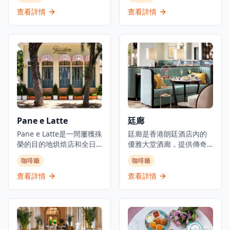
每一道菜品都融合了新鮮
徹了咖啡店悠閑的風格。
的當季食材，旨在呈現日
錦田分店位於錦田大街，
查看詳情
查看詳情
本四季的變化與美麗。無
在郵局斜對面的兩層簡約
論是春天的櫻花餅、夏天
白色小屋，非常出眾。咖
的清涼抹茶冰淇淋、秋天
啡店室內設榻榻米座位，
的栗子甜點，還是冬天的
餐檯之間距離充足，毫無
熱湯，每一口都讓人感受
壓迫感。戶外設露天日式
到濃厚的季節氛圍。此
庭園，用砂石和草木砌出
外，咖啡屋內部裝潢以簡
枯山水的自然園景，散發
約的日式風格為主，搭配
禪學美感，是店內最人氣
柔和的燈光和舒適的座
的打卡位。這家錦田咖啡
位，為客人提供一個放鬆
店主要供應咖啡和輕食，
Pane e Latte
廷廊
的環境。店內還定期舉辦
平時少見的Dutch Baby
茶道和和菓子製作的工作
Pane e Latte是一間屢獲殊
Pancake更是這裡的名
廷廊是香港朗廷酒店內的
坊，讓顾客能夠親身體驗
榮的目的地烘焙店和全日
菜。在鑄鐵鍋烤製而成的
優雅大堂酒廊，提供傳奇
日本的傳統文化與藝術。
餐廳，位於赤柱海岸。這
荷蘭班㦸外脆內軟，灑上
的朗廷下午茶體驗，是情
咖啡廳
咖啡廳
和光咖啡屋不僅是一個品
間由Pirata Group經營的
糖霜後賣相一流。喜歡鹹
侶約會和優雅聚會的完美
味美食的地方，更是一個
優雅意式咖啡廳，設計感
食的必試烤比爾芝士配吐
選擇。這個品味裝飾的茶
查看詳情
查看詳情
探索和欣賞日本文化的社
覺像意大利夢幻的海濱咖
司（$68），烘脆的多士醮
室風格酒廊提供輕早餐、
區空間
啡廳，持續吸引赤柱的週
上軟滑的Brie Cheese，看
早午餐、下午茶和晚間雞
末人潮。從日出到日落，
得人食指大動。人均消費
尾酒，位於清新優雅的空
他們提供坐下式早餐、午
約$150-$200。必點美
間內，作為大堂的戲劇性
餐和晚餐，專門提供新鮮
食：無花果荷蘭鬆餅
背景。餐廳致敬其傳統，