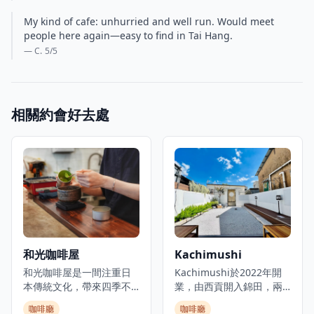
My kind of cafe: unhurried and well run. Would meet
people here again—easy to find in Tai Hang.
— C.
5
/5
相關約會好去處
和光咖啡屋
Kachimushi
和光咖啡屋是一間注重日
Kachimushi於2022年開
本傳統文化，帶來四季不
業，由西貢開入錦田，兩
同美食的咖啡館。這裡的
間店選址也非常避世，貫
咖啡廳
咖啡廳