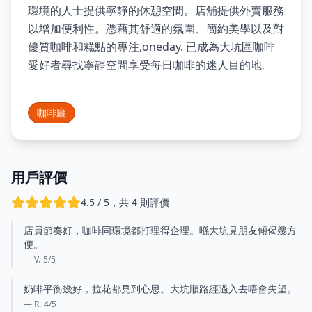
環境的人士提供寧靜的休憩空間。店舖提供外賣服務
以增加便利性。憑藉其舒適的氛圍、簡約美學以及對
優質咖啡和糕點的專注,oneday. 已成為大坑區咖啡
愛好者尋找寧靜空間享受每日咖啡的迷人目的地。
咖啡廳
用戶評價
4.5 / 5，共 4 則評價
店員節奏好，咖啡同環境都打理得企理。喺大坑見朋友傾偈幾方
便。
— V.
5
/5
奶啡平衡幾好，拉花都見到心思。大坑順路經過入去唔會失望。
— R.
4
/5