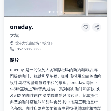
oneday.
大坑
香港大坑書館街23號地下
+852 6886 3868
關於
oneday. 是一間位於大坑寧靜社區的簡約咖啡店,專
門提供咖啡、糕點和早午餐。咖啡店採用全白色簡約
設計,為訪客營造舒適平和的氛圍。oneday. 每日上
午9時至晚上7時營業,提供一系列經典咖啡和茶飲,以
及創新的咖啡創作,深受咖啡愛好者歡迎。菜單提供
典型的咖啡店鹹味和甜味食品,其中泡菜三明治是特
色亮點。咖啡店為在繁忙都市中尋找優質咖啡和放鬆