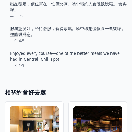
出品穩定，價位實在，性價比高。喺中環約人食晚飯幾啱。 會再
嚟。
— J.
5
/5
服務態度好，坐得舒服，食得放鬆。喺中環想慢慢食一餐幾啱。
整體幾滿意。
— C.
4
/5
Enjoyed every course—one of the better meals we have
had in Central. Chill spot.
— K.
5
/5
相關約會好去處