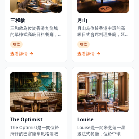
三和敘
月山
三和敘為位於香港九龍城
月山為位於香港中環的高
的單棟式高級日料餐廳，
級日式會席料理餐廳，延
集結三大傳統日本料理：
續米芝蓮星級日本料理的
餐飲
餐飲
壽司、鐵板燒、爐端燒的
血統。餐廳佔地3,000平方
日式餐飲概念。環境優美
呎，由資深廚藝團隊領
查看詳情
查看詳情
舒適，適合情侶約會、好
導，行政總廚黃冠華來自
友聚會及商業用餐。餐廳
「日山」，專精於以美酒
以優質食材呈獻高級日式
配佳餚的會席料理，同時
料理，提供卓越的無菜單
提供廚師發辦壽司料理及
料理體驗。主要菜單包括
各式地道和食選擇。餐廳
三和敘御膳系列，如香煎
專注於無菜單料理及會席
法國鴨肝伴美國安格斯牛
晚餐體驗，體現日本飲食
柳御膳（HK$268起）、燒
文化中「時令食材」的精
西京味噌銀鱈魚御膳
神。季節性輪換的無菜單
（HK$228起）等精緻料
套餐定價為港幣1,580元，
The Optimist
Louise
理。結合高級料理與聚會
帶領食客展開多道菜式的
元素，三和敘致力於為客
The Optimist是一間位於
美食之旅。餐廳位於H
Louise是一間米芝蓮一星
人提供頂級的日式用餐體
灣仔的巴塞隆拿風格酒吧
Queen's，提供精緻用餐
級法式餐廳，位於中環