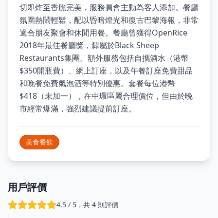
切即炸至香脆完美，服務員會主動為客人添加。餐廳
氛圍熱鬧輕鬆，配以昏暗燈光和復古巴黎海報，非常
適合朋友聚會和休閒用餐。餐廳曾獲得OpenRice
2018年最佳餐廳獎，隸屬於Black Sheep
Restaurants集團。額外服務包括自攜酒水（港幣
$350開瓶費）、網上訂座，以及午餐訂座免費甜品
和晚餐免費氣泡酒等特別優惠。套餐每位港幣
$418（未加一），在中環區屬合理價位，但由於晚
市經常爆滿，強烈建議提前訂座。
美食餐飲
用戶評價
4.5 / 5，共 4 則評價