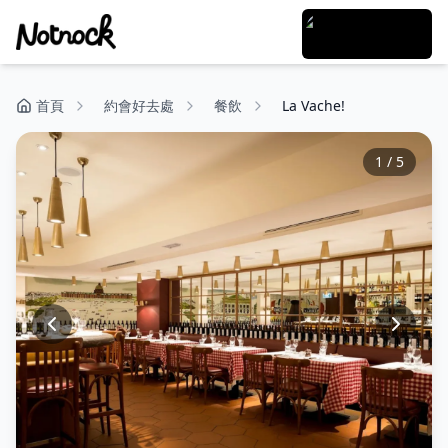
首頁
約會好去處
餐飲
La Vache!
1
/
5