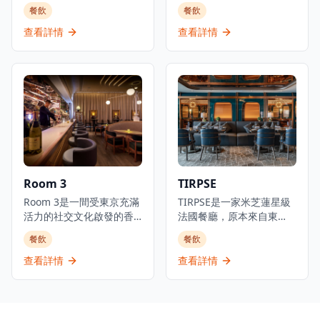
驗。
及西班牙烤肉餐廳，佔地
體驗，採預約制服務。
PMQ（前已婚警察宿舍）
餐飲
餐飲
三層，提供正宗慷慨的西
的兩層歷史建築內，是香
班牙北部用餐體驗。餐廳
港的創意中心。這是JIA
查看詳情
查看詳情
專門提供新鮮海鮮塔、烤
Group創辦人Yenn Wong
優質肉類和傳統西班牙小
與著名法籍主廚Julien
食，採用免服務費經營模
Royer（前亞洲50最佳餐廳
式。憑藉其西班牙北部料
第一名Odette主廚）的合
理和雞尾酒，The
作項目，提供溫馨的法式
Optimist為客人提供正宗
料理和真誠的款待服務。
的西班牙美食傳統，主打
餐廳由主廚Loïc Portalier
適合分享和在充滿活力的
掌舵，展現精緻的法式料
社交氛圍中享用的菜式。
理，採用最優質的時令食
材和傳統烹飪技術。
Room 3
TIRPSE
Louise位於香港PMQ的花
Room 3是一間受東京充滿
園內，在優雅的歷史建築
TIRPSE是一家米芝蓮星級
活力的社交文化啟發的香
中提供高品質的料理。
法國餐廳，原本來自東
港都市美食酒吧，提供日
京，現在在香港營業，與
餐飲
餐飲
式小食以及豐富的葡萄
東方體驗有著深厚的聯
酒、威士忌、優質清酒和
繫。餐廳由日本主廚掌
查看詳情
查看詳情
雞尾酒選擇。酒吧擁有寬
舵，提供具有日本精神的
敞時尚的室內設計和高天
藝術性日法料理。位於K11
花板，營造出優雅的用餐
MUSEA二樓，這個幸福的
和飲酒氛圍。以日式融合
空間鼓勵對話，充滿了主