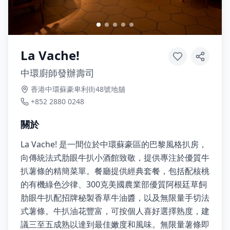
La Vache!
中環廚師發辦壽司
香港中環蘇豪卑利街48號地舖
+852 2880 0248
關於
La Vache! 是一間位於中環蘇豪區的巴黎風格扒房，
向傳統法式肋眼牛扒小酒館致敬，提供專注於優質牛
扒薯條的精簡菜單。餐廳提供經典套餐，包括配核桃
的有機綠色沙律、300克美國農業部優質阿根廷草飼
肋眼牛扒配招牌秘製香草牛油醬，以及無限量手切法
式薯條。牛扒油花豐富，可按個人喜好選擇熟度，建
議三至五成熟以達到最佳嫩度和風味。無限量薯條即