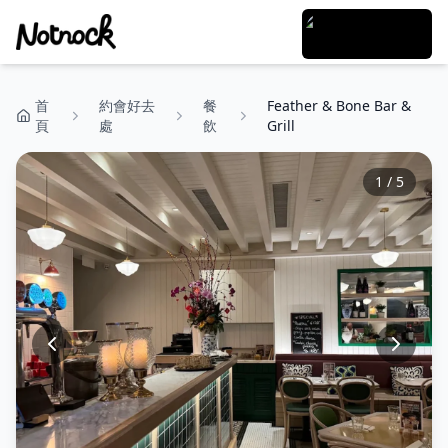
首
約會好去
餐
Feather & Bone Bar &
頁
處
飲
Grill
1
/
5