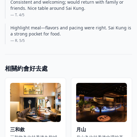
Consistent and welcoming; would return with family or
friends. Nice table around Sai Kung.
— T.
4
/5
Highlight meal—flavors and pacing were right. Sai Kung is
a strong pocket for food.
— R.
5
/5
相關約會好去處
三和敘
月山