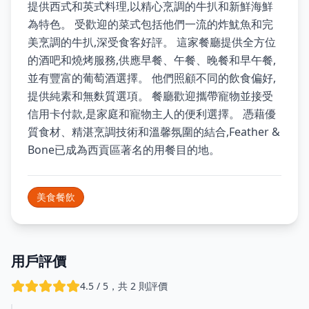
提供西式和英式料理,以精心烹調的牛扒和新鮮海鮮
為特色。 受歡迎的菜式包括他們一流的炸魷魚和完
美烹調的牛扒,深受食客好評。 這家餐廳提供全方位
的酒吧和燒烤服務,供應早餐、午餐、晚餐和早午餐,
並有豐富的葡萄酒選擇。 他們照顧不同的飲食偏好,
提供純素和無麩質選項。 餐廳歡迎攜帶寵物並接受
信用卡付款,是家庭和寵物主人的便利選擇。 憑藉優
質食材、精湛烹調技術和溫馨氛圍的結合,Feather &
Bone已成為西貢區著名的用餐目的地。
美食餐飲
用戶評價
4.5 / 5，共 2 則評價