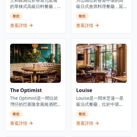
三和敘為位於香港九龍城
月山為位於香港中環的高
的單棟式高級日料餐廳，
級日式會席料理餐廳，延
集結三大傳統日本料理：
續米芝蓮星級日本料理的
餐飲
餐飲
壽司、鐵板燒、爐端燒的
血統。餐廳佔地3,000平方
日式餐飲概念。環境優美
呎，由資深廚藝團隊領
查看詳情
查看詳情
舒適，適合情侶約會、好
導，行政總廚黃冠華來自
友聚會及商業用餐。餐廳
「日山」，專精於以美酒
以優質食材呈獻高級日式
配佳餚的會席料理，同時
料理，提供卓越的無菜單
提供廚師發辦壽司料理及
料理體驗。主要菜單包括
各式地道和食選擇。餐廳
三和敘御膳系列，如香煎
專注於無菜單料理及會席
法國鴨肝伴美國安格斯牛
晚餐體驗，體現日本飲食
柳御膳（HK$268起）、燒
文化中「時令食材」的精
西京味噌銀鱈魚御膳
神。季節性輪換的無菜單
（HK$228起）等精緻料
套餐定價為港幣1,580元，
The Optimist
Louise
理。結合高級料理與聚會
帶領食客展開多道菜式的
元素，三和敘致力於為客
The Optimist是一間位於
美食之旅。餐廳位於H
Louise是一間米芝蓮一星
人提供頂級的日式用餐體
灣仔的巴塞隆拿風格酒吧
Queen's，提供精緻用餐
級法式餐廳，位於中環
驗。
及西班牙烤肉餐廳，佔地
體驗，採預約制服務。
PMQ（前已婚警察宿舍）
餐飲
餐飲
三層，提供正宗慷慨的西
的兩層歷史建築內，是香
班牙北部用餐體驗。餐廳
港的創意中心。這是JIA
查看詳情
查看詳情
專門提供新鮮海鮮塔、烤
Group創辦人Yenn Wong
優質肉類和傳統西班牙小
與著名法籍主廚Julien