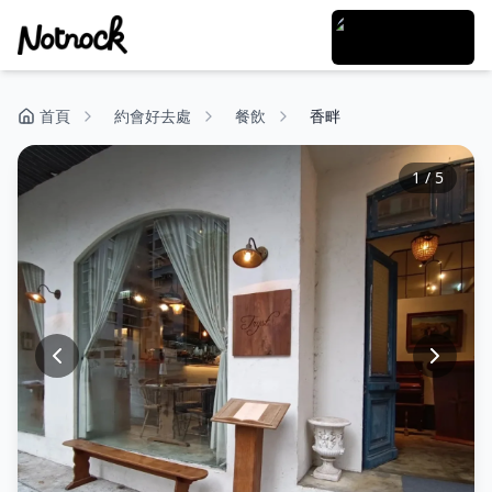
首頁
約會好去處
餐飲
香畔
1
/
5