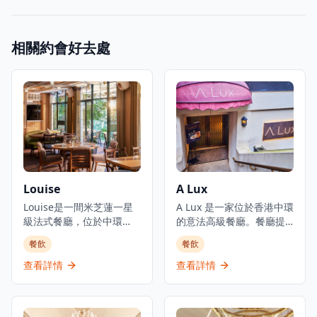
相關約會好去處
Louise
A Lux
Louise是一間米芝蓮一星
A Lux 是一家位於香港中環
級法式餐廳，位於中環
的意法高級餐廳。餐廳提
PMQ（前已婚警察宿舍）
供主廚精選套餐,價格為港
餐飲
餐飲
的兩層歷史建築內，是香
幣1,888元,致力於傳承經典
港的創意中心。這是JIA
意法料理傳統。餐廳位於
查看詳情
查看詳情
Group創辦人Yenn Wong
都爹利街的尊貴巴士維爾
與著名法籍主廚Julien
大廈內,提供奢華的用餐體
Royer（前亞洲50最佳餐廳
驗,供應歐洲料理包括意大