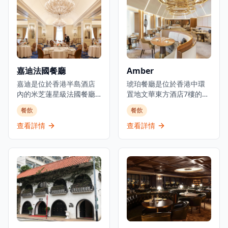
第一名Odette主廚）的合
利、法國和比利時菜式。
作項目，提供溫馨的法式
餐廳接受信用卡付款,提供
料理和真誠的款待服務。
預訂服務和餐桌服務,主要
餐廳由主廚Loïc Portalier
供應晚餐。他們也提供外
掌舵，展現精緻的法式料
送服務,包括番茄芝士火腿
理，採用最優質的時令食
等美食選擇。餐廳的裝潢
材和傳統烹飪技術。
典雅奢華，融合了意大利
嘉迪法國餐廳
Amber
Louise位於香港PMQ的花
文藝復興風格與法國現代
園內，在優雅的歷史建築
嘉迪是位於香港半島酒店
設計元素，營造出無與倫
琥珀餐廳是位於香港中環
中提供高品質的料理。
內的米芝蓮星級法國餐廳,
比的優雅氛圍。主廚精選
置地文華東方酒店7樓的著
代表著香港法式料理的巔
套餐經過精心設計，從前
名米芝蓮二星法式高級餐
餐飲
餐飲
峰。餐廳成立於1953年,被
菜到甜品，每一道都展現
廳。在主廚Richard
譽為「蘇伊士運河以東最
了意法料理的精髓。餐廳
Ekkebus的指導下，餐廳
查看詳情
查看詳情
佳餐廳」,至今仍是高級美
選用頂級食材，包括進口
將經典法式烹飪技術的精
食的里程碑。餐廳提供精
意大利芝士、法國鵝肝、
準與香港及地區的活力相
緻法式料理,在香港餐飲界
比利時巧克力等，確保每
結合。琥珀餐廳獲得米芝
享有盛譽,在TripAdvisor上
一道菜都達到最高品質標
蓮星級認可及綠色米芝蓮
獲得4.5分評價,在香港
準。餐廳的葡萄酒選擇豐
星，以其可持續發展理念
13,622間餐廳中排名第224
富，由專業侍酒師為您推
而聞名。餐廳提供多種品
位。餐廳位於著名半島酒
薦最適合的配餐選擇。無
嚐套餐，六道菜套餐由
店一樓,提供優雅的高級用
論是商務宴請、慶祝特殊
2,058港元起,八道菜套餐為
餐體驗,並設有代客泊車服
場合還是浪漫約會，A Lux
2,888港元,並設有週末午餐
務。
都能提供難忘的用餐體
體驗。琥珀餐廳以其創新