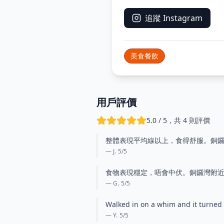
追蹤 Instagram
美食餐飲
用戶評價
5.0 / 5，共 4 則評價
整體表現平均線以上，食得舒服。銅
— J.
5
/5
食物表現穩定，唔會中伏。銅鑼灣附
— G.
5
/5
Walked in on a whim and it turned 
— Y.
5
/5