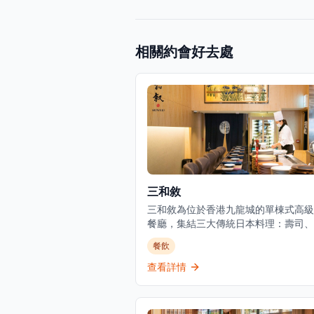
相關約會好去處
三和敘
三和敘為位於香港九龍城的單棟式高級
餐廳，集結三大傳統日本料理：壽司、
燒、爐端燒的日式餐飲概念。環境優美
餐飲
適，適合情侶約會、好友聚會及商業用
餐廳以優質食材呈獻高級日式料理，提
查看詳情
越的無菜單料理體驗。主要菜單包括三
御膳系列，如香煎法國鴨肝伴美國安格
柳御膳（HK$268起）、燒西京味噌銀