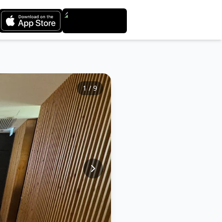
1
/
9