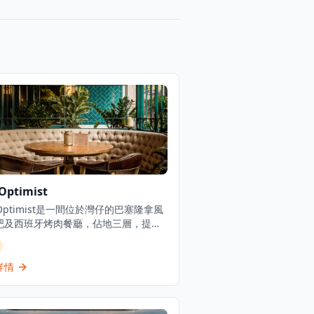
Optimist
 Optimist是一間位於灣仔的巴塞隆拿風
吧及西班牙烤肉餐廳，佔地三層，提供
慷慨的西班牙北部用餐體驗。餐廳專門
新鮮海鮮塔、烤優質肉類和傳統西班牙
，採用免服務費經營模式。憑藉其西班
詳情
料理和雞尾酒，The Optimist為客人
正宗的西班牙美食傳統，主打適合分享
充滿活力的社交氛圍中享用的菜式。