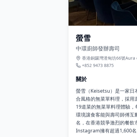
螢雪
中環廚師發辦壽司
香港銅鑼灣渣甸坊66號Aura on 
+852 9473 8875
關於
螢雪（Keisetsu）是一家
合風格的無菜單料理，採用
19道菜的無菜單料理體驗，每
環境讓食客能與壽司師傅互
名，在香港競爭激烈的餐飲市
Instagram擁有超過1,60