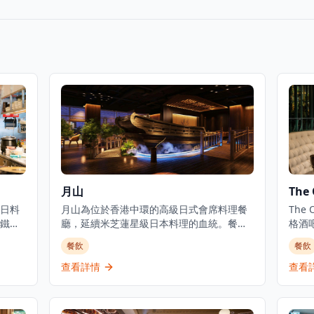
月山
The 
日料
月山為位於香港中環的高級日式會席料理餐
The
鐵板
廳，延續米芝蓮星級日本料理的血統。餐廳
格酒
舒
佔地3,000平方呎，由資深廚藝團隊領導，行
正宗
餐飲
餐飲
餐。
政總廚黃冠華來自「日山」，專精於以美酒
提供
供卓
配佳餚的會席料理，同時提供廚師發辦壽司
小食
查看詳情
查看
和敘
料理及各式地道和食選擇。餐廳專注於無菜
牙北部
斯牛
單料理及會席晚餐體驗，體現日本飲食文化
提供
鱈魚御
中「時令食材」的精神。季節性輪換的無菜
和在