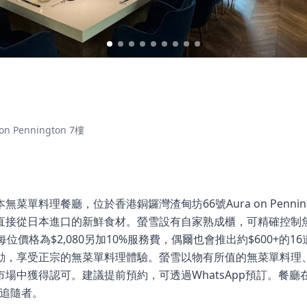
Pennington 7樓
日本無菜單料理餐廳，位於香港銅鑼灣渣甸坊66號Aura on Penni
直接從日本進口的新鮮食材。螢雪設有自家熟成櫃，可精確控制
位價格為$2,080另加10%服務費，偶爾也會推出約$600+的
動，享受正宗的無菜單料理體驗。螢雪以物有所值的無菜單料理
場中獲得認可。建議提前預約，可透過WhatsApp預訂。餐
0名追隨者。