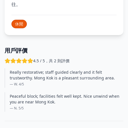
往。
休閒
用戶評價
4.5 / 5，共 2 則評價
Really restorative; staff guided clearly and it felt
trustworthy. Mong Kok is a pleasant surrounding area.
— W.
4
/5
Peaceful block; facilities felt well kept. Nice unwind when
you are near Mong Kok.
— N.
5
/5