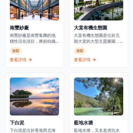
約設計和舒緩的香氣，營
程，交通便利。
造出一個放鬆的和平避難
所。Thann Sanctuary 還
提供個性化的養生計劃，
南豐紗廠
大棠有機生態園
以滿足個人需求，確保全
面的體驗。這不僅是一個
南豐紗廠是南豐集團的地
大棠有機生態園是位於元
水療中心，更是一個自我
標性活化項目，將前紡織
朗大棠的大型主題樂園，
照顧和正念的聖殿。
製造設施轉變為文化體驗
以教育、保育與娛樂為核
放鬆
放鬆
和歷史地標。位於荃灣柴
心，為遊客帶來獨特的遊
灣角白田壩街45號，這個
樂體驗，啟發生態探索，
查看詳情
查看詳情
設施最初由被稱為「棉紗
連繫人與大自然。園區設
大王」的陳廷驊於1954年
有多個有蓋或露天戶外活
創立，他是南豐集團的創
動場地、植物教育徑、大
始人。南豐紗廠現在是一
棠茘枝園、BBQ燒烤場、
個潮流聚集地，擁有創意
War game野戰場、騎馬
文化零售，設有活動空
場、踩單車場、繩網、鴕
間，慶祝香港共同的工業
鳥園等設施。園區每日開
遺產。該設施每日上午10
放時間為上午9時至下午6
時至晚上10時營業，包括
時，最後售票時間為下午5
公共座位區、藝術裝置和
時，並在特定時期舉辦奇
下白泥
藍地水塘
雕塑，使其成為一個燈光
幻光影節等特別活動，延
優美的文化目的地。作為
下白泥是位於香港西北海
長營業時間至晚上11時。
藍地水塘，又名老虎坑水