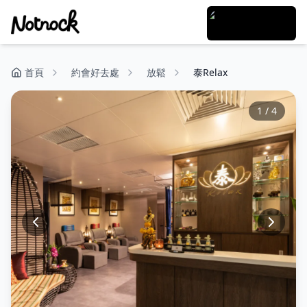
首頁
約會好去處
放鬆
泰Relax
1
/
4