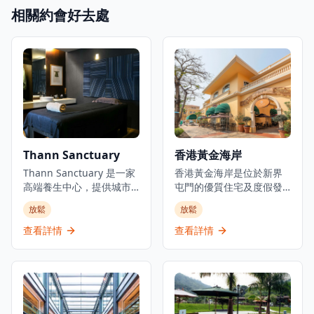
相關約會好去處
Thann Sanctuary
香港黃金海岸
Thann Sanctuary 是一家
香港黃金海岸是位於新界
高端養生中心，提供城市
屯門的優質住宅及度假發
中心的寧靜避風港。受到
展項目。建於1990年代初
放鬆
放鬆
自然元素和亞洲療癒傳統
的填海地上，這個海濱社
的啟發，它提供一系列旨
區設有豪華住宅大廈、酒
查看詳情
查看詳情
在讓身心煥然一新的水療
店、遊艇會和私人海灘設
護理。賓客可以沉浸於使
施。發展項目提供度假式
用 THANN 屢獲殊榮的天
生活體驗，可直達黃金泳
然護膚產品的特色療法，
灘，配備康樂設施，享有
這些產品由植物和精油製
青山灣景色，同時距離香
成。寧靜的氛圍，搭配簡
港市中心不到30分鐘車