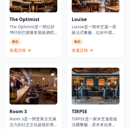
柳御膳（HK$268起）、燒
文化中「時令食材」的精
西京味噌銀鱈魚御膳
神。季節性輪換的無菜單
（HK$228起）等精緻料
套餐定價為港幣1,580元，
The Optimist
Louise
理。結合高級料理與聚會
帶領食客展開多道菜式的
元素，三和敘致力於為客
The Optimist是一間位於
美食之旅。餐廳位於H
Louise是一間米芝蓮一星
人提供頂級的日式用餐體
灣仔的巴塞隆拿風格酒吧
Queen's，提供精緻用餐
級法式餐廳，位於中環
驗。
及西班牙烤肉餐廳，佔地
體驗，採預約制服務。
PMQ（前已婚警察宿舍）
餐飲
餐飲
三層，提供正宗慷慨的西
的兩層歷史建築內，是香
班牙北部用餐體驗。餐廳
港的創意中心。這是JIA
查看詳情
查看詳情
專門提供新鮮海鮮塔、烤
Group創辦人Yenn Wong
優質肉類和傳統西班牙小
與著名法籍主廚Julien
食，採用免服務費經營模
Royer（前亞洲50最佳餐廳
式。憑藉其西班牙北部料
第一名Odette主廚）的合
理和雞尾酒，The
作項目，提供溫馨的法式
Optimist為客人提供正宗
料理和真誠的款待服務。
的西班牙美食傳統，主打
餐廳由主廚Loïc Portalier
適合分享和在充滿活力的
掌舵，展現精緻的法式料
社交氛圍中享用的菜式。
理，採用最優質的時令食
材和傳統烹飪技術。
Room 3
TIRPSE
Louise位於香港PMQ的花
Room 3是一間受東京充滿
園內，在優雅的歷史建築
TIRPSE是一家米芝蓮星級
活力的社交文化啟發的香
中提供高品質的料理。
法國餐廳，原本來自東