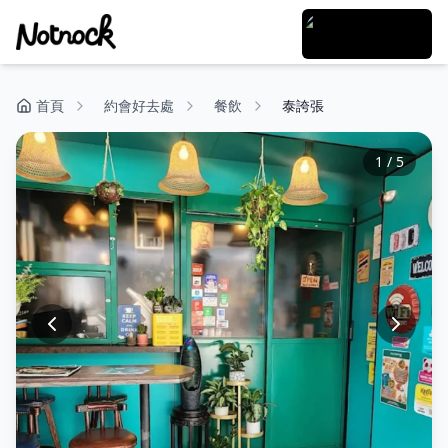
首頁
約會好去處
餐飲
泰誇張
1
/
5