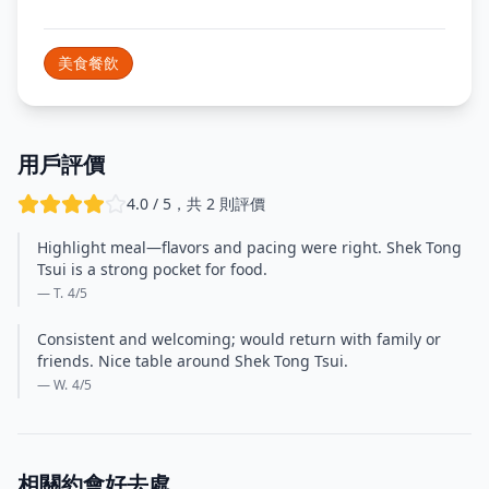
美食餐飲
用戶評價
4.0 / 5，共 2 則評價
Highlight meal—flavors and pacing were right. Shek Tong
Tsui is a strong pocket for food.
— T.
4
/5
Consistent and welcoming; would return with family or
friends. Nice table around Shek Tong Tsui.
— W.
4
/5
相關約會好去處