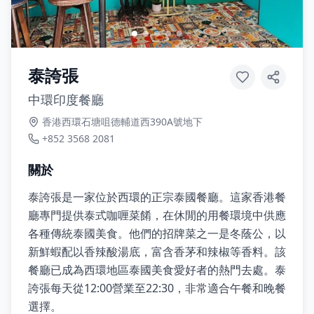
泰誇張
中環印度餐廳
香港西環石塘咀德輔道西390A號地下
+852 3568 2081
關於
泰誇張是一家位於西環的正宗泰國餐廳。這家香港餐
廳專門提供泰式咖喱菜餚，在休閒的用餐環境中供應
各種傳統泰國美食。他們的招牌菜之一是冬蔭公，以
新鮮蝦配以香辣酸湯底，富含香茅和辣椒等香料。該
餐廳已成為西環地區泰國美食愛好者的熱門去處。泰
誇張每天從12:00營業至22:30，非常適合午餐和晚餐
選擇。