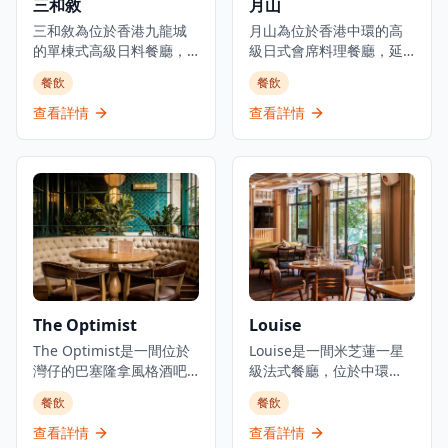
三和敘
月山
三和敘為位於香港九龍城
月山為位於香港中環的高
的單棟式高級日料餐廳，
級日式會席料理餐廳，延
集結三大傳統日本料理：
續米芝蓮星級日本料理的
餐飲
餐飲
壽司、鐵板燒、爐端燒的
血統。餐廳佔地3,000平方
日式餐飲概念。環境優美
呎，由資深廚藝團隊領
查看詳情
查看詳情
舒適，適合情侶約會、好
導，行政總廚黃冠華來自
友聚會及商業用餐。餐廳
「日山」，專精於以美酒
以優質食材呈獻高級日式
配佳餚的會席料理，同時
料理，提供卓越的無菜單
提供廚師發辦壽司料理及
料理體驗。主要菜單包括
各式地道和食選擇。餐廳
三和敘御膳系列，如香煎
專注於無菜單料理及會席
法國鴨肝伴美國安格斯牛
晚餐體驗，體現日本飲食
柳御膳（HK$268起）、燒
文化中「時令食材」的精
西京味噌銀鱈魚御膳
神。季節性輪換的無菜單
（HK$228起）等精緻料
套餐定價為港幣1,580元，
The Optimist
Louise
理。結合高級料理與聚會
帶領食客展開多道菜式的
元素，三和敘致力於為客
The Optimist是一間位於
美食之旅。餐廳位於H
Louise是一間米芝蓮一星
人提供頂級的日式用餐體
灣仔的巴塞隆拿風格酒吧
Queen's，提供精緻用餐
級法式餐廳，位於中環
驗。
及西班牙烤肉餐廳，佔地
體驗，採預約制服務。
PMQ（前已婚警察宿舍）
餐飲
餐飲
三層，提供正宗慷慨的西
的兩層歷史建築內，是香
班牙北部用餐體驗。餐廳
港的創意中心。這是JIA
查看詳情
查看詳情