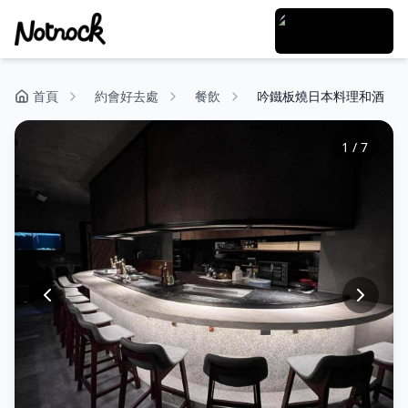
首頁
約會好去處
餐飲
吟鐵板燒日本料理和酒
1
/
7