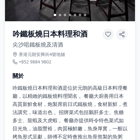
吟鐵板燒日本料理和酒
尖沙咀鐵板燒及清酒
香港元朗安興街4號地舖
+852 9884 9802
關於
吟鐵板燒日本料理和酒是位於元朗的高級日本料理餐
廳，以精緻的鐵板燒料理聞名 。餐廳大廚善用日本
高質新鮮食材，炮製席前日式鐵板燒，食材新鮮，煮
法講究，味道出色 。招牌菜式包括鵝肝多士、焦糖
多士、龍蝦及大虎蝦 。餐廳亦提供時令特色菜式如
目光魚，油脂豐裕，肉質極鮮嫩，魚身厚實，一般以
烤魚形式呈獻，師傅不定時會推出魚骨熬製的魚粥