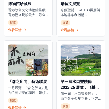
博物館珍藏展
動藝文展覽
程，讓參觀者全面了解這
感來源，在時代流轉中如
位足球巨星的傳奇故事。
何啟發她的創作。是次展
香港故宮文化博物館呈獻
今個聖誕，GATE33再度與
無論是足球迷、體育愛好
覽將展出多件珍貴藏品，
香港歷來規模最大、最全
本地非牟利機構
者還是想要了解足球文化
包括1941年的酒店菜單、
面及展期最長的古埃及珍
ALAN（ARTISTS who
展覽
展覽
的遊客，都能在這個博物
歷史照片及從未曝光的資
寶展覽。這個里程碑式的
LOVE ANIMALS &
館中找到屬於自己的樂
料，見證淺水灣酒店的輝
展覽與埃及最高文物委員
NATURE）攜手呈獻極具意
查看詳情
查看詳情
趣，感受足球運動的魅力
煌歷史。除此之外，展覽
會合作，展出來自七間主
義的物種共融藝文項目，
和C朗拿度的傳奇人生。
中更特別展出由香港都會
要埃及博物館及塞加拉考
透過充滿玩味的互動作
大學慷慨借出之張愛玲手
古遺址的250件珍貴文物。
品，化身動物視角，親身
稿和信件複製品，讓觀眾
展覽透過四個主題部分追
經歷牠們在都市中的挑
可以一暏張愛玲的內心世
溯古埃及文明5000年的發
戰。 由香港、日本及意大
界，了解淺水灣酒店如何
展：「法老的國度」、
利的藝術家共同創作，以
滋養她去探索渴望、追逐
「圖坦卡門的世界」、
「都市叢林」為背景的奇
必朽世界的美麗剎那。
「塞加拉的秘密」及「古
幻動物派對。展覽打造七
埃及與世界」。重點展品
大互動展區，帶領觀眾從
包括阿肯那頓和圖坦卡門
都市動物的視角出發，親
「森之所向」藝術聯展
第一屆水口豐饒節
的巨型雕像、黃金飾物、
身體驗其困境。 包括日本
2025-26 展覽：《耕作
大型棺槨、動物木乃伊及
一月展覽─「森之所向」是
神奈川設計團隊Sino Inc.
最新考古發現。所有文物
九位藝術家的聯展，帶領
的《我的尾巴生成器》、
生態 水源長流》
第一屆「水口豐饒節」，
均首次在香港展出，其中
觀眾進入純粹的創作世
意大利米蘭創作團隊
由立冬至翌年立春，正好
展覽
許多更是首次在埃及以外
界，發掘真誠的藝術家之
Carnovsky的《RGB地
跨越整個冬季。香港觀鳥
展覽
地區展出。
旅。展覽名稱源自一篇文
景》，以及香港產品設計
查看詳情
會透過一系列活動向公眾