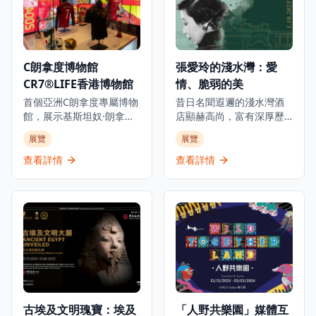
C朗拿度博物館
張愛玲的淺水灣：愛
CR7®LIFE香港博物館
情、脆弱的美
首個亞洲C朗拿度專屬博物
昔日名聞遐邇的淺水灣酒
館，展示基斯坦奴·朗拿度
店顯赫高尚，富有深厚歷
的人生旅程、職業生涯和
史底蘊，是世界各地名人
展覽
展覽
生活，透過獨家視角呈現
雅士匯聚之地。今年正值
從未公開的故事，是足球
張愛玲逝世三十週年之
查看詳情
查看詳情
迷和體育愛好者必訪的景
際，淺水灣影灣園隆重呈
點。這個獨特體驗讓參觀
獻「張愛玲的淺水灣：愛
者深入了解這位足球傳奇
情、脆弱的美」展覽，探
巨星的世界，展出個人珍
索這位文學巨匠與淺水灣
藏品、互動展示和沉浸式
酒店這座地標的深厚聯
展覽，包括他的獎盃、球
繫。展覽將於2025年10月
衣、簽名物品等珍貴收
1日至2026年3月1日舉
藏。博物館位於K11
行，邀請觀眾穿梭淺水灣
MUSEA，不僅展示C朗拿
酒店的歷史與張愛玲的文
度的職業成就，更深入探
學光芒，了解酒店如何成
古埃及文明瑰寶：埃及
「人野共樂園」媒體互
索他的個人生活和成長歷
為這位中國文壇傳奇的靈