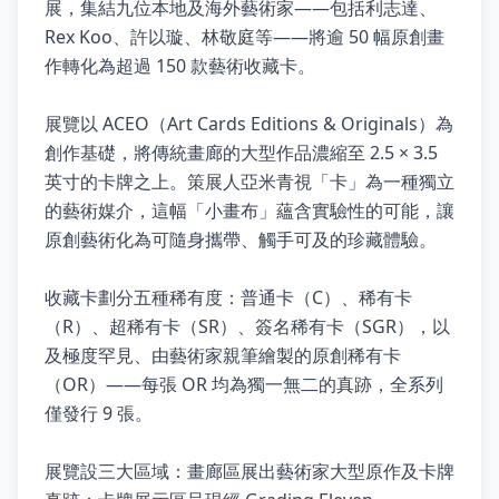
展，集結九位本地及海外藝術家——包括利志達、
Rex Koo、許以璇、林敬庭等——將逾 50 幅原創畫
作轉化為超過 150 款藝術收藏卡。
展覽以 ACEO（Art Cards Editions & Originals）為
創作基礎，將傳統畫廊的大型作品濃縮至 2.5 × 3.5
英寸的卡牌之上。策展人亞米青視「卡」為一種獨立
的藝術媒介，這幅「小畫布」蘊含實驗性的可能，讓
原創藝術化為可隨身攜帶、觸手可及的珍藏體驗。
收藏卡劃分五種稀有度：普通卡（C）、稀有卡
（R）、超稀有卡（SR）、簽名稀有卡（SGR），以
及極度罕見、由藝術家親筆繪製的原創稀有卡
（OR）——每張 OR 均為獨一無二的真跡，全系列
僅發行 9 張。
展覽設三大區域：畫廊區展出藝術家大型原作及卡牌