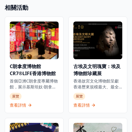
相關活動
C朗拿度博物館
古埃及文明瑰寶：埃及
CR7®LIFE香港博物館
博物館珍藏展
首個亞洲C朗拿度專屬博物
香港故宮文化博物館呈獻
館，展示基斯坦奴·朗拿度
香港歷來規模最大、最全
的人生旅程、職業生涯和
面及展期最長的古埃及珍
展覽
展覽
生活，透過獨家視角呈現
寶展覽。這個里程碑式的
從未公開的故事，是足球
展覽與埃及最高文物委員
查看詳情
查看詳情
迷和體育愛好者必訪的景
會合作，展出來自七間主
點。這個獨特體驗讓參觀
要埃及博物館及塞加拉考
者深入了解這位足球傳奇
古遺址的250件珍貴文物。
巨星的世界，展出個人珍
展覽透過四個主題部分追