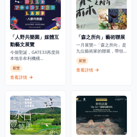
藏品、互動展示和沉浸式
溯古埃及文明5000年的發
展覽，包括他的獎盃、球
展：「法老的國度」、
衣、簽名物品等珍貴收
「圖坦卡門的世界」、
藏。博物館位於K11
「塞加拉的秘密」及「古
MUSEA，不僅展示C朗拿
埃及與世界」。重點展品
度的職業成就，更深入探
包括阿肯那頓和圖坦卡門
「人野共樂園」媒體互
「森之所向」藝術聯展
索他的個人生活和成長歷
的巨型雕像、黃金飾物、
動藝文展覽
程，讓參觀者全面了解這
大型棺槨、動物木乃伊及
一月展覽─「森之所向」是
位足球巨星的傳奇故事。
最新考古發現。所有文物
九位藝術家的聯展，帶領
今個聖誕，GATE33再度與
無論是足球迷、體育愛好
均首次在香港展出，其中
觀眾進入純粹的創作世
本地非牟利機構
展覽
者還是想要了解足球文化
許多更是首次在埃及以外
界，發掘真誠的藝術家之
ALAN（ARTISTS who
展覽
的遊客，都能在這個博物
地區展出。
旅。展覽名稱源自一篇文
查看詳情
LOVE ANIMALS &
館中找到屬於自己的樂
字，啟發藝術家對「心之
NATURE）攜手呈獻極具意
查看詳情
趣，感受足球運動的魅力
所向」的體悟。 今次聯展
義的物種共融藝文項目，
和C朗拿度的傳奇人生。
的藝術家選擇「森」作為
透過充滿玩味的互動作
展名，正如選擇回歸原
品，化身動物視角，親身
始，也象徵珍惜每一張紙
經歷牠們在都市中的挑
的來源——提醒自己創作
戰。 由香港、日本及意大
始於最純粹的初心，不在
利的藝術家共同創作，以
乎好壞，而是那份純粹創
「都市叢林」為背景的奇
作的心。 藝術家們共同探
幻動物派對。展覽打造七
索著內心的奧秘，重拾初
大互動展區，帶領觀眾從
心。畫室不僅是工作的場