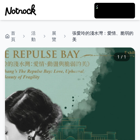
首
活
展
張愛玲的淺水灣：愛情、脆弱的
頁
動
覽
美
1
/
1