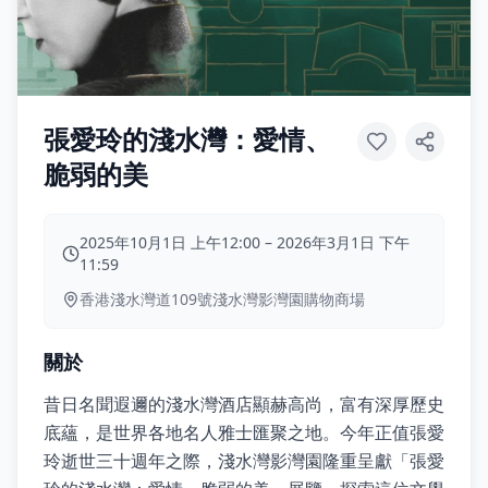
張愛玲的淺水灣：愛情、
脆弱的美
2025年10月1日 上午12:00
–
2026年3月1日 下午
11:59
香港淺水灣道109號淺水灣影灣園購物商場
關於
昔日名聞遐邇的淺水灣酒店顯赫高尚，富有深厚歷史
底蘊，是世界各地名人雅士匯聚之地。今年正值張愛
玲逝世三十週年之際，淺水灣影灣園隆重呈獻「張愛