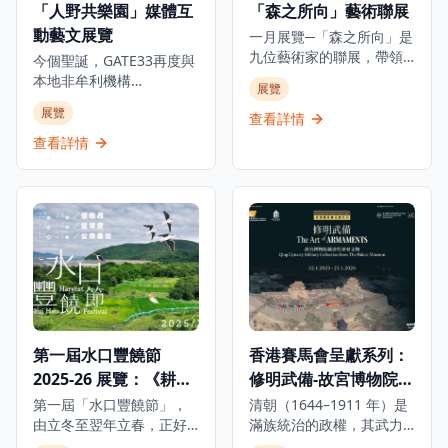
「人野共樂園」媒體互
「森之所向」藝術聯展
索他的個人生活和成長歷
為這位中國文壇傳奇的靈
動藝文展覽
程，讓參觀者全面了解這
感來源，在時代流轉中如
一月展覽─「森之所向」是
位足球巨星的傳奇故事。
何啟發她的創作。是次展
九位藝術家的聯展，帶領
今個聖誕，GATE33再度與
無論是足球迷、體育愛好
覽將展出多件珍貴藏品，
觀眾進入純粹的創作世
本地非牟利機構
展覽
者還是想要了解足球文化
包括1941年的酒店菜單、
界，發掘真誠的藝術家之
ALAN（ARTISTS who
展覽
的遊客，都能在這個博物
歷史照片及從未曝光的資
旅。展覽名稱源自一篇文
查看詳情
LOVE ANIMALS &
館中找到屬於自己的樂
料，見證淺水灣酒店的輝
字，啟發藝術家對「心之
NATURE）攜手呈獻極具意
查看詳情
趣，感受足球運動的魅力
煌歷史。除此之外，展覽
所向」的體悟。 今次聯展
義的物種共融藝文項目，
和C朗拿度的傳奇人生。
中更特別展出由香港都會
的藝術家選擇「森」作為
透過充滿玩味的互動作
大學慷慨借出之張愛玲手
展名，正如選擇回歸原
品，化身動物視角，親身
稿和信件複製品，讓觀眾
始，也象徵珍惜每一張紙
經歷牠們在都市中的挑
可以一暏張愛玲的內心世
的來源——提醒自己創作
戰。 由香港、日本及意大
界，了解淺水灣酒店如何
始於最純粹的初心，不在
利的藝術家共同創作，以
滋養她去探索渴望、追逐
乎好壞，而是那份純粹創
「都市叢林」為背景的奇
必朽世界的美麗剎那。
作的心。 藝術家們共同探
幻動物派對。展覽打造七
索著內心的奧秘，重拾初
大互動展區，帶領觀眾從
心。畫室不僅是工作的場
都市動物的視角出發，親
第一屆水口豐饒節
香港賽馬會呈獻系列：
所，更是藝術探索和自我
身體驗其困境。 包括日本
發現的空間。 展覽費用全
2025-26 展覽：《耕作
修明武備-故宮博物院藏
神奈川設計團隊Sino Inc.
免。
的《我的尾巴生成器》、
生態 水源長流》
清代軍事文物
第一屆「水口豐饒節」，
清朝（1644–1911 年）是
意大利米蘭創作團隊
由立冬至翌年立春，正好
滿族統治的政權，其武力
Carnovsky的《RGB地
跨越整個冬季。香港觀鳥
基礎建立於嚴謹的軍事組