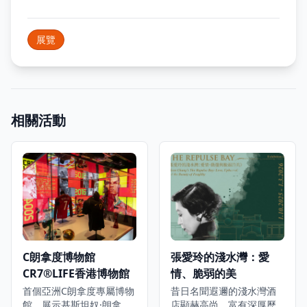
展覽
相關活動
C朗拿度博物館
張愛玲的淺水灣：愛
CR7®LIFE香港博物館
情、脆弱的美
首個亞洲C朗拿度專屬博物
昔日名聞遐邇的淺水灣酒
館，展示基斯坦奴·朗拿度
店顯赫高尚，富有深厚歷