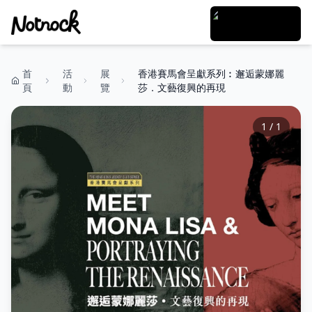
首
活
展
香港賽馬會呈獻系列︰邂逅蒙娜麗
頁
動
覽
莎．文藝復興的再現
1
/
1