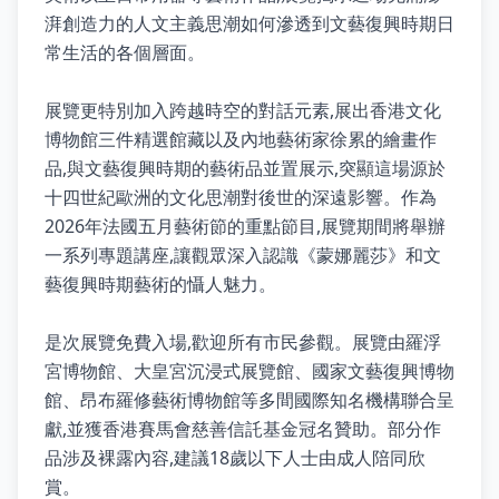
湃創造力的人文主義思潮如何滲透到文藝復興時期日
常生活的各個層面。
展覽更特別加入跨越時空的對話元素,展出香港文化
博物館三件精選館藏以及內地藝術家徐累的繪畫作
品,與文藝復興時期的藝術品並置展示,突顯這場源於
十四世紀歐洲的文化思潮對後世的深遠影響。作為
2026年法國五月藝術節的重點節目,展覽期間將舉辦
一系列專題講座,讓觀眾深入認識《蒙娜麗莎》和文
藝復興時期藝術的懾人魅力。
是次展覽免費入場,歡迎所有市民參觀。展覽由羅浮
宮博物館、大皇宮沉浸式展覽館、國家文藝復興博物
館、昂布羅修藝術博物館等多間國際知名機構聯合呈
獻,並獲香港賽馬會慈善信託基金冠名贊助。部分作
品涉及裸露內容,建議18歲以下人士由成人陪同欣
賞。