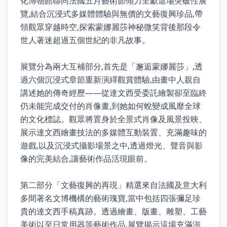
化博物館聯同法國五月藝術節傾力呈獻這場突破性展
覽,結合沉浸式多媒體體驗與無價的文藝復興珍品,帶
領觀眾穿越時空,探索蒙娜麗莎神秘微笑背後那段令
世人著迷超過五個世紀的非凡故事。
展覽分為兩大互補部分,首先是「邂逅蒙娜麗莎」,透
過六個沉浸式章節重新演繹觀賞體驗,由畫中人親自
講述她的傳奇經歷——從達文西受委託繪製卻至臨終
仍未能完成交付的肖像畫,到她如何蛻變成風靡全球
的文化標誌。觀眾將置身於全景式肖像及風景投映、
展示達文西繪畫技法的多媒體互動裝置、充滿趣味的
遊戲,以及沉浸式攝影場景之中,透過燈光、聲音與影
像的完美結合,讓藝術作品活現眼前。
第二部分「文藝復興的再現」精選來自法國及意大利
多間著名文博機構的藝術瑰寶,當中包括四張彌足珍
貴的達文西手稿真跡。透過繪畫、版畫、雕塑、工藝
美術以至日常用器等藝術作品,展覽揭示這場充滿澎