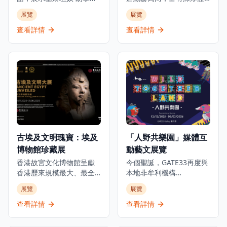
的人生旅程、職業生涯和
史底蘊，是世界各地名人
展覽
展覽
生活，透過獨家視角呈現
雅士匯聚之地。今年正值
從未公開的故事，是足球
張愛玲逝世三十週年之
查看詳情
查看詳情
迷和體育愛好者必訪的景
際，淺水灣影灣園隆重呈
點。這個獨特體驗讓參觀
獻「張愛玲的淺水灣：愛
者深入了解這位足球傳奇
情、脆弱的美」展覽，探
巨星的世界，展出個人珍
索這位文學巨匠與淺水灣
藏品、互動展示和沉浸式
酒店這座地標的深厚聯
展覽，包括他的獎盃、球
繫。展覽將於2025年10月
衣、簽名物品等珍貴收
1日至2026年3月1日舉
藏。博物館位於K11
行，邀請觀眾穿梭淺水灣
MUSEA，不僅展示C朗拿
酒店的歷史與張愛玲的文
度的職業成就，更深入探
學光芒，了解酒店如何成
古埃及文明瑰寶：埃及
「人野共樂園」媒體互
索他的個人生活和成長歷
為這位中國文壇傳奇的靈
博物館珍藏展
動藝文展覽
程，讓參觀者全面了解這
感來源，在時代流轉中如
位足球巨星的傳奇故事。
何啟發她的創作。是次展
香港故宮文化博物館呈獻
今個聖誕，GATE33再度與
無論是足球迷、體育愛好
覽將展出多件珍貴藏品，
香港歷來規模最大、最全
本地非牟利機構
者還是想要了解足球文化
包括1941年的酒店菜單、
面及展期最長的古埃及珍
ALAN（ARTISTS who
展覽
展覽
的遊客，都能在這個博物
歷史照片及從未曝光的資
寶展覽。這個里程碑式的
LOVE ANIMALS &
館中找到屬於自己的樂
料，見證淺水灣酒店的輝
展覽與埃及最高文物委員
NATURE）攜手呈獻極具意
查看詳情
查看詳情
趣，感受足球運動的魅力
煌歷史。除此之外，展覽
會合作，展出來自七間主
義的物種共融藝文項目，
和C朗拿度的傳奇人生。
中更特別展出由香港都會
要埃及博物館及塞加拉考
透過充滿玩味的互動作