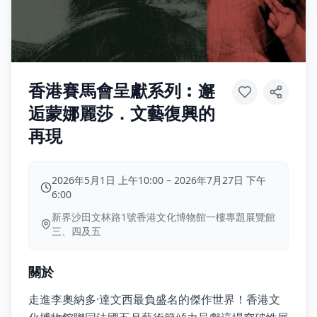
香港賽馬會呈獻系列︰邂
逅蒙娜麗莎．文藝復興的
再現
2026年5月1日 上午10:00
–
2026年7月27日 下午
6:00
新界沙田文林路1號香港文化博物館一樓專題展覽館
三、四及五
關於
走進李奧納多·達文西最負盛名的傑作世界！香港文