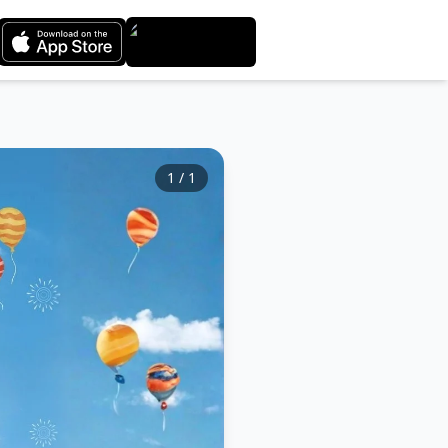
1
/
1