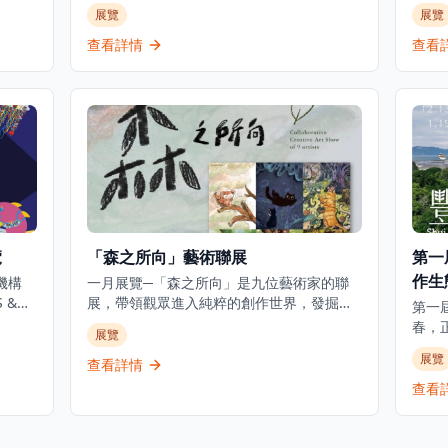
迷和
地。今年正值張愛玲逝世三十週年之際，淺
這個
展覽
展覽
讓參
水灣影灣園隆重呈獻「張愛玲的淺水灣：愛
合作
，展
情、脆弱的美」展覽，探索這位文學巨匠與
拉考
查看詳情
查看
，包
淺水灣酒店這座地標的深厚聯繫。展覽將於
個主
藏。
2025年10月1日至2026年3月1日舉行，邀請
「法
朗拿度
觀眾穿梭淺水灣酒店的歷史與張愛玲的文學
「塞
和成
光芒，了解酒店如何成為這位中國文壇傳奇
點展
星的
的靈感來源，在時代流轉中如何啟發她的創
像、
還是
作。是次展覽將展出多件珍貴藏品，包括
新考
博物
1941年的酒店菜單、歷史照片及從未曝光的
其中
動的
資料，見證淺水灣酒店的輝煌歷史。除此之
外，展覽中更特別展出由香港都會大學慷慨
借出之張愛玲手稿和信件複製品，讓觀眾可
覽
「森之所向」藝術聯展
第一
以一暏張愛玲的內心世界，了解淺水灣酒店
作生
機構
如何滋養她去探索渴望、追逐必朽世界的美
一月展覽─「森之所向」是九位藝術家的聯
S &
麗剎那。
展，帶領觀眾進入純粹的創作世界，發掘真
第一
共融藝
誠的藝術家之旅。展覽名稱源自一篇文字，
春，
展覽
身動
啟發藝術家對「心之所向」的體悟。 今次聯
系列
展覽
 由
展的藝術家選擇「森」作為展名，正如選擇
查看詳情
「復
，以
回歸原始，也象徵珍惜每一張紙的來源——
是次
查看
展覽
提醒自己創作始於最純粹的初心，不在乎好
來市
物的
壞，而是那份純粹創作的心。 藝術家們共同
透過
探索著內心的奧秘，重拾初心。畫室不僅是
紹了