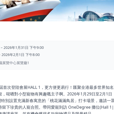
–
2026年1月31日 下午9:00
–
2026年2月1日 下午8:00
議展覽中心展覽廳1
今屆首次登陸會展HALL 1，更方便更易行！匯聚全港最多世界知
，啱哂對小型寵物有興趣嘅主子啊。2026年1月29日至2月1
活動期間特別設置充滿新春寓意的「桃花滿滿鳥居」打卡場景，邀請
珍貴的人寵合照。帶同愛寵到訪 OneDegree 攤位(Hall 1|
健康講座等，並有機會獲得多款寵物禮品及限量精品。