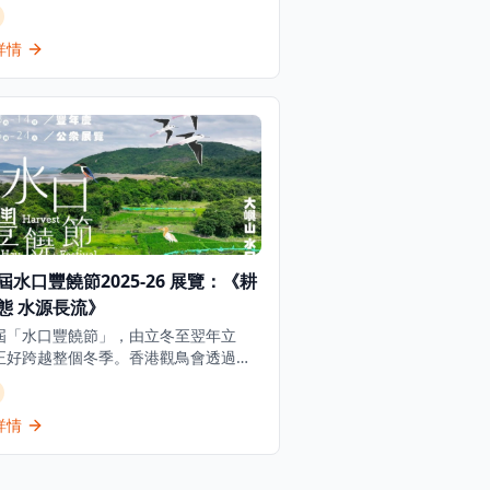
里程碑式的展覽與埃及最高文物委員會
，展出來自七間主要埃及博物館及塞加
古遺址的250件珍貴文物。展覽透過四
詳情
題部分追溯古埃及文明5000年的發展：
老的國度」、「圖坦卡門的世界」、
加拉的秘密」及「古埃及與世界」。重
品包括阿肯那頓和圖坦卡門的巨型雕
黃金飾物、大型棺槨、動物木乃伊及最
古發現。所有文物均首次在香港展出，
許多更是首次在埃及以外地區展出。
屆水口豐饒節2025-26 展覽：《耕
態 水源長流》
屆「水口豐饒節」，由立冬至翌年立
正好跨越整個冬季。香港觀鳥會透過一
活動向公眾分享過去四年在水口濕地
耕米田」和「生態保育」方面的點滴。
公眾展覽將水口濕地四年的保育點滴帶
詳情
區，讓公眾了解水口的保育工作。展覽
豐富的圖片、文字和實物展示，詳細介
水口濕地的生態價值和保育成果。觀眾