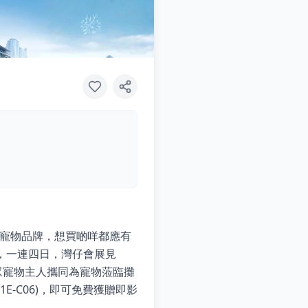
名寵物品牌，想買啲咩都應有
日，一連四日，灣仔會展見
一眾寵物主人攜同為寵物蒞臨攤
1E-C06)，即可免費獲贈即影