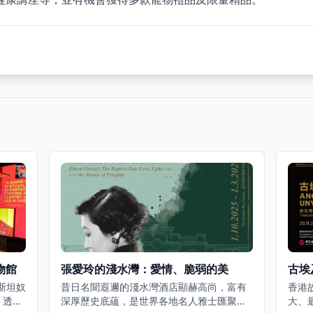
物館
張愛玲的淺水灣：愛情、脆弱的美
古埃
斯坦奴
昔日名聞遐邇的淺水灣酒店顯赫高尚，富有
香港
，透過
深厚歷史底蘊，是世界各地名人雅士匯聚之
大、