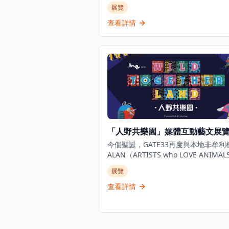
獨家視角呈現從未公開的故事，是足球
展覽
體育愛好者必訪的景點。這個獨特體驗
觀者深入了解這位足球傳奇巨星的世界
查看詳情
出個人珍藏品、互動展示和沉浸式展覽
括他的獎盃、球衣、簽名物品等珍貴收
博物館位於K11 MUSEA，不僅展示C
的職業成就，更深入探索他的個人生活
長歷程，讓參觀者全面了解這位足球巨
傳奇故事。無論是足球迷、體育愛好者
想要了解足球文化的遊客，都能在這個
館中找到屬於自己的樂趣，感受足球運
魅力和C朗拿度的傳奇人生。
「人野共樂園」媒體互動藝文展
今個聖誕，GATE33再度與本地非牟利
ALAN（ARTISTS who LOVE ANIMAL
NATURE）攜手呈獻極具意義的物種
展覽
文項目，透過充滿玩味的互動作品，化
物視角，親身經歷牠們在都市中的挑戰。
查看詳情
香港、日本及意大利的藝術家共同創作
「都市叢林」為背景的奇幻動物派對。
打造七大互動展區，帶領觀眾從都市動
視角出發，親身體驗其困境。 包括日本神奈