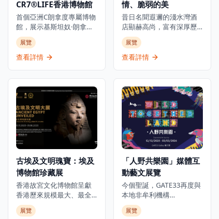
CR7®LIFE香港博物館
情、脆弱的美
首個亞洲C朗拿度專屬博物
昔日名聞遐邇的淺水灣酒
館，展示基斯坦奴·朗拿度
店顯赫高尚，富有深厚歷
的人生旅程、職業生涯和
史底蘊，是世界各地名人
展覽
展覽
生活，透過獨家視角呈現
雅士匯聚之地。今年正值
從未公開的故事，是足球
張愛玲逝世三十週年之
查看詳情
查看詳情
迷和體育愛好者必訪的景
際，淺水灣影灣園隆重呈
點。這個獨特體驗讓參觀
獻「張愛玲的淺水灣：愛
者深入了解這位足球傳奇
情、脆弱的美」展覽，探
巨星的世界，展出個人珍
索這位文學巨匠與淺水灣
藏品、互動展示和沉浸式
酒店這座地標的深厚聯
展覽，包括他的獎盃、球
繫。展覽將於2025年10月
衣、簽名物品等珍貴收
1日至2026年3月1日舉
藏。博物館位於K11
行，邀請觀眾穿梭淺水灣
MUSEA，不僅展示C朗拿
酒店的歷史與張愛玲的文
度的職業成就，更深入探
學光芒，了解酒店如何成
古埃及文明瑰寶：埃及
「人野共樂園」媒體互
索他的個人生活和成長歷
為這位中國文壇傳奇的靈
博物館珍藏展
動藝文展覽
程，讓參觀者全面了解這
感來源，在時代流轉中如
位足球巨星的傳奇故事。
何啟發她的創作。是次展
香港故宮文化博物館呈獻
今個聖誕，GATE33再度與
無論是足球迷、體育愛好
覽將展出多件珍貴藏品，
香港歷來規模最大、最全
本地非牟利機構
者還是想要了解足球文化
包括1941年的酒店菜單、
面及展期最長的古埃及珍
ALAN（ARTISTS who
展覽
展覽
的遊客，都能在這個博物
歷史照片及從未曝光的資
寶展覽。這個里程碑式的
LOVE ANIMALS &