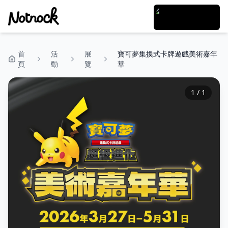
首
活
展
寶可夢集換式卡牌遊戲美術嘉年
頁
動
覽
華
1
/
1