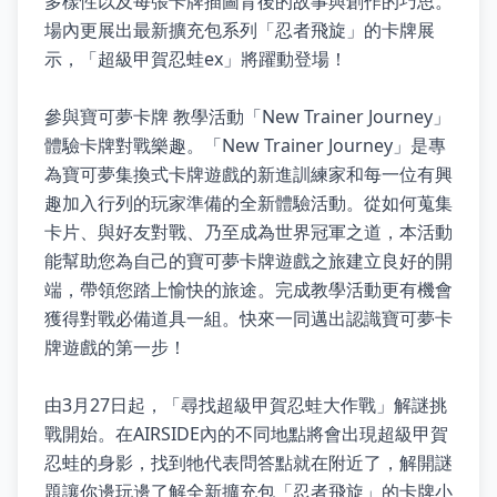
多樣性以及每張卡牌插圖背後的故事與創作的巧思。
場內更展出最新擴充包系列「忍者飛旋」的卡牌展
示，「超級甲賀忍蛙ex」將躍動登場！
參與寶可夢卡牌 教學活動「New Trainer Journey」
體驗卡牌對戰樂趣。「New Trainer Journey」是專
為寶可夢集換式卡牌遊戲的新進訓練家和每一位有興
趣加入行列的玩家準備的全新體驗活動。從如何蒐集
卡片、與好友對戰、乃至成為世界冠軍之道，本活動
能幫助您為自己的寶可夢卡牌遊戲之旅建立良好的開
端，帶領您踏上愉快的旅途。完成教學活動更有機會
獲得對戰必備道具一組。快來一同邁出認識寶可夢卡
牌遊戲的第一步！
由3月27日起，「尋找超級甲賀忍蛙大作戰」解謎挑
戰開始。在AIRSIDE內的不同地點將會出現超級甲賀
忍蛙的身影，找到牠代表問答點就在附近了，解開謎
題讓你邊玩邊了解全新擴充包「忍者飛旋」的卡牌小