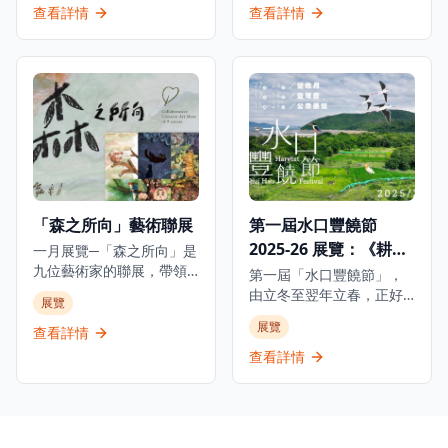
館中找到屬於自己的樂
料，見證淺水灣酒店的輝
展覽與埃及最高文物委員
NATURE）攜手呈獻極具意
查看詳情
查看詳情
趣，感受足球運動的魅力
煌歷史。除此之外，展覽
會合作，展出來自七間主
義的物種共融藝文項目，
和C朗拿度的傳奇人生。
中更特別展出由香港都會
要埃及博物館及塞加拉考
透過充滿玩味的互動作
大學慷慨借出之張愛玲手
古遺址的250件珍貴文物。
品，化身動物視角，親身
稿和信件複製品，讓觀眾
展覽透過四個主題部分追
經歷牠們在都市中的挑
可以一暏張愛玲的內心世
溯古埃及文明5000年的發
戰。 由香港、日本及意大
界，了解淺水灣酒店如何
展：「法老的國度」、
利的藝術家共同創作，以
滋養她去探索渴望、追逐
「圖坦卡門的世界」、
「都市叢林」為背景的奇
必朽世界的美麗剎那。
「塞加拉的秘密」及「古
幻動物派對。展覽打造七
埃及與世界」。重點展品
大互動展區，帶領觀眾從
包括阿肯那頓和圖坦卡門
都市動物的視角出發，親
「森之所向」藝術聯展
第一屆水口豐饒節
的巨型雕像、黃金飾物、
身體驗其困境。 包括日本
2025-26 展覽：《耕作
大型棺槨、動物木乃伊及
一月展覽─「森之所向」是
神奈川設計團隊Sino Inc.
最新考古發現。所有文物
九位藝術家的聯展，帶領
的《我的尾巴生成器》、
生態 水源長流》
第一屆「水口豐饒節」，
均首次在香港展出，其中
觀眾進入純粹的創作世
意大利米蘭創作團隊
由立冬至翌年立春，正好
展覽
許多更是首次在埃及以外
界，發掘真誠的藝術家之
Carnovsky的《RGB地
跨越整個冬季。香港觀鳥
展覽
地區展出。
旅。展覽名稱源自一篇文
景》，以及香港產品設計
查看詳情
會透過一系列活動向公眾
字，啟發藝術家對「心之
師兼藝術家Alize Lam的
分享過去四年在水口濕地
查看詳情
所向」的體悟。 今次聯展
《城市的共存與平衡》等
「復耕米田」和「生態保
的藝術家選擇「森」作為
互動裝置。 免費入場，週
育」方面的點滴。是次公
展名，正如選擇回歸原
末及公眾假期設有導賞
眾展覽將水口濕地四年的
始，也象徵珍惜每一張紙
團。
保育點滴帶來市區，讓公