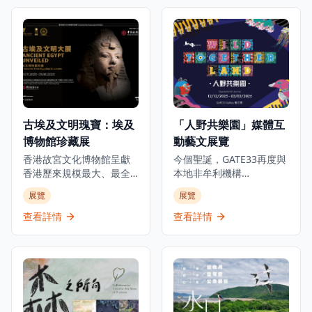
點。這個獨特體驗讓參觀
獻「張愛玲的淺水灣：愛
者深入了解這位足球傳奇
情、脆弱的美」展覽，探
巨星的世界，展出個人珍
索這位文學巨匠與淺水灣
藏品、互動展示和沉浸式
酒店這座地標的深厚聯
展覽，包括他的獎盃、球
繫。展覽將於2025年10月
衣、簽名物品等珍貴收
1日至2026年3月1日舉
藏。博物館位於K11
行，邀請觀眾穿梭淺水灣
MUSEA，不僅展示C朗拿
酒店的歷史與張愛玲的文
度的職業成就，更深入探
學光芒，了解酒店如何成
古埃及文明瑰寶：埃及
「人野共樂園」媒體互
索他的個人生活和成長歷
為這位中國文壇傳奇的靈
博物館珍藏展
動藝文展覽
程，讓參觀者全面了解這
感來源，在時代流轉中如
位足球巨星的傳奇故事。
何啟發她的創作。是次展
香港故宮文化博物館呈獻
今個聖誕，GATE33再度與
無論是足球迷、體育愛好
覽將展出多件珍貴藏品，
香港歷來規模最大、最全
本地非牟利機構
者還是想要了解足球文化
包括1941年的酒店菜單、
面及展期最長的古埃及珍
ALAN（ARTISTS who
展覽
展覽
的遊客，都能在這個博物
歷史照片及從未曝光的資
寶展覽。這個里程碑式的
LOVE ANIMALS &
館中找到屬於自己的樂
料，見證淺水灣酒店的輝
展覽與埃及最高文物委員
NATURE）攜手呈獻極具意
查看詳情
查看詳情
趣，感受足球運動的魅力
煌歷史。除此之外，展覽
會合作，展出來自七間主
義的物種共融藝文項目，
和C朗拿度的傳奇人生。
中更特別展出由香港都會
要埃及博物館及塞加拉考
透過充滿玩味的互動作
大學慷慨借出之張愛玲手
古遺址的250件珍貴文物。
品，化身動物視角，親身
稿和信件複製品，讓觀眾
展覽透過四個主題部分追
經歷牠們在都市中的挑
可以一暏張愛玲的內心世
溯古埃及文明5000年的發
戰。 由香港、日本及意大
界，了解淺水灣酒店如何
展：「法老的國度」、
利的藝術家共同創作，以
滋養她去探索渴望、追逐