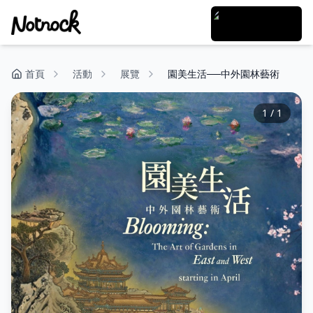
首頁
活動
展覽
園美生活──中外園林藝術
1
/
1