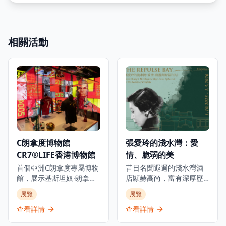
相關活動
C朗拿度博物館
張愛玲的淺水灣：愛
CR7®LIFE香港博物館
情、脆弱的美
首個亞洲C朗拿度專屬博物
昔日名聞遐邇的淺水灣酒
館，展示基斯坦奴·朗拿度
店顯赫高尚，富有深厚歷
的人生旅程、職業生涯和
史底蘊，是世界各地名人
展覽
展覽
生活，透過獨家視角呈現
雅士匯聚之地。今年正值
從未公開的故事，是足球
張愛玲逝世三十週年之
查看詳情
查看詳情
迷和體育愛好者必訪的景
際，淺水灣影灣園隆重呈