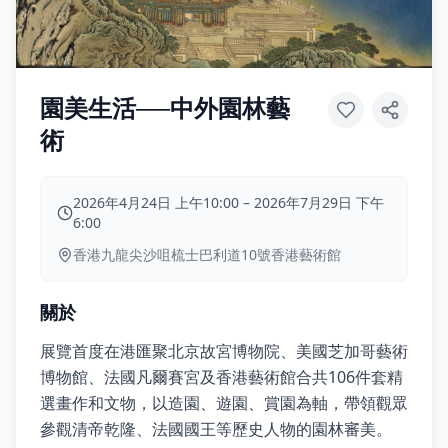
園美生活──中外園林藝
術
2026年4月24日 上午10:00
–
2026年7月29日 下午
6:00
香港九龍尖沙咀梳士巴利道10號香港藝術館
關於
展覽首度在港匯聚北京故宮博物院、美國芝加哥藝術
博物館、法國凡爾賽宮及香港藝術館合共106件套精
選畫作和文物，以造園、遊園、賞園為軸，帶領觀眾
參觀清帝乾隆、法國國王等歷史人物的園林審美。