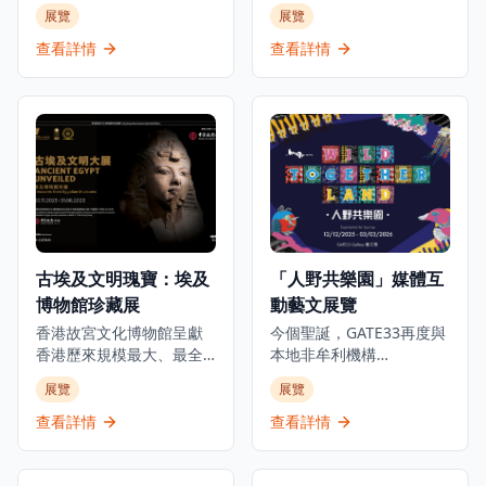
的人生旅程、職業生涯和
史底蘊，是世界各地名人
展覽
展覽
生活，透過獨家視角呈現
雅士匯聚之地。今年正值
從未公開的故事，是足球
張愛玲逝世三十週年之
查看詳情
查看詳情
迷和體育愛好者必訪的景
際，淺水灣影灣園隆重呈
點。這個獨特體驗讓參觀
獻「張愛玲的淺水灣：愛
者深入了解這位足球傳奇
情、脆弱的美」展覽，探
巨星的世界，展出個人珍
索這位文學巨匠與淺水灣
藏品、互動展示和沉浸式
酒店這座地標的深厚聯
展覽，包括他的獎盃、球
繫。展覽將於2025年10月
衣、簽名物品等珍貴收
1日至2026年3月1日舉
藏。博物館位於K11
行，邀請觀眾穿梭淺水灣
MUSEA，不僅展示C朗拿
酒店的歷史與張愛玲的文
度的職業成就，更深入探
學光芒，了解酒店如何成
古埃及文明瑰寶：埃及
「人野共樂園」媒體互
索他的個人生活和成長歷
為這位中國文壇傳奇的靈
博物館珍藏展
動藝文展覽
程，讓參觀者全面了解這
感來源，在時代流轉中如
位足球巨星的傳奇故事。
何啟發她的創作。是次展
香港故宮文化博物館呈獻
今個聖誕，GATE33再度與
無論是足球迷、體育愛好
覽將展出多件珍貴藏品，
香港歷來規模最大、最全
本地非牟利機構
者還是想要了解足球文化
包括1941年的酒店菜單、
面及展期最長的古埃及珍
ALAN（ARTISTS who
展覽
展覽
的遊客，都能在這個博物
歷史照片及從未曝光的資
寶展覽。這個里程碑式的
LOVE ANIMALS &
館中找到屬於自己的樂
料，見證淺水灣酒店的輝
展覽與埃及最高文物委員
NATURE）攜手呈獻極具意
查看詳情
查看詳情
趣，感受足球運動的魅力
煌歷史。除此之外，展覽
會合作，展出來自七間主
義的物種共融藝文項目，
和C朗拿度的傳奇人生。
中更特別展出由香港都會
要埃及博物館及塞加拉考
透過充滿玩味的互動作
大學慷慨借出之張愛玲手
古遺址的250件珍貴文物。
品，化身動物視角，親身