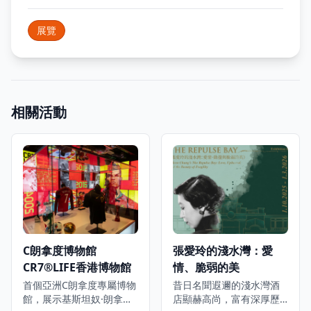
展覽
相關活動
C朗拿度博物館
張愛玲的淺水灣：愛
CR7®LIFE香港博物館
情、脆弱的美
首個亞洲C朗拿度專屬博物
昔日名聞遐邇的淺水灣酒
館，展示基斯坦奴·朗拿度
店顯赫高尚，富有深厚歷