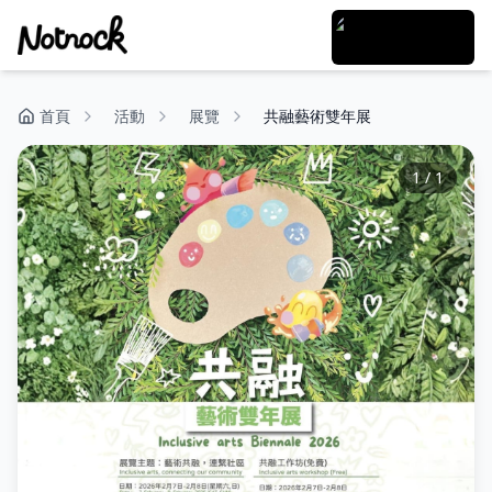
首頁
活動
展覽
共融藝術雙年展
1
/
1