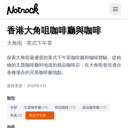
香港大角咀咖啡廳與咖啡
精選活動
博客文章
大角咀 · 英式下午茶
約會好去處
探索大角咀最優質的英式下午茶咖啡廳和咖啡體驗。從精
緻的主題咖啡廳到地道的精品咖啡店，在大角咀發現適合
美食佳餚
各種場合的完美咖啡廳地點。
品酒
最後更新：2026年4月
咖啡廳
類型
運動
全部
主題咖啡廳
(
24
)
精品咖啡
(
15
)
甜品咖啡廳
(
11
)
和風
(
2
)
英式下午茶
(
2
)
藝術文化
地區