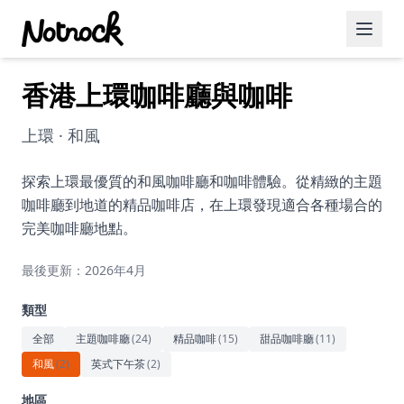
香港上環咖啡廳與咖啡
精選活動
博客文章
上環 · 和風
約會好去處
探索上環最優質的和風咖啡廳和咖啡體驗。從精緻的主題
咖啡廳到地道的精品咖啡店，在上環發現適合各種場合的
美食佳餚
完美咖啡廳地點。
品酒
最後更新：2026年4月
咖啡廳
類型
運動
全部
主題咖啡廳
(
24
)
精品咖啡
(
15
)
甜品咖啡廳
(
11
)
和風
(
2
)
英式下午茶
(
2
)
藝術文化
地區