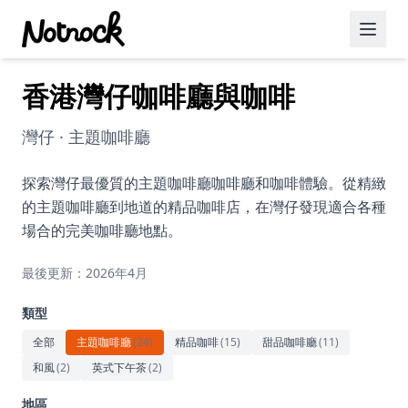
香港灣仔咖啡廳與咖啡
精選活動
博客文章
灣仔 · 主題咖啡廳
約會好去處
探索灣仔最優質的主題咖啡廳咖啡廳和咖啡體驗。從精緻
的主題咖啡廳到地道的精品咖啡店，在灣仔發現適合各種
美食佳餚
場合的完美咖啡廳地點。
品酒
最後更新：2026年4月
咖啡廳
類型
運動
全部
主題咖啡廳
(
24
)
精品咖啡
(
15
)
甜品咖啡廳
(
11
)
和風
(
2
)
英式下午茶
(
2
)
藝術文化
地區