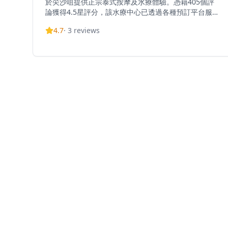
於尖沙咀提供正宗泰式按摩及水療體驗。憑藉405個評
論獲得4.5星評分，該水療中心已透過各種預訂平台服務
超過4,000名客戶。位於德立大廈，提供傳統泰式按摩技
4.7
·
3
reviews
術和旨在讓身心煥然一新的水療護理。水療中心佔據整
個二樓，提供寬敞寧靜的放鬆環境。專業技師在舒適的
環境中提供頂級按摩服務，讓賓客在繁忙都市中享受寧
靜和諧的綠洲之旅。Natural Thai 專注於正宗泰式療癒
傳統，提供各種護理套餐以滿足個人養生需求。