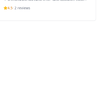
以促進血液循環和新陳代謝、全身穴位按摩以放鬆肌肉
4.5
·
2
reviews
及提高免疫力、全身精油按摩使用精油舒緩壓力、淋巴
排毒按摩以淨化身體達到排毒效果、熱石按摩刺激穴位
增進血液循環、磁叉排毒按摩消除肌肉疲勞及排走毒
素，以及傳統泰式按摩增強身體柔韌性和改善慢性疼
痛。中心位置便利，距離銅鑼灣地鐵站C出口僅需步行2
分鐘，為尋求為疲乏身軀充電並煥然一新投入繁忙生活
的人士提供便捷服務。