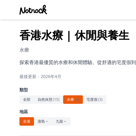
香港水療 | 休閒與養生
水療
探索香港最優質的水療和休閒體驗。從舒適的宅度假到
最後更新：2026年4月
類型
全部
自然休憩
(
15
)
水療
(
4
)
宅度假
(
3
)
地區
全港
港島
九龍