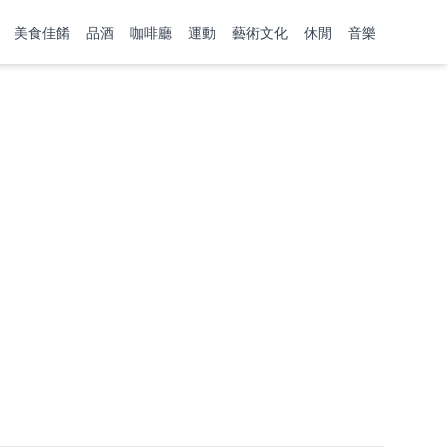
美食佳餚
品酒
咖啡廳
運動
藝術文化
休閒
音樂