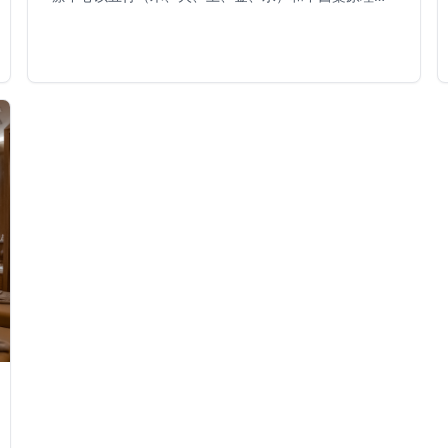
靈感，提供全面的療程，旨在恢復平衡和活力。豐富的
療程菜單包括奢華面部護理、治療性按摩、草本鹽磨
砂、泥裹敷、手足護理和身體護理，所有療程均由專業
水療治療師在寧靜的環境中進行。川水療中心致力於賓
客的煥發新生，結合古老的東方智慧與現代水療技術，
創造整體健康體驗。