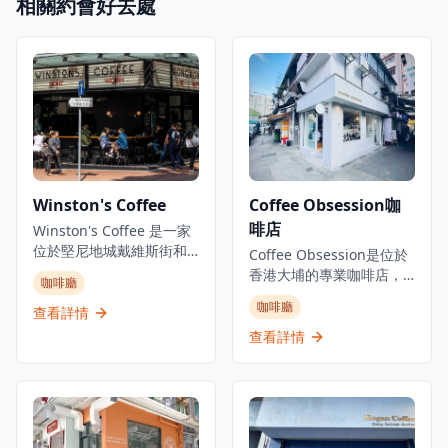
相關約會好去處
Winston's Coffee
Coffee Obsession咖
啡店
Winston's Coffee 是一家
位於堅尼地城戴維斯街和
Coffee Obsession是位於
福布斯街交界的鄰里咖啡
香港大埔的專業咖啡店，
咖啡廳
店兼雞尾酒吧。這家澳洲
是咖啡愛好者探索精品咖
咖啡廳
風格的咖啡店每日早上7點
查看詳情
啡的理想去處。這家簡約
開始供應優質咖啡，晚上
而認真的咖啡店專注於優
查看詳情
則轉變為雞尾酒吧氛圍。
質咖啡服務，以其對咖啡
店內提供有限的室內座
工藝的專注而獲得認可，
位，採用開放式佈局，店
深受本地咖啡愛好者喜
外也有空間供顧客享用咖
愛。咖啡店為客人提供舒
啡和輕食。Winston's
適的環境，無論是想要享