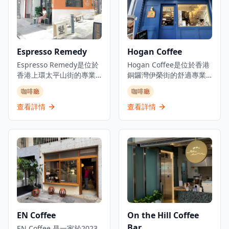
Coffee 提供各種每週特色
受一杯精心沖泡的咖啡，
活動，包括歡樂時光優
還是與朋友共度悠閒時
惠、主題夜晚和特價飲
光，這裡都是完美的選
品，成為當地人和遊客尋
擇。店內提供多種單品咖
找優質咖啡和休閒用餐的
啡和特色飲品，由經驗豐
Espresso Remedy
Hogan Coffee
熱門目的地。咖啡店使用
富的咖啡師精心製作，確
優質的澳洲咖啡豆，由專
Espresso Remedy是位於
保每一杯都展現最佳的風
Hogan Coffee是位於香港
業咖啡師精心沖泡，無論
香港上環太平山街的專業
味。Coffee Obsession以
銅鑼灣伊榮街的舒適專業
是濃縮咖啡、拿鐵還是手
咖啡店，是體驗精品咖啡
在大埔區提供優質咖啡而
咖啡店，是體驗精品咖啡
咖啡廳
咖啡廳
沖咖啡，都能滿足咖啡愛
文化的理想去處。這家咖
聞名，是體驗專業咖啡文
的理想去處。以其獨特的
好者的需求。晚上的雞尾
啡店提供單一產地意式濃
化的理想場所。
浪漫希臘藍色外牆而聞
查看詳情
查看詳情
酒吧氛圍輕鬆愉快，提供
縮咖啡以及精選的咖啡、
名，總是給人留下深刻印
各種創意雞尾酒和精選烈
茶和特色飲品，每一杯都
象，成為銅鑼灣區的標誌
酒，是下班後放鬆的理想
經過精心沖泡，展現咖啡
性咖啡店。這家親密的咖
場所。店內的輕食選擇豐
的獨特風味。以優質咖啡
啡店雖然空間緊湊，但提
富，從新鮮出爐的麵包到
和社區建設而聞名，
供舒適溫馨的氛圍，讓客
健康沙拉，應有盡有。
Espresso Remedy已成為
人可以在繁忙的都市中享
Winston's Coffee不僅是
充滿活力的咖啡文化的一
受片刻寧靜。咖啡店專門
一個咖啡店，更是堅尼地
部分，將太平山街轉變為
提供優質咖啡，包括招牌
城社區的重要聚會場所，
香港最成功的士紳化地區
拿鐵和意式濃縮咖啡，每
為當地居民和遊客提供溫
之一，擁有眾多時尚咖啡
一杯都經過精心沖泡，展
EN Coffee
On the Hill Coffee
暖友好的社交空間。
店。咖啡店環境溫馨舒
現咖啡的獨特風味。為繁
Bar
適，適合情侶約會、朋友
EN Coffee 是一家於2023
忙的銅鑼灣地區提供服