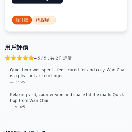
咖啡廳
精品咖啡
用戶評價
4.5 / 5，共 2 則評價
Quiet hour well spent—feels cared-for and cozy. Wan Chai
is a pleasant area to linger.
— PP
5
/5
Relaxing visit; counter vibe and space hit the mark. Quick
hop from Wan Chai.
— M.
4
/5