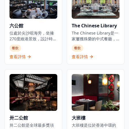
倫比的視覺享受。南海一
骨，以及著名的1908BC魚
號以傳統粵菜精髓為基
薯條配豌豆泥和咖喱醬。
礎，結合現代烹飪技藝，
餐廳位於上環賓咸街The
創造出既保留傳統風味又
Pemberton 5樓，提供堂
六公館
The Chinese Library
具創新元素的精緻菜式。
食和外送服務。
餐廳的點心製作精細，選
位處於尖沙咀海旁，坐擁
The Chinese Library是一
用上等食材，每一道點心
270度維港景致，設計時尚
家屢獲殊榮的中式餐廳，
都展現了粵式點心的精緻
帶點古韻的六公館主打新
位於香港中環大館歷史悠
餐飲
餐飲
工藝。婚禮菜單經過精心
舊融合的新派中國菜，是
久的前警察總部頂層。餐
設計，適合各種慶祝場
情侶約會和商務宴請的理
廳在殖民地優雅環境中提
查看詳情
查看詳情
合，從小型家庭聚會到大
想選擇。餐廳於傳統烹調
供香港人喜愛的中式菜
型婚宴都能完美應對。餐
基礎上創作美酒佳餚，帶
餚，從粤菜到潮州菜，從
廳還特別提供優質的魚翅
來更豐富的餐飲體驗，每
川菜到上海菜。以現代點
鮑魚套餐，選用頂級食
一道菜都展現了中菜的創
心和傳統中式料理聞名，
材，呈現粵菜的精華。此
新與傳統的完美結合。以
餐廳提供早午餐、午餐和
外，餐廳引進的鹿兒島和
高級粵菜著稱，餐廳裝潢
晚餐，設有高級用餐室和
牛品質卓越，經過專業烹
奢華典雅，提供窗邊座位
可俯瞰庭院的露台座位。
調，肉質鮮嫩多汁。餐廳
可享維港美景，無論是日
每道點心和菜餚都精心製
的雞尾酒選擇豐富，由專
間還是夜晚，都能欣賞到
作，根植於傳統但以現代
業調酒師精心調製，為傳
維多利亞港的壯麗景色。
風格重新詮釋。
卅二公館
大班樓
統粵菜用餐體驗增添現代
六公館的菜單融合了經典
元素。對於素食者，餐廳
粵菜精髓與現代創意，選
卅二公館是全球最多獎項
大班樓是位於香港中環的