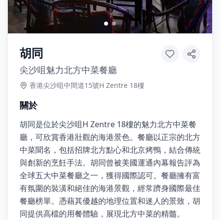
胡同
尖沙咀魅力北方中菜餐廳
香港尖沙咀中間道15號H Zentre 18樓
關於
胡同是位於尖沙咀H Zentre 18樓的魅力北方中菜餐
廳，可欣賞香港壯觀的海港景色。餐廳以正宗的北方
中菜聞名，包括招牌北方點心和北京烤鴨，結合傳統
與創新的烹飪手法。胡同曾被美國運通內幕報告評為
全球五大中菜餐廳之一，獲得國際認可。餐廳擁有富
有氛圍的裝潢和絕佳的海港景觀，經常躋身國際最佳
餐廳榜單。憑藉其優越的地理位置和迷人的景致，胡
同提供高檔的用餐體驗，展現北方中菜的精髓。