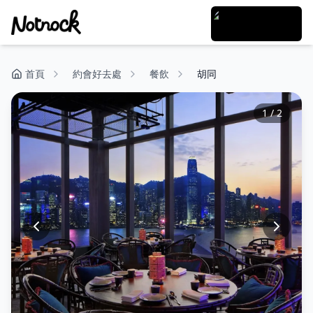
首頁
約會好去處
餐飲
胡同
1
/
2