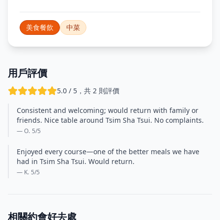
美食餐飲
中菜
用戶評價
5.0 / 5，共 2 則評價
Consistent and welcoming; would return with family or
friends. Nice table around Tsim Sha Tsui. No complaints.
— O.
5
/5
Enjoyed every course—one of the better meals we have
had in Tsim Sha Tsui. Would return.
— K.
5
/5
相關約會好去處