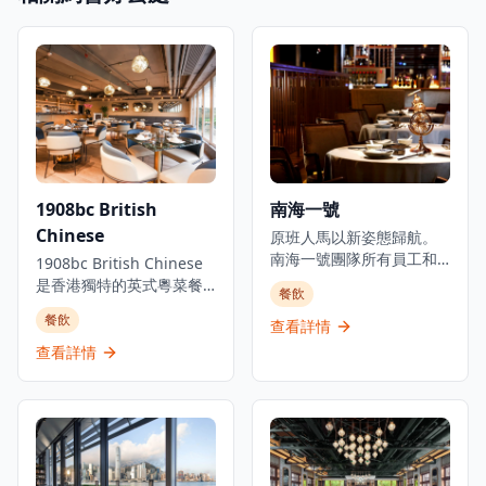
1908bc British
南海一號
Chinese
原班人馬以新姿態歸航。
南海一號團隊所有員工和
1908bc British Chinese
廚師原班人馬已完成馬六
是香港獨特的英式粵菜餐
餐飲
甲之旅並重返崗位，以新
廳，結合了來自香港頂級
餐飲
面貌為您呈獻經典及全新
查看詳情
餐廳超過100年的粵菜烹飪
菜式。位於iSquare國際廣
經驗。餐廳名稱
查看詳情
場30樓的高級粵菜餐廳，
「1908bc」源於英國第一
提供點心、婚禮菜單、魚
家中餐廳成立的年份。這
翅鮑魚餐、鹿兒島和牛、
家餐廳提供英式與中式烹
雞尾酒及素食選擇。餐廳
飪傳統的獨特融合，招牌
坐擁維多利亞港的壯麗景
菜包括香酥鴨跟薄餅、蝦
色，為用餐體驗增添無與
多士配甜辣醬、蜜汁排