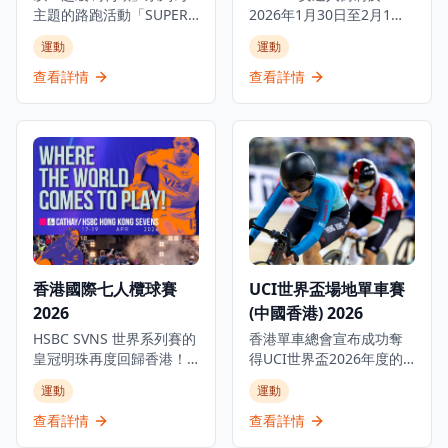
主題的路跑活動「SUPER
2026年1月30日至2月1日
MARIO: RUN TO THE
舉辦為期三日的澳網觀賽
運動
運動
GOAL」即將於香港舉辦。
派對，誠邀各位網球迷走
活動分別設有4公里、2公
進太古坊糖廠街戶外觀賽
查看詳情
查看詳情
里及1公里賽道，務求為大
派對，一同體驗澳網的熾
眾帶來前所未有的運動與
熱氣氛！現場設有大螢幕
娛樂體驗。 「超級瑪利
直播澳網精彩賽事、美食
歐」系列的裝飾與拍照區
攤位，更有網球主題互動
將會設置於活動會場與路
遊戲等豐富體驗！一連三
跑路線。 公眾報名開始頭4
日，約同親朋好友享受精
天成功報名的參加者，將
彩週末，盡情投入每場扣
獲得特別優惠。
人心弦的比賽！作為澳洲
網球公開賽官方人壽保險
合作夥伴，Chubb 安達人
香港國際七人欖球賽
UCI世界盃場地單車賽
壽一直致力為客戶提供卓
2026
(中國香港) 2026
越保障，並將傳承理念延
伸至體壇發展。活動亮
HSBC SVNS 世界系列賽的
香港單車總會宣布成功奪
點：賽事直播區：超大型
皇冠明珠再度回歸香港！
得UCI世界盃2026年度的
戶外LED螢幕即場轉播澳網
2026年4月17至19日，全
主辦權，賽事將於2026年4
運動
運動
精彩賽事；嘉年華樂趣：
新啟德體育園將舉辦三天
月17至19日在將軍澳香港
網球主題遊戲、面部彩
激烈賽事，共40支隊伍角
單車館舉行。 2026年UCI
查看詳情
查看詳情
繪、夾公仔機等親子互動
逐世界冠軍。今屆賽事適
世界盃場地單車賽（中國