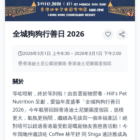
全城狗狗行善日 2026
2026年3月1日 上午8:30
–
2026年3月1日 下午2:00
香港廸士尼公園迎樂路 香港迪士尼樂園度假區
關於
等咗咁耐，終於等到啦！由首選寵物營養 - Hill's Pet
Nutrition 呈獻，愛協年度盛事「全城狗狗行善日
2026」今年載譽回歸香港迪士尼樂園度假區，規模
更大，氣氛更熱鬧，繼續為毛孩寫一個幸福童話！絕
對唔可以錯過香港最受歡迎嘅寵物友善慈善活動！今
年我哋仲邀請咗 Coffee 林芊妤 同 Shiga 連詩雅成為