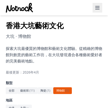
香港大坑藝術文化
精選活動
博客文章
大坑 · 博物館
約會好去處
探索大坑最優質的博物館和藝術文化體驗。從精緻的博物
館到創意的藝術工作坊，在大坑發現適合各種藝術愛好者
美食佳餚
的完美藝術地點。
品酒
最後更新：2026年4月
咖啡廳
類型
運動
全部
藝術班
(
11
)
陶瓷
(
1
)
博物館
(
1
)
藝術文化
地區
全港
九龍