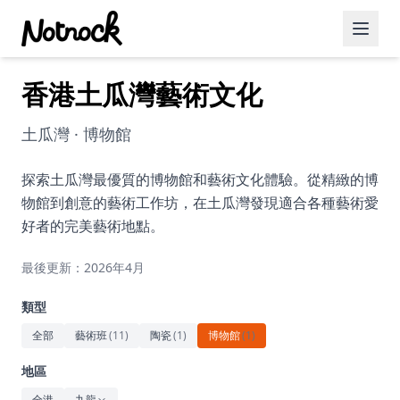
香港土瓜灣藝術文化
精選活動
博客文章
土瓜灣 · 博物館
約會好去處
探索土瓜灣最優質的博物館和藝術文化體驗。從精緻的博
物館到創意的藝術工作坊，在土瓜灣發現適合各種藝術愛
美食佳餚
好者的完美藝術地點。
品酒
最後更新：2026年4月
咖啡廳
類型
運動
全部
藝術班
(
11
)
陶瓷
(
1
)
博物館
(
1
)
藝術文化
地區
全港
九龍