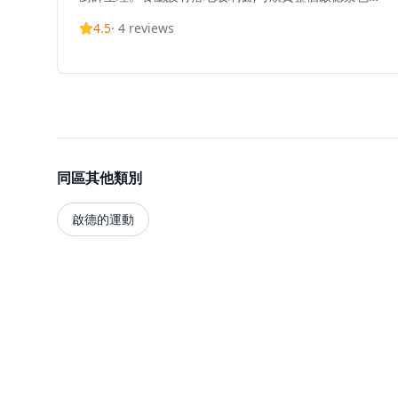
迷人夜景。招牌菜式包括越式蟹肉炒粉絲、椰青沙冰、
4.5
·
4
reviews
泰式生蝦、泰式炸蝦餅、芝士焗香芋海鮮飯等。餐廳以
正宗泰式裝修佈置、親切的泰式服務、高性價比午市套
餐聞名,從門口裝潢到每位侍應的招呼都充滿泰國風情,將
地道的東南亞待客之道和美食帶到香港啟德區。
同區其他類別
啟德的運動