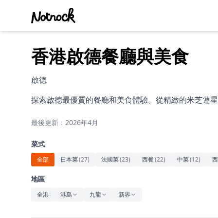
香港啟德餐廳與美食
啟德
探索啟德最優質的餐廳和美食體驗。從精緻的米芝蓮星
最後更新：2026年4月
菜式
全部
日本菜
(
27
)
法國菜
(
23
)
西餐
(
22
)
中菜
(
12
)
西
地區
全港
港島
九龍
新界