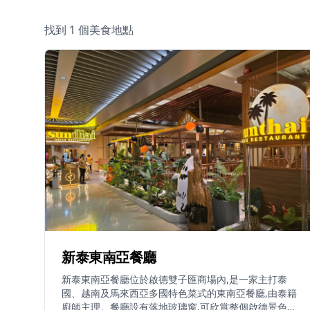
找到 1 個美食地點
新泰東南亞餐廳
新泰東南亞餐廳位於啟德雙子匯商場內,是一家主打泰
國、越南及馬來西亞多國特色菜式的東南亞餐廳,由泰籍
廚師主理。餐廳設有落地玻璃窗,可欣賞整個啟德景色及