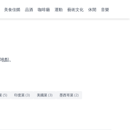
美食佳餚
品酒
咖啡廳
運動
藝術文化
休閒
音樂
地點。
菜
(
5
)
印度菜
(
3
)
美國菜
(
3
)
墨西哥菜
(
2
)