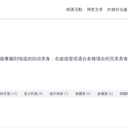
精選活動
博客文章
約會好去處
級餐廳到地道的街頭美食，在啟德發現適合各種場合的完美美食
班牙菜
(
10
)
意大利菜
(
9
)
地中海菜
(
7
)
泰國菜
(
6
)
多國菜
(
6
)
韓國