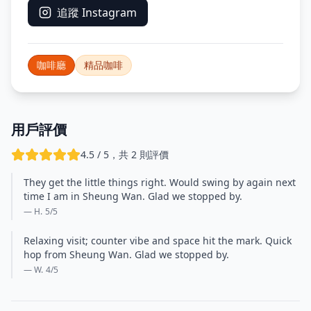
追蹤 Instagram
咖啡廳
精品咖啡
用戶評價
4.5 / 5，共 2 則評價
They get the little things right. Would swing by again next
time I am in Sheung Wan. Glad we stopped by.
— H.
5
/5
Relaxing visit; counter vibe and space hit the mark. Quick
hop from Sheung Wan. Glad we stopped by.
— W.
4
/5