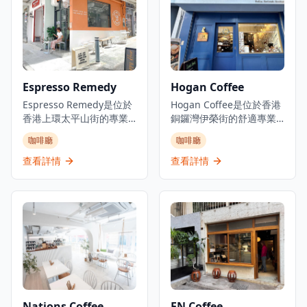
啡和輕食。Winston's
適的環境，無論是想要享
Coffee 提供各種每週特色
受一杯精心沖泡的咖啡，
活動，包括歡樂時光優
還是與朋友共度悠閒時
惠、主題夜晚和特價飲
光，這裡都是完美的選
品，成為當地人和遊客尋
擇。店內提供多種單品咖
找優質咖啡和休閒用餐的
啡和特色飲品，由經驗豐
Espresso Remedy
Hogan Coffee
熱門目的地。咖啡店使用
富的咖啡師精心製作，確
優質的澳洲咖啡豆，由專
Espresso Remedy是位於
保每一杯都展現最佳的風
Hogan Coffee是位於香港
業咖啡師精心沖泡，無論
香港上環太平山街的專業
味。Coffee Obsession以
銅鑼灣伊榮街的舒適專業
是濃縮咖啡、拿鐵還是手
咖啡店，是體驗精品咖啡
在大埔區提供優質咖啡而
咖啡店，是體驗精品咖啡
咖啡廳
咖啡廳
沖咖啡，都能滿足咖啡愛
文化的理想去處。這家咖
聞名，是體驗專業咖啡文
的理想去處。以其獨特的
好者的需求。晚上的雞尾
啡店提供單一產地意式濃
化的理想場所。
浪漫希臘藍色外牆而聞
查看詳情
查看詳情
酒吧氛圍輕鬆愉快，提供
縮咖啡以及精選的咖啡、
名，總是給人留下深刻印
各種創意雞尾酒和精選烈
茶和特色飲品，每一杯都
象，成為銅鑼灣區的標誌
酒，是下班後放鬆的理想
經過精心沖泡，展現咖啡
性咖啡店。這家親密的咖
場所。店內的輕食選擇豐
的獨特風味。以優質咖啡
啡店雖然空間緊湊，但提
富，從新鮮出爐的麵包到
和社區建設而聞名，
供舒適溫馨的氛圍，讓客
健康沙拉，應有盡有。
Espresso Remedy已成為
人可以在繁忙的都市中享
Winston's Coffee不僅是
充滿活力的咖啡文化的一
受片刻寧靜。咖啡店專門
一個咖啡店，更是堅尼地
部分，將太平山街轉變為
提供優質咖啡，包括招牌
城社區的重要聚會場所，
香港最成功的士紳化地區
拿鐵和意式濃縮咖啡，每
為當地居民和遊客提供溫
之一，擁有眾多時尚咖啡
一杯都經過精心沖泡，展
Nations Coffee
EN Coffee