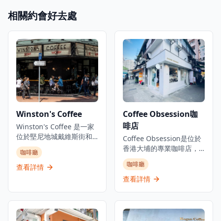
相關約會好去處
Winston's Coffee
Coffee Obsession咖
啡店
Winston's Coffee 是一家
位於堅尼地城戴維斯街和
Coffee Obsession是位於
福布斯街交界的鄰里咖啡
香港大埔的專業咖啡店，
咖啡廳
店兼雞尾酒吧。這家澳洲
是咖啡愛好者探索精品咖
咖啡廳
風格的咖啡店每日早上7點
查看詳情
啡的理想去處。這家簡約
開始供應優質咖啡，晚上
而認真的咖啡店專注於優
查看詳情
則轉變為雞尾酒吧氛圍。
質咖啡服務，以其對咖啡
店內提供有限的室內座
工藝的專注而獲得認可，
位，採用開放式佈局，店
深受本地咖啡愛好者喜
外也有空間供顧客享用咖
愛。咖啡店為客人提供舒