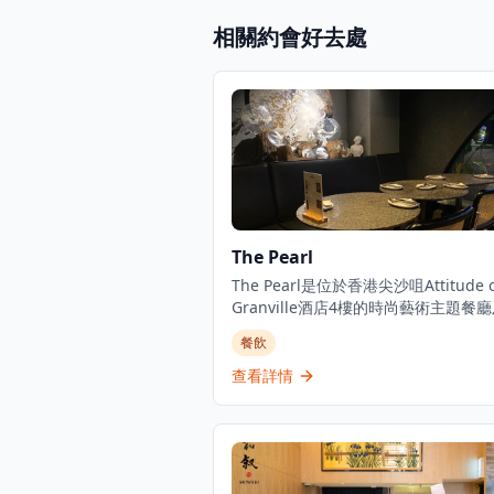
相關約會好去處
The Pearl
The Pearl是位於香港尖沙咀Attitude 
Granville酒店4樓的時尚藝術主題餐
吧。餐廳採用獨特的深色工業設計,以
餐飲
白色和橙色為主調,配有歐式花園風格
座位區,極具打卡價值。餐廳專注於意
查看詳情
fusion料理,採用優質食材提供高品質
牌菜包括香煎紐西蘭肉眼扒配松露汁、
鮑魚野菌燴飯、慢煮西班牙黑毛豬肉架
營業至凌晨2時,既是用餐目的地,亦是
吧場所,提供豐富的葡萄酒和手工調酒