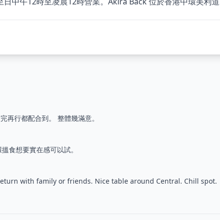
12時至凌晨12時營業。Akira Back 位於香港中環美利道2號 T
完再行都配合到。 整體幾滿意。
環搵食想要實在感可以試。
urn with family or friends. Nice table around Central. Chill spot.