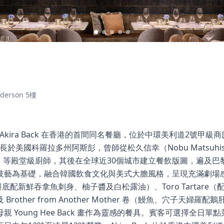
erson 5樓
廚 Akira Back 在香港的首間同名餐廳，位於中環美利道2號甲級商廈 T
首爾，成長於美國科羅拉多州阿斯彭，曾師從松久信幸（Nobu Matsu
imoto）等殿堂級廚師，其後在全球近30個城市建立餐飲版圖，遍
技藝為基礎，融合韓國飲食文化與美式大膽風格，呈現充滿劇場
a（薄脆餅底配新鮮吞拿魚刺身、柚子醬及白松露油）、Toro Tarta
rother from Another Mother 卷（鰻魚、穴子天婦
 Young Hee Back 畫作為靈感的餐具。賓客可選擇全日