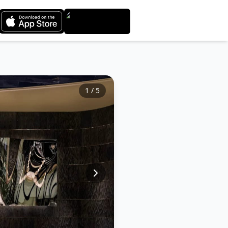
1
/
5