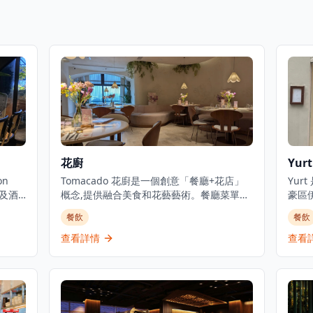
花廚
Yur
on
Tomacado 花廚是一個創意「餐廳+花店」
Yu
廳及酒
概念,提供融合美食和花藝藝術。餐廳菜單以
豪區
黑色、
健康舒適食物為主,正如其名稱所示,幾乎每道
同創立，
餐飲
餐飲
的戶外
菜都以番茄或牛油果,或兩者結合為特色。花
Treg
日
廚精選最優質的食材,為賓客及其親友呈獻難
將哈
查看詳情
查看
菜式,招
忘的用餐體驗。營業時間為星期一至日上午
遊牧
原隻
11時30分至晚上11時。銅鑼灣分店位於告士
帶。
等。
打道280號世貿中心2樓L2-06號舖,距離銅鑼
品，
時尚酒
灣地鐵站D4出口約5分鐘步行路程。餐廳亦
熱茶
選擇。
提供現代中式下午茶,供應傳統中國茶和各種
價港