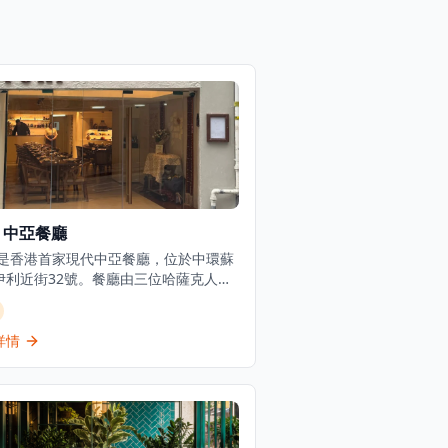
t 中亞餐廳
rt 是香港首家現代中亞餐廳，位於中環蘇
伊利近街32號。餐廳由三位哈薩克人共
包括 Ali Nuraly、Xeniya
ubenko 及主廚 Marat Zakaryayev，
薩克、吉爾吉斯、塔吉克及烏茲別克的
詳情
款待文化與大膽風味帶到香港中心地
餐廳以清真理念經營，不供應酒精飲
代以各式氣泡茶、無酒精雞尾酒及傳統
。賓客可選擇六道菜品嚐菜單（每位起
幣488元）或單點菜單。招牌菜包括