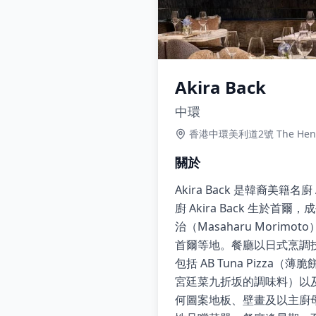
Akira Back
中環
香港中環美利道2號 The Hend
關於
Akira Back 是韓裔美籍名
廚 Akira Back 生於
治（Masaharu Mor
首爾等地。餐廳以日式烹調
包括 AB Tuna Pizz
宮廷菜九折坂的調味料）以及 B
何圖案地板、壁畫及以主廚母親