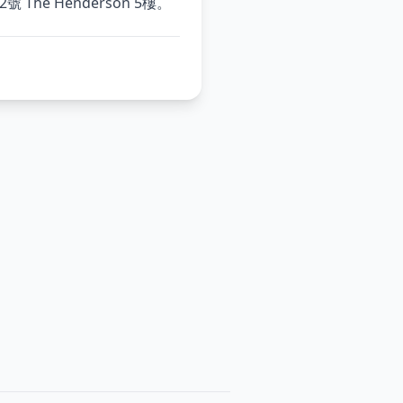
he Henderson 5樓。