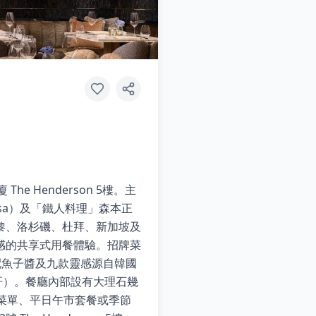
he Henderson 5樓。主
hisa）及「鐵人料理」森本正
及巴黎、洛杉磯、杜拜、新加坡及
感的共享式用餐體驗。招牌菜
re（配魚子醬及九款靈感源自韓國
羅配鵝肝）。餐廳內部設有大理石幾
單點菜單、平日午市套餐或季節