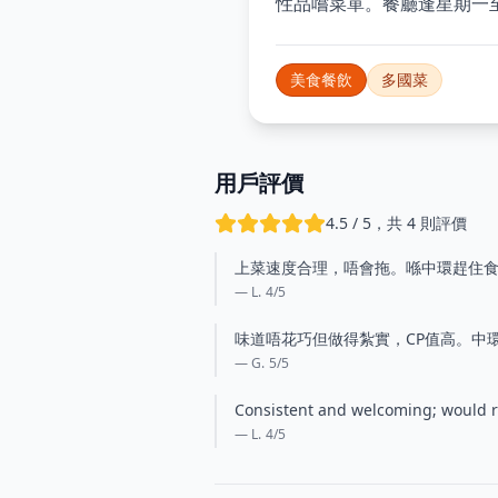
性品嚐菜單。餐廳逢星期一至日中午
美食餐飲
多國菜
用戶評價
4.5 / 5，共 4 則評價
上菜速度合理，唔會拖。喺中環趕住食
— L.
4
/5
味道唔花巧但做得紮實，CP值高。中
— G.
5
/5
Consistent and welcoming; would ret
— L.
4
/5