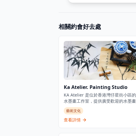
相關約會好去處
Ka Atelier. Painting Studio
KA Atelier 是位於香港灣仔星街小區
水墨畫工作室，提供廣受歡迎的水墨畫
和獨特的創意工作坊。工作室真正融合
藝術文化
方藝術精髓，吸引了來自世界各地的學
藝術愛好者。無論是初學者還是進階學
查看詳情
都能在這裡找到適合的課程，從傳統中
墨畫技法到現代創意藝術表達，KA Atel