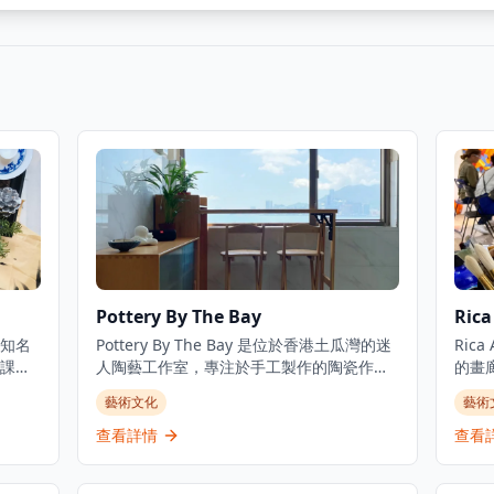
Pottery By The Bay
Rica
的知名
Pottery By The Bay 是位於香港土瓜灣的迷
Ric
課程
人陶藝工作室，專注於手工製作的陶瓷作
的畫
東西
品，展現出受海岸主題啟發的獨特設計。這
坊和
藝術文化
藝術
生和
家工作室提供各種陶藝產品，包括餐具、裝
沒有
員，
飾品和定制訂單，所有作品均採用傳統技術
並提
查看詳情
查看
國水
製作。遊客還可以參加工作坊，在專業導師
作場
ier
的指導下學習陶藝技能並創作自己的作品，
空間。