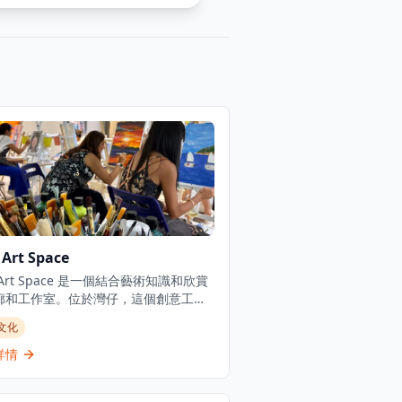
 Art Space
a Art Space 是一個結合藝術知識和欣賞
廊和工作室。位於灣仔，這個創意工作
畫廊提供壓克力藝術即興創作工作坊，
文化
主題和時間限制，歡迎成人和兒童參與,
供專家指導。這個空間既是藝術即興創
詳情
所,也是來自世界各地先鋒藝術家的展覽
Rica Art Space 還提供質感繪畫工作