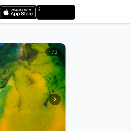
1
/
2