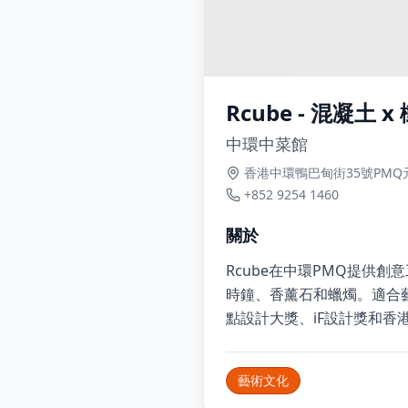
Rcube - 混凝土
中環中菜館
香港中環鴨巴甸街35號PMQ元創
+852 9254 1460
關於
Rcube在中環PMQ提供
時鐘、香薰石和蠟燭。適合
點設計大獎、iF設計獎和香
藝術文化