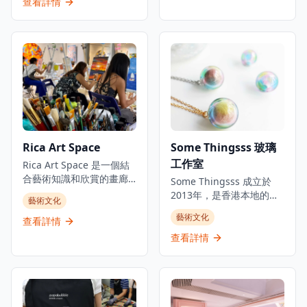
工作坊。工作室真正融合
查看詳情
產品，包括餐具、裝飾品
東西方藝術精髓，吸引了
和定制訂單，所有作品均
來自世界各地的學生和藝
採用傳統技術製作。遊客
術愛好者。無論是初學者
還可以參加工作坊，在專
還是進階學員，都能在這
業導師的指導下學習陶藝
裡找到適合的課程，從傳
技能並創作自己的作品，
統中國水墨畫技法到現代
從拉坯到上釉，體驗完整
創意藝術表達，KA Atelier
的陶藝製作過程。工作室
提供全面的藝術教育體
環境溫馨舒適，適合情
驗。工作室環境優雅寧
侶、朋友或家庭一起參
靜，為學員提供理想的創
Rica Art Space
Some Thingsss 玻璃
與，創造獨特的藝術體驗
作空間，讓每位參與者都
和美好回憶。無論是想要
工作室
能在專業導師的指導下探
Rica Art Space 是一個結
學習新技能的初學者，還
索和發展自己的藝術潛
合藝術知識和欣賞的畫廊
Some Thingsss 成立於
是尋求創作靈感的藝術愛
能。這裡不僅是學習繪畫
和工作室。位於灣仔，這
2013年，是香港本地的手
藝術文化
好者，Pottery By The Bay
的地方，更是文化交流和
個創意工作坊和畫廊提供
工玻璃工作室，運用不同
都能提供豐富的陶藝體
藝術文化
藝術創作的溫馨社區。
壓克力藝術即興創作工作
查看詳情
的玻璃工藝創作，將玻璃
驗，使其成為藝術愛好者
坊，沒有主題和時間限
工藝融入生活。工作室通
查看詳情
和休閒遊客的熱門目的
制，歡迎成人和兒童參與,
過研究和學習不同材料以
地。
並提供專家指導。這個空
及技術，創作和實驗玻璃
間既是藝術即興創作場所,
藝術。除推出手工玻璃產
也是來自世界各地先鋒藝
品外，開設不同主題的玻
術家的展覽空間。Rica Art
璃工作坊，讓公眾體驗製