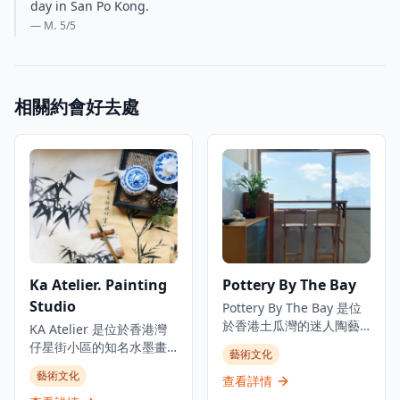
day in San Po Kong.
— M.
5
/5
相關約會好去處
Ka Atelier. Painting
Pottery By The Bay
Studio
Pottery By The Bay 是位
於香港土瓜灣的迷人陶藝
KA Atelier 是位於香港灣
工作室，專注於手工製作
仔星街小區的知名水墨畫
藝術文化
的陶瓷作品，展現出受海
工作室，提供廣受歡迎的
藝術文化
岸主題啟發的獨特設計。
查看詳情
水墨畫課程和獨特的創意
這家工作室提供各種陶藝