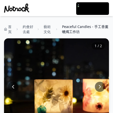
首
約會好
藝術
Peaceful Candles - 手工香薰
頁
去處
文化
蠟燭工作坊
1
/
2