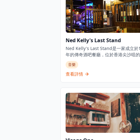
Ned Kelly's Last Stand
Ned Kelly's Last Stand是一家成立於
年的傳奇酒吧餐廳，位於香港尖沙咀的
地帶。這個歷史悠久的場所以其熱鬧的
音樂
圍、真正的藝術氣息和令人印象深刻的
爵士樂和藍調表演而聞名。該餐廳提供
查看詳情
合理的精選飲品，設有歡樂時光特價，
值得一試的酒吧食物。作為香港標誌性
活目的地之一，它已為本地人和遊客服
過50年，一直保持著現場音樂愛好者
點的聲譽。酒吧的裝潢充滿懷舊氣息，
掛滿了音樂紀念品和照片，見證了香港
文化的發展歷程。每晚都有專業的爵士
藍調樂隊現場演出，為客人帶來精彩的
體驗。酒吧的氛圍輕鬆友好，無論是音
好者還是初次體驗現場音樂的客人，都