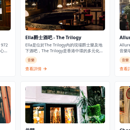
Ella爵士酒吧 - The Trilogy
Allu
1972
Ella是位於The Trilogy內的現場爵士樂及地
All
心臟
下酒吧，The Trilogy是香港中環的多元化音
音樂
氛
樂體驗中心，是體驗現場音樂和精緻飲酒的
現場
音樂
音樂
現場
理想去處。酒吧提供新奧爾良風格雞尾酒，
親密
價格
並從週三開始舉辦現場爵士樂、靈魂樂和藍
類民
查看詳情
查看
還有
調音樂表演，為客人帶來難忘的音樂體驗。
客人
夜生
作為The Trilogy三個概念場所的一部分，
的場
務超
Ella在香港娛樂區的中心地帶提供親密的爵
供定
必訪景
士樂體驗，無論是想要享受浪漫夜晚的情
受浪
牆上
侶，還是尋找獨特音樂體驗的音樂愛好者，
體驗
音樂
都能在這裡找到屬於自己的樂趣。酒吧環境
己的
樂和
優雅舒適，適合約會、商務聚會或慶祝特殊
建築
音樂
場合，讓客人在欣賞現場音樂的同時，品味
賞現
樂愛
精緻的雞尾酒和美好時光。
力。
能在