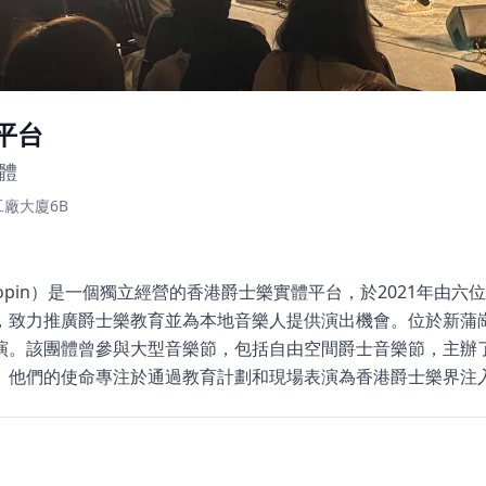
平台
體
廠大廈6B
e Chopin）是一個獨立經營的香港爵士樂實體平台，於2021年
，致力推廣爵士樂教育並為本地音樂人提供演出機會。位於新蒲
演。該團體曾參與大型音樂節，包括自由空間爵士音樂節，主辦
。他們的使命專注於通過教育計劃和現場表演為香港爵士樂界注