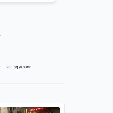
陣。
 the evening around…