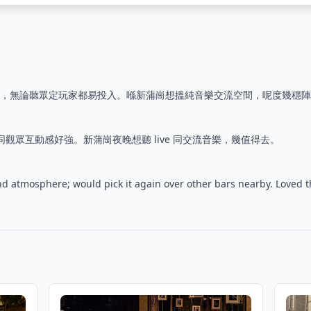
節奏流暢，無論聽眾定玩家都易投入。喺新蒲崗想搵純音樂交流空間，呢度幾穩
樂手同觀眾互動感好強。新蒲崗夜晚想聽 live 同交流音樂，幾值得去。
 and atmosphere; would pick it again over other bars nearby. Loved