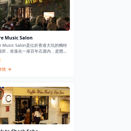
re Music Salon
ure Music Salon是位於香港大坑的獨特
場所，坐落在一座百年石屋內，是體驗
音樂和歷史文化的理想去處。沙龍舉辦
的音樂晚會、工作坊和活動，涵蓋從另
謠到爵士樂和探戈等各種音樂類型，為
詳情
帶來多樣化的音樂體驗。這個歷史悠久
地為音樂愛好者創造了迷人的氛圍，提
期活動和即場特別優惠，無論是想要享
漫音樂夜晚的情侶，還是尋找獨特音樂
的音樂愛好者，都能在這裡找到屬於自
樂趣。場地環境優雅舒適，融合了歷史
的韻味與現代音樂的魅力，讓客人在欣
場音樂的同時，感受歷史文化的獨特魅