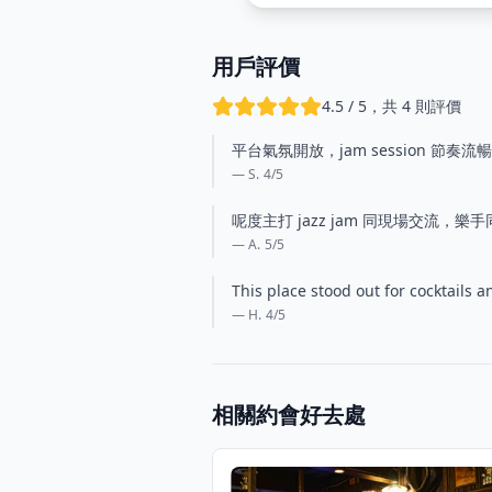
用戶評價
4.5 / 5，共 4 則評價
平台氣氛開放，jam session 
— S.
4
/5
呢度主打 jazz jam 同現場交流，
— A.
5
/5
This place stood out for cocktails
— H.
4
/5
相關約會好去處