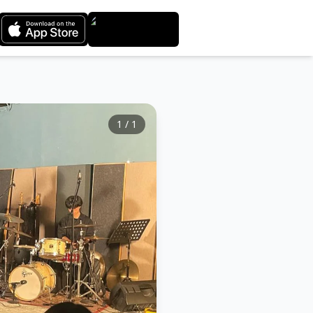
1
/
1