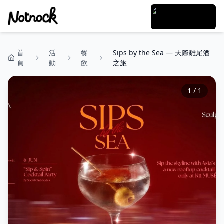
首
活
餐
Sips by the Sea — 天際雞尾酒
頁
動
飲
之旅
1
/
1