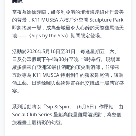
關於
當夜幕徐徐降臨，維多利亞港的璀璨海岸線化作最美
的背景，K11 MUSEA 六樓戶外空間 Sculpture Park
即將搖身一變，成為全城最令人心醉的天際雞尾酒天
地——《Sips by the Sea》期間限定登場。
活動於2026年5月16日至31日，每逢星期五、六、
日及公眾假期下午4時30分至晚上9時舉行。現場匯
聚多個來自亞洲50最佳酒吧的頂尖調酒師，並帶來
五款專為 K11 MUSEA 特別創作的獨家雞尾酒，讓調
酒工藝、日落餘暉與藝術裝置在此交織成一場感官盛
宴。
系列活動將以「Sip & Spin」（6月6日）作壓軸，由
Social Club Series 呈獻高能量雞尾酒派對，為整個
旅程畫上最精彩的句號。