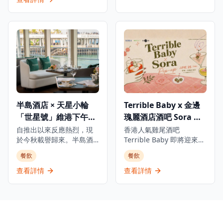
戰，以隊伍形式進行，將
*12歲以下兒童謝絕入場。
洲際酒店舉行,用上酒店四
交流。 活動每天呈現不同
乒乓球投進敵隊的杯中；
層作展覽,呈獻1,500款各具
主題： 第一天為香港最大
另一款Titanic遊戲，玩家
特色的威士忌,以及逾65場
規模的戶外咖啡音樂派
輪流將啤酒倒入漂浮的烈
由各威士忌品牌大使及專
對，融合DJ表演與咖啡文
酒杯中，考驗技巧與運
家主持的大師課程。 尊貴
化。 第二天配合兒童節，
氣，勝出者可贏得花樣年
嘉賓包括 Whiskyfun.com
舉辦親子足球比賽等家庭
華啤酒通行証一張。當晚
創辦人 Mr Serge
友好活動。 第三天邀請參
更有音樂人現場打碟，以
Valentin、Elixir Distillers
加者在草地上體驗日出及
節拍強勁的音樂貫穿全
董事總經理 Mr Sukhinder
日落瑜伽，尋找身心平
場，帶動熾熱氣氛，讓每
Singh,以及 Gordon &
衡。 第四天歡迎毛孩參
半島酒店 × 天星小輪
Terrible Baby x 金邊
位賓客在啤酒、美食與音
MacPhail／Benromach
與，舉辦寵物挑戰賽及促
浪中，盡情享受難忘一
全球銷售總監 Mr Richard
「世星號」維港下午茶
瑰麗酒店酒吧 Sora 限
進人寵互動的活動。 活動
夜。
Urquhart,並雲集多位於全
以「一杯連繫世界」為理
及黃昏雞尾酒遊船河
定快閃酒吧
自推出以來反應熱烈，現
香港人氣雞尾酒吧
球威士忌界極具影響力的
念，將咖啡文化延伸至不
於今秋載譽歸來。半島酒
Terrible Baby 即將迎來一
人仕。 活動讓對威士忌有
同社群和生活方式。 票價
店與天星小輪「世星號」
場萬眾期待的限定快閃！6
不同程度認識的愛好者聚
餐飲
餐飲
選擇：全日通行證（港幣
再度揚帆，帶來一系列精
月25日晚上7時，Terrible
首一堂,與世界頂尖威士忌
220元）或單次入場票（港
緻的維港海上體驗。 下午
Baby 將攜手金邊瑰麗酒店
查看詳情
查看詳情
專家及品牌大使彼此交流,
幣60元） 門票於2026年3
茶之旅讓客人於「世星
（Rosewood Phnom
擴闊對威士忌的視野,一同
月18日上午10時開始發售
號」上遨遊壯麗維港，航
Penh）旗下傳奇天空酒吧
品鑒並分享限量版威士忌
線途經尖沙咀、西九龍、
Sora，於逸東酒店4樓舉行
的心得。從享譽國際的品
維港兩岸及昂船洲大橋，
一夜限定的客席快閃活
牌、珍稀獨立裝瓶商,到與
一邊享用由酒店廚藝團隊
動。 Sora 之名源自日文