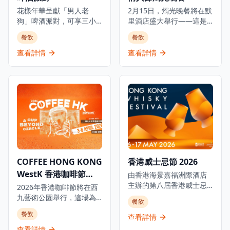
花樣年華呈獻「男人老
2月15日，燭光晚餐將在默
狗」啤酒派對，可享三小
里酒店盛大舉行——這是
時任飲四款啤酒和任食佐
一場浪漫的情人節體驗，
餐飲
餐飲
酒小食，加上DJ打碟、啤
燭光搖曳，現場表演精彩
酒遊戲炒熱氣氛，音樂、
紛呈，更有精緻晚餐在私
查看詳情
查看詳情
啤酒配上美食，讓您與好
密溫馨的氛圍中完美融
友舉杯暢聚！ 派對提供四
合。 當晚，酒店將推出專
款啤酒，包括口感清爽的
為此情人節特別設計的全
慕尼黑啤酒Löwenbräu、
新菜單，與默里酒店永恆
經典啤酒Budweiser，以
的優雅氣質相得益彰。 這
及本地精釀啤酒品牌鬼佬
場浪漫之夜專為摯友、情
的兩款手工啤酒——帶有
侶以及所有熱愛浪漫時
咖啡與可可風味的鬼佬
刻、渴望與心愛之人共享
Stout及散發水果香氣和花
晚餐的人們而設。 放慢腳
香的鬼佬IPA。另有三款佐
步。 讓音樂響起。 沉浸於
COFFEE HONG KONG
香港威士忌節 2026
酒小食，包括洋蔥圈配燒
當下。情人節燭光晚餐將
WestK 香港咖啡節
烤醬、波浪薯條，以及熱
在戶外（有遮擋的屋頂
由香港海景嘉福洲際酒店
狗DIY專區，讓大家隨心配
下）舉行。 🪉 音樂家：
主辦的第八屆香港威士忌
2026
2026年香港咖啡節將在西
搭自己喜愛的醬料與配
The Euphonious（三重
節即將隆重舉行,這是城中
九藝術公園舉行，這場為
餐飲
料，創造獨一無二的專屬
奏） 豎琴演奏家：Jadie
最大型的威士忌節及威士
期四天的盛會展示本地咖
餐飲
熱狗！ 派對更設有多項派
Cheuk 小提琴手：賴賴路
忌培育活動。 活動將於5月
查看詳情
啡文化精髓，同時歡迎國
對遊戲，包括啤酒乒乓大
易 大提琴手：李麗貝卡
16至17日假香港海景嘉福
際咖啡品牌和咖啡師參與
查看詳情