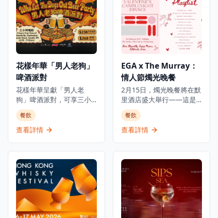
花樣年華「男人老狗」
EGA x The Murray：
啤酒派對
情人節燭光晚餐
花樣年華呈獻「男人老
2月15日，燭光晚餐將在默
狗」啤酒派對，可享三小
里酒店盛大舉行——這是
時任飲四款啤酒和任食佐
一場浪漫的情人節體驗，
餐飲
餐飲
酒小食，加上DJ打碟、啤
燭光搖曳，現場表演精彩
酒遊戲炒熱氣氛，音樂、
紛呈，更有精緻晚餐在私
查看詳情
查看詳情
啤酒配上美食，讓您與好
密溫馨的氛圍中完美融
友舉杯暢聚！ 派對提供四
合。 當晚，酒店將推出專
款啤酒，包括口感清爽的
為此情人節特別設計的全
慕尼黑啤酒Löwenbräu、
新菜單，與默里酒店永恆
經典啤酒Budweiser，以
的優雅氣質相得益彰。 這
及本地精釀啤酒品牌鬼佬
場浪漫之夜專為摯友、情
的兩款手工啤酒——帶有
侶以及所有熱愛浪漫時
咖啡與可可風味的鬼佬
刻、渴望與心愛之人共享
Stout及散發水果香氣和花
晚餐的人們而設。 放慢腳