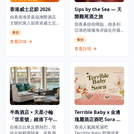
香的鬼佬IPA。另有三款佐
步。 讓音樂響起。 沉浸於
香港威士忌節 2026
Sips by the Sea — 天
酒小食，包括洋蔥圈配燒
當下。情人節燭光晚餐將
際雞尾酒之旅
烤醬、波浪薯條，以及熱
由香港海景嘉福洲際酒店
在戶外（有遮擋的屋頂
狗DIY專區，讓大家隨心配
主辦的第八屆香港威士忌
下）舉行。 🪉 音樂家：
當夜幕徐徐降臨，維多利
搭自己喜愛的醬料與配
節即將隆重舉行,這是城中
The Euphonious（三重
亞港的璀璨海岸線化作最
餐飲
料，創造獨一無二的專屬
最大型的威士忌節及威士
奏） 豎琴演奏家：Jadie
美的背景，K11 MUSEA 六
餐飲
熱狗！ 派對更設有多項派
忌培育活動。 活動將於5月
Cheuk 小提琴手：賴賴路
查看詳情
樓戶外空間 Sculpture
對遊戲，包括啤酒乒乓大
16至17日假香港海景嘉福
易 大提琴手：李麗貝卡
Park 即將搖身一變，成為
查看詳情
戰，以隊伍形式進行，將
洲際酒店舉行,用上酒店四
*12歲以下兒童謝絕入場。
全城最令人心醉的天際雞
乒乓球投進敵隊的杯中；
層作展覽,呈獻1,500款各具
尾酒天地——《Sips by
另一款Titanic遊戲，玩家
特色的威士忌,以及逾65場
the Sea》期間限定登場。
輪流將啤酒倒入漂浮的烈
由各威士忌品牌大使及專
活動於2026年5月16日至
酒杯中，考驗技巧與運
家主持的大師課程。 尊貴
31日，每逢星期五、六、
氣，勝出者可贏得花樣年
嘉賓包括 Whiskyfun.com
日及公眾假期下午4時30分
華啤酒通行証一張。當晚
創辦人 Mr Serge
至晚上9時舉行。現場匯聚
更有音樂人現場打碟，以
Valentin、Elixir Distillers
多個來自亞洲50最佳酒吧
節拍強勁的音樂貫穿全
董事總經理 Mr Sukhinder
的頂尖調酒師，並帶來五
場，帶動熾熱氣氛，讓每
Singh,以及 Gordon &
款專為 K11 MUSEA 特別
半島酒店 × 天星小輪
Terrible Baby x 金邊
位賓客在啤酒、美食與音
MacPhail／Benromach
創作的獨家雞尾酒，讓調
浪中，盡情享受難忘一
全球銷售總監 Mr Richard
「世星號」維港下午茶
瑰麗酒店酒吧 Sora 限
酒工藝、日落餘暉與藝術
夜。
Urquhart,並雲集多位於全
裝置在此交織成一場感官
及黃昏雞尾酒遊船河
定快閃酒吧
自推出以來反應熱烈，現
香港人氣雞尾酒吧
球威士忌界極具影響力的
盛宴。 系列活動將以「Sip
於今秋載譽歸來。半島酒
Terrible Baby 即將迎來一