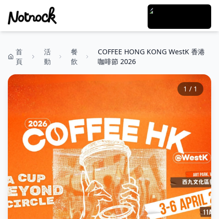
首
活
餐
COFFEE HONG KONG WestK 香港
頁
動
飲
咖啡節 2026
1
/
1