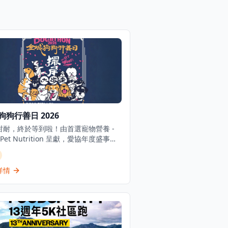
狗狗行善日 2026
咁耐，終於等到啦！由首選寵物營養 -
's Pet Nutrition 呈獻，愛協年度盛事
城狗狗行善日 2026」今年載譽回歸香港
尼樂園度假區，規模更大，氣氛更熱
繼續為毛孩寫一個幸福童話！絕對唔可
詳情
過香港最受歡迎嘅寵物友善慈善活動！
哋仲邀請咗 Coffee 林芊妤 同 Shiga
雅成為活動大使，一齊參加步行，推廣
福利！