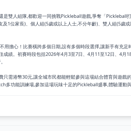
雙人組隊,都歡迎一同挑戰Pickleball遊戲,爭奪「Pickleb
友及1位家長)、個人組(5歲或以上人士,不分年齡)、雙人組(5歲或
？完全不用擔心！比賽橫跨多個日期,設有多個時段選擇,讓新手有充足時間到
成績。初賽時段包括2026年4月3至7日、4月11至12日、4月18
行。
費只需港幣30元,讓全城市民都能輕鬆參與這場結合體育與遊戲
k & Match多功能訓練場,參加這場玩味十足的Pickleball盛事,