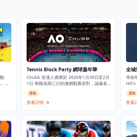
Tennis Block Party 網球嘉年華
全城
動
Chubb 安達人壽將於 2026年1月30日至2月
等咗
AL」即
1日 舉辦為期三日的澳網觀賽派對，誠邀各
Hill
2公里
位網球迷走進太古坊糖廠街戶外觀賽派對，
「全
運動
運動
有的運
一同體驗澳網的熾熱氣氛！現場設有大螢幕
迪士
直播澳網精彩賽事、美食攤位，更有網球主
鬧，
查看詳情
查看
線。
題互動遊戲等豐富體驗！一連三日，約同親
以錯
，將獲
朋好友享受精彩週末，盡情投入每場扣人心
今年我
弦的比賽！作為澳洲網球公開賽官方人壽保
連詩
險合作夥伴，Chubb 安達人壽一直致力為客
動物
戶提供卓越保障，並將傳承理念延伸至體壇