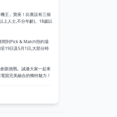
all打機王」寶座！比賽設有三個
以上人士,不分年齡)。18歲以
Pick & Match預約場
至19日及5月1日,大部分時
的創新挑戰。誠邀大家一起來
體驗運動與電競完美融合的獨特魅力！