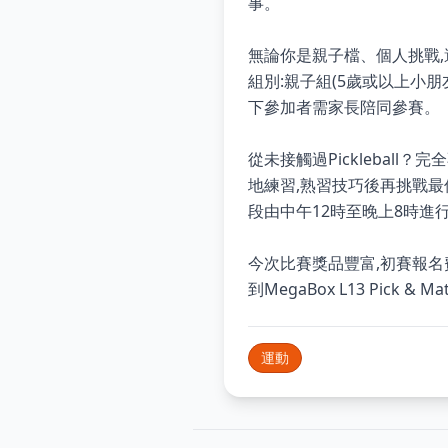
事。
無論你是親子檔、個人挑戰,還是
組別:親子組(5歲或以上小朋
下參加者需家長陪同參賽。
從未接觸過Pickleball
地練習,熟習技巧後再挑戰最佳
段由中午12時至晚上8時進
今次比賽獎品豐富,初賽報名
到MegaBox L13 Pic
運動