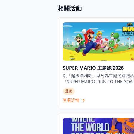
相關活動
SUPER MARIO 主題跑 2026
以「超級瑪利歐」系列為主題的路跑活
「SUPER MARIO: RUN TO THE GO
將於香港舉辦。活動分別設有4公里、
運動
及1公里賽道，務求為大眾帶來前所未
動與娛樂體驗。 「超級瑪利歐」系列的裝飾
查看詳情
與拍照區將會設置於活動會場與路跑路
公眾報名開始頭4天成功報名的參加者
得特別優惠。