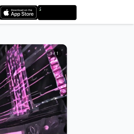
1
/
1