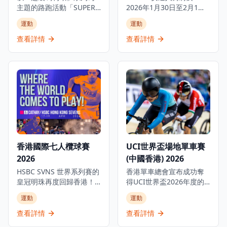
主題的路跑活動「SUPER
2026年1月30日至2月1日
MARIO: RUN TO THE
舉辦為期三日的澳網觀賽
運動
運動
GOAL」即將於香港舉辦。
派對，誠邀各位網球迷走
活動分別設有4公里、2公
進太古坊糖廠街戶外觀賽
查看詳情
查看詳情
里及1公里賽道，務求為大
派對，一同體驗澳網的熾
眾帶來前所未有的運動與
熱氣氛！現場設有大螢幕
娛樂體驗。 「超級瑪利
直播澳網精彩賽事、美食
歐」系列的裝飾與拍照區
攤位，更有網球主題互動
將會設置於活動會場與路
遊戲等豐富體驗！一連三
跑路線。 公眾報名開始頭4
日，約同親朋好友享受精
天成功報名的參加者，將
彩週末，盡情投入每場扣
獲得特別優惠。
人心弦的比賽！作為澳洲
網球公開賽官方人壽保險
合作夥伴，Chubb 安達人
香港國際七人欖球賽
UCI世界盃場地單車賽
壽一直致力為客戶提供卓
2026
(中國香港) 2026
越保障，並將傳承理念延
伸至體壇發展。活動亮
HSBC SVNS 世界系列賽的
香港單車總會宣布成功奪
點：賽事直播區：超大型
皇冠明珠再度回歸香港！
得UCI世界盃2026年度的
戶外LED螢幕即場轉播澳網
2026年4月17至19日，全
主辦權，賽事將於2026年4
運動
運動
精彩賽事；嘉年華樂趣：
新啟德體育園將舉辦三天
月17至19日在將軍澳香港
網球主題遊戲、面部彩
激烈賽事，共40支隊伍角
單車館舉行。 2026年UCI
查看詳情
查看詳情
繪、夾公仔機等親子互動
逐世界冠軍。今屆賽事適
世界盃場地單車賽（中國