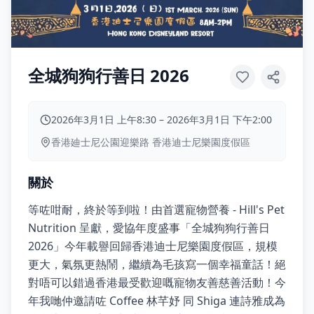
全城狗狗行善日 2026
2026年3月1日 上午8:30
–
2026年3月1日 下午2:00
香港廸士尼公園迎樂路 香港迪士尼樂園度假區
關於
等咗咁耐，終於等到啦！由首選寵物營養 - Hill's Pet
Nutrition 呈獻，愛協年度盛事「全城狗狗行善日
2026」今年載譽回歸香港迪士尼樂園度假區，規模
更大，氣氛更熱鬧，繼續為毛孩寫一個幸福童話！絕
對唔可以錯過香港最受歡迎嘅寵物友善慈善活動！今
年我哋仲邀請咗 Coffee 林芊妤 同 Shiga 連詩雅成為