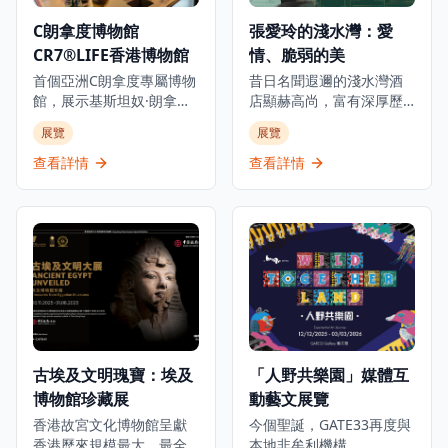
C朗拿度博物館
張愛玲的淺水灣：愛
CR7®LIFE香港博物館
情、脆弱的美
首個亞洲C朗拿度專屬博物
昔日名聞遐邇的淺水灣酒
館，展示基斯坦奴·朗拿度
店顯赫高尚，富有深厚歷
的人生旅程、職業生涯和
史底蘊，是世界各地名人
展覽
展覽
生活，透過獨家視角呈現
雅士匯聚之地。今年正值
從未公開的故事，是足球
張愛玲逝世三十週年之
查看詳情
查看詳情
迷和體育愛好者必訪的景
際，淺水灣影灣園隆重呈
點。這個獨特體驗讓參觀
獻「張愛玲的淺水灣：愛
者深入了解這位足球傳奇
情、脆弱的美」展覽，探
巨星的世界，展出個人珍
索這位文學巨匠與淺水灣
藏品、互動展示和沉浸式
酒店這座地標的深厚聯
展覽，包括他的獎盃、球
繫。展覽將於2025年10月
衣、簽名物品等珍貴收
1日至2026年3月1日舉
藏。博物館位於K11
行，邀請觀眾穿梭淺水灣
MUSEA，不僅展示C朗拿
酒店的歷史與張愛玲的文
度的職業成就，更深入探
學光芒，了解酒店如何成
古埃及文明瑰寶：埃及
「人野共樂園」媒體互
索他的個人生活和成長歷
為這位中國文壇傳奇的靈
博物館珍藏展
動藝文展覽
程，讓參觀者全面了解這
感來源，在時代流轉中如
位足球巨星的傳奇故事。
何啟發她的創作。是次展
香港故宮文化博物館呈獻
今個聖誕，GATE33再度與
無論是足球迷、體育愛好
覽將展出多件珍貴藏品，
香港歷來規模最大、最全
本地非牟利機構