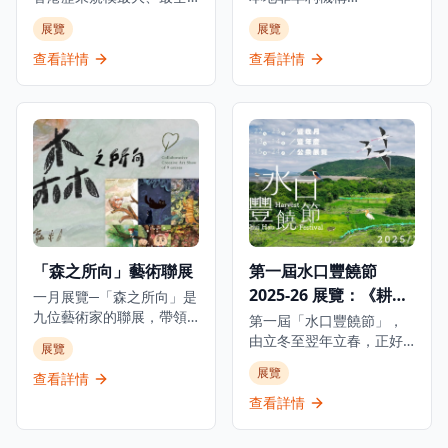
者還是想要了解足球文化
包括1941年的酒店菜單、
面及展期最長的古埃及珍
ALAN（ARTISTS who
展覽
展覽
的遊客，都能在這個博物
歷史照片及從未曝光的資
寶展覽。這個里程碑式的
LOVE ANIMALS &
館中找到屬於自己的樂
料，見證淺水灣酒店的輝
展覽與埃及最高文物委員
NATURE）攜手呈獻極具意
查看詳情
查看詳情
趣，感受足球運動的魅力
煌歷史。除此之外，展覽
會合作，展出來自七間主
義的物種共融藝文項目，
和C朗拿度的傳奇人生。
中更特別展出由香港都會
要埃及博物館及塞加拉考
透過充滿玩味的互動作
大學慷慨借出之張愛玲手
古遺址的250件珍貴文物。
品，化身動物視角，親身
稿和信件複製品，讓觀眾
展覽透過四個主題部分追
經歷牠們在都市中的挑
可以一暏張愛玲的內心世
溯古埃及文明5000年的發
戰。 由香港、日本及意大
界，了解淺水灣酒店如何
展：「法老的國度」、
利的藝術家共同創作，以
滋養她去探索渴望、追逐
「圖坦卡門的世界」、
「都市叢林」為背景的奇
必朽世界的美麗剎那。
「塞加拉的秘密」及「古
幻動物派對。展覽打造七
埃及與世界」。重點展品
大互動展區，帶領觀眾從
包括阿肯那頓和圖坦卡門
都市動物的視角出發，親
「森之所向」藝術聯展
第一屆水口豐饒節
的巨型雕像、黃金飾物、
身體驗其困境。 包括日本
2025-26 展覽：《耕作
大型棺槨、動物木乃伊及
一月展覽─「森之所向」是
神奈川設計團隊Sino Inc.
最新考古發現。所有文物
九位藝術家的聯展，帶領
的《我的尾巴生成器》、
生態 水源長流》
第一屆「水口豐饒節」，
均首次在香港展出，其中
觀眾進入純粹的創作世
意大利米蘭創作團隊
由立冬至翌年立春，正好
展覽
許多更是首次在埃及以外
界，發掘真誠的藝術家之
Carnovsky的《RGB地
跨越整個冬季。香港觀鳥
展覽
地區展出。
旅。展覽名稱源自一篇文
景》，以及香港產品設計
查看詳情
會透過一系列活動向公眾
字，啟發藝術家對「心之
師兼藝術家Alize Lam的
分享過去四年在水口濕地
查看詳情
所向」的體悟。 今次聯展
《城市的共存與平衡》等
「復耕米田」和「生態保
的藝術家選擇「森」作為
互動裝置。 免費入場，週
育」方面的點滴。是次公