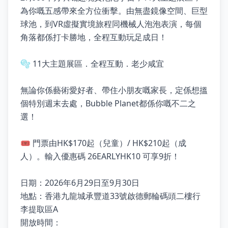
為你嘅五感帶來全方位衝擊。由無盡鏡像空間、巨型
球池，到VR虛擬實境旅程同機械人泡泡表演，每個
角落都係打卡勝地，全程互動玩足成日！
🫧 11大主題展區．全程互動．老少咸宜
無論你係藝術愛好者、帶住小朋友嘅家長，定係想搵
個特別週末去處，Bubble Planet都係你嘅不二之
選！
🎟️ 門票由HK$170起（兒童）/ HK$210起（成
人）。輸入優惠碼 26EARLYHK10 可享9折！
日期：2026年6月29日至9月30日
地點：香港九龍城承豐道33號啟德郵輪碼頭二樓行
李提取區A
開放時間：