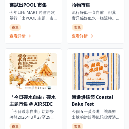
吓大運、逛吓年宵、食吓
嘗試出POOL 市集
拾物市集
工作坊、「一日茶師」工
好嘢，吹住海風感受新春
作體驗、「新星茶莊：普
今年LIFE MART 將會再次
熱鬧氣氛。齊齊迎新春，
流行好似一直向前，但其
洱和諧之美」品鑑茶席、
舉行「出POOL 主題」市
過個開心又豐盛嘅肥年！
實只係好似水一樣流轉。
宋式點茶體驗工作坊、
集活動，是體驗創意市集
今個三月過嚟朗豪坊，總
市集
市集
「香中別有韻」福建工夫
文化和支持本地設計師的
會有一種聲音⸝⸝一種氣
茶主題茶會等。讓世界看
理想活動。市集將會分開
味⸝⸝一種觸感令你拾回對
查看詳情
查看詳情
見香港不僅是茶葉貿易的
三個場次、三個階段舉
復古嘅熱愛。穿梭 L9–L12
中轉站，更是一座「一進
辦，為市民提供豐富多彩
長廊，搜羅精選二手珍
多出」的文化交流之地，
的購物和娛樂體驗。日期
品、手作好物同充滿回憶
將傳統與現代、東方與西
及地點分別是: 2月6-8日
嘅懷舊物件。無論你係資
方完美融合。市集免費入
(AIRSIDE)、3月14-15日及
深收藏家定係初次探索，
場，工作坊另行收費。
5月1-3日(南豐紗廠)。市集
呢個週末市集都係你放慢
匯聚了多位本地設計師和
腳步、重拾舊日情懷嘅好
創意工作者的精彩作品，
去處。
包括手作飾品、文創產
品、特色服飾等，每一件
「今日碳水自由」碳水
海邊烘焙節 Coastal
都展現了創意和獨特性。
主題市集 @ AIRSIDE
Bake Fest
市集不僅是一個購物場
所，更是一個展現香港創
「今日碳水自由」烘焙祭
今個五一黃金週，讓新鮮
意文化的平台，讓市民可
將於2026年3月27至29日
出爐的烘焙香氣陪你度過
以深入了解本地設計師的
於AIRSIDE接力登場，雲集
悠閒假期！黃金海岸商場
市集
市集
創作理念和作品。無論是
超過40個本地人氣烘焙品
將一連三日舉辦「海邊烘