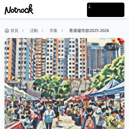
首頁
活動
市集
香港墟市節2025-2026
1
/
1