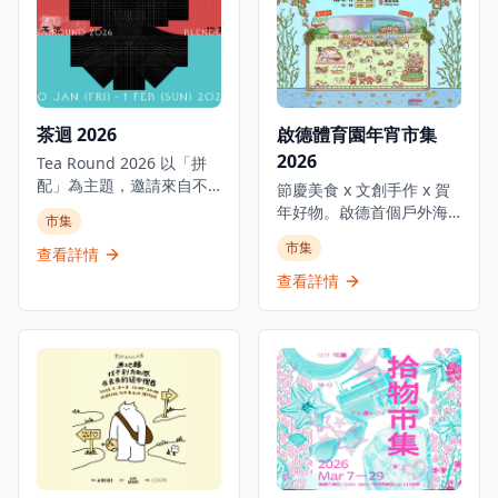
茶迴 2026
啟德體育園年宵市集
2026
Tea Round 2026 以「拼
配」為主題，邀請來自不
節慶美食 x 文創手作 x 賀
同地區、世代與理念的茶
年好物。啟德首個戶外海
市集
藝師、愛好者齊聚一堂，
濱年宵市集嚟喇！一邊望
市集
共同拼配出香港茶文化的
查看詳情
住超靚海景，一邊辦年
嶄新面貌。人與人之間的
貨，感受個獨特既賀年氣
查看詳情
交流，如同一杯熱騰騰的
氛。現場有好多精選特色
茶，注入溫暖的人情味，
攤位：應節年花、手寫揮
引發奇妙的化學反應。我
春、新派賀年禮品、美
們不僅呈獻傳統茶行拼配
酒、小食甜點等，想買乜
的味道，更會融入風靡全
年貨基本上都搵到；另外
球的抹茶，了解當中的前
仲有地道熟食檔，熱辣辣
世今生，以及經典港式奶
賀年美食等你嚟開餐。約
茶與花果茶，展現茶文化
埋屋企人、朋友，甚至帶
的多樣風貌。活動包括
埋毛孩一齊嚟啟德海濱行
「一日奶茶拼藝師」體驗