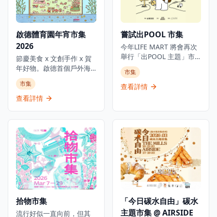
的特色攤檔、互動攤位、
世今生，以及經典港式奶
表演等，為市民提供豐富
茶與花果茶，展現茶文化
多彩的購物和娛樂體驗。
的多樣風貌。活動包括
啟德體育園年宵市集
嘗試出POOL 市集
墟市不僅是一個購物場
「一日奶茶拼藝師」體驗
2026
所，更是一個展現香港社
工作坊、「一日茶師」工
今年LIFE MART 將會再次
區活力和文化多樣性的平
作體驗、「新星茶莊：普
舉行「出POOL 主題」市
節慶美食 x 文創手作 x 賀
台，讓市民可以深入了解
洱和諧之美」品鑑茶席、
集活動，是體驗創意市集
年好物。啟德首個戶外海
市集
各區的特色和文化。無論
宋式點茶體驗工作坊、
文化和支持本地設計師的
濱年宵市集嚟喇！一邊望
市集
是想要購買特色商品，還
「香中別有韻」福建工夫
理想活動。市集將會分開
查看詳情
住超靚海景，一邊辦年
是參與社區活動，香港墟
茶主題茶會等。讓世界看
三個場次、三個階段舉
貨，感受個獨特既賀年氣
查看詳情
市節都能提供難忘的體
見香港不僅是茶葉貿易的
辦，為市民提供豐富多彩
氛。現場有好多精選特色
驗，讓市民在支持基層經
中轉站，更是一座「一進
的購物和娛樂體驗。日期
攤位：應節年花、手寫揮
濟的同時，享受豐富的社
多出」的文化交流之地，
及地點分別是: 2月6-8日
春、新派賀年禮品、美
區文化活動。
將傳統與現代、東方與西
(AIRSIDE)、3月14-15日及
酒、小食甜點等，想買乜
方完美融合。市集免費入
5月1-3日(南豐紗廠)。市集
年貨基本上都搵到；另外
場，工作坊另行收費。
匯聚了多位本地設計師和
仲有地道熟食檔，熱辣辣
創意工作者的精彩作品，
賀年美食等你嚟開餐。約
包括手作飾品、文創產
埋屋企人、朋友，甚至帶
品、特色服飾等，每一件
埋毛孩一齊嚟啟德海濱行
都展現了創意和獨特性。
吓大運、逛吓年宵、食吓
拾物市集
「今日碳水自由」碳水
市集不僅是一個購物場
好嘢，吹住海風感受新春
所，更是一個展現香港創
主題市集 @ AIRSIDE
熱鬧氣氛。齊齊迎新春，
流行好似一直向前，但其