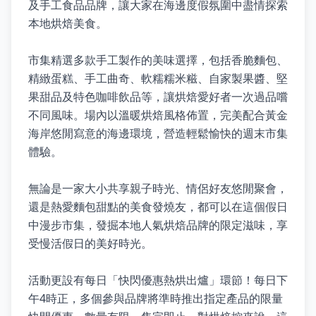
及手工食品品牌，讓大家在海邊度假氛圍中盡情探索
本地烘焙美食。
市集精選多款手工製作的美味選擇，包括香脆麵包、
精緻蛋糕、手工曲奇、軟糯糯米糍、自家製果醬、堅
果甜品及特色咖啡飲品等，讓烘焙愛好者一次過品嚐
不同風味。場內以溫暖烘焙風格佈置，完美配合黃金
海岸悠閒寫意的海邊環境，營造輕鬆愉快的週末市集
體驗。
無論是一家大小共享親子時光、情侶好友悠閒聚會，
還是熱愛麵包甜點的美食發燒友，都可以在這個假日
中漫步市集，發掘本地人氣烘焙品牌的限定滋味，享
受慢活假日的美好時光。
活動更設有每日「快閃優惠熱烘出爐」環節！每日下
午4時正，多個參與品牌將準時推出指定產品的限量