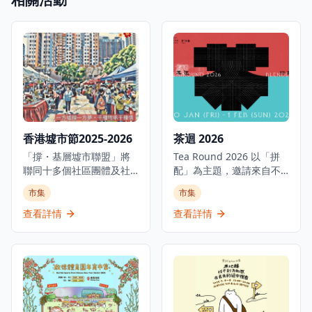
香港墟市節2025-2026
茶迴 2026
「撐・基層墟市聯盟」將
Tea Round 2026 以「拼
聯同十多個社區團體及社
配」為主題，邀請來自不
福機構舉辦大型社區墟市-
同地區、世代與理念的茶
市集
市集
《香港墟市節2025-
藝師、愛好者齊聚一堂，
2026》，這是首個由街坊
共同拼配出香港茶文化的
查看詳情
查看詳情
檔主共同籌辦的大型社區
嶄新面貌。人與人之間的
墟市，是體驗香港社區文
交流，如同一杯熱騰騰的
化和支持基層經濟的理想
茶，注入溫暖的人情味，
活動。透過是次墟市活動
引發奇妙的化學反應。我
結集來自18區各社區的團
們不僅呈獻傳統茶行拼配
體機構及墟市檔主，屆時
的味道，更會融入風靡全
有超過60個來自18區不同
球的抹茶，了解當中的前