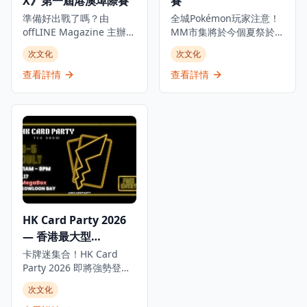
X》第一屆港澳埠際賽
賽
史詩對決即將展開！
時5分鐘或3局，完結後請
重新排隊輪候。 2. 自由對
準備好出戰了嗎？由
全城Pokémon玩家注意！
戰以互相切磋為樂，友誼
offLINE Magazine 主辦，
MM市集將於今個夏祭於
第一，比賽第二。 3. 場內
香港總代理萬信有限公司
AIRSIDE展開Pokémon卡
次文化
次文化
提供嘅陀螺盤只限對戰區
及澳門動漫玩協協辦的
牌競技大賽，準備迎接一
內使用，請勿擅自取走。
《爆旋陀螺X》第一屆港澳
場最強嘅腦力與卡牌對
查看詳情
查看詳情
4. 請小心保管個人財物，
埠際賽，將於 2026 年 6
決！ 記得帶埋最鍾意嘅卡
離開時記得清理個人物品
月 19 至 21 日在啟德雙子
過嚟參戰，現場將匯聚各
及垃圾。 5. 歡迎自攜陀螺
匯 2 期「三道 SNDO」7
路高手，展開連場精彩交
盤。 日期：2026年5月29
樓及 8 樓盛大舉行！ 是次
鋒。贏家將有機會贏取極
日至6月12日，每日上午10
賽事為香港與澳門之間首
之豐富嘅精彩獎品！ 無論
時至晚上10時 地點：九龍
個跨境陀螺對決，設多個
你係資深競技玩家定係卡
新蒲崗太子道東638號
組別，涵蓋青少年組、公
牌愛好者，呢個夏天就係
Mikiki 地下中庭 B區
開組、最強女陀螺手盃及
你展示實力嘅最佳舞台，
情侶盃，無論你是實力派
千祈唔好錯過！ 📅 日期：
選手還是熱情粉絲，都不
2026年6月27日（星期
HK Card Party 2026
容錯過這場終極爆旋盛
六）上午11:30 – 晚上
— 香港最大型
事！ 🏆 比賽組別： - 6 至
10:30 📍 香港九龍啟德協
12 歲組別 — 初賽時間：
調道2號 AIRSIDE 3樓 🎟️
Pokémon TCG 卡展
卡牌迷集合！HK Card
中午 12 時 45 分（6 月 19
報名費：HK$100 🗓️ 網上
Party 2026 即將強勢登陸
日） - 6 歲以上公開組別
報名開始：2026年5月12
九龍灣 MegaBox 17樓，
次文化
— 初賽時間：下午 3 時
日 上午10:00
一連三日帶你盡情交流、
（6 月 19 日） - 最強女陀