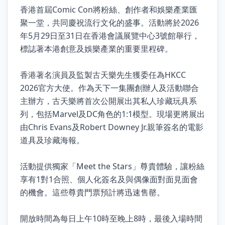
香港首屆Comic Con將粉絲、創作者和娛樂產業匯
聚一堂，共同慶祝流行文化的盛事。活動將於2026
年5月29日至31日在香港會議展覽中心3號館舉行，
標誌著本港創意及娛樂產業的重要里程碑。
香港著名演員及監製古天樂先生獲委任為HKCC
2026官方大使。作為天下一集團創辦人及活動聯合
主辦方，古天樂將首次公開展出其私人珍藏玩具系
列，包括Marvel及DC角色的1:1模型。現場更將展出
由Chris Evans及Robert Downey Jr.親筆簽名的電影
道具及珍藏海報。
活動提供獨家「Meet the Stars」尊貴體驗，讓粉絲
享有1對1合照、個人化簽名及與偶像面對面見面會
的機會。這些尊貴門票預計將迅速售罄。
開放時間為每日上午10時至晚上8時，最後入場時間