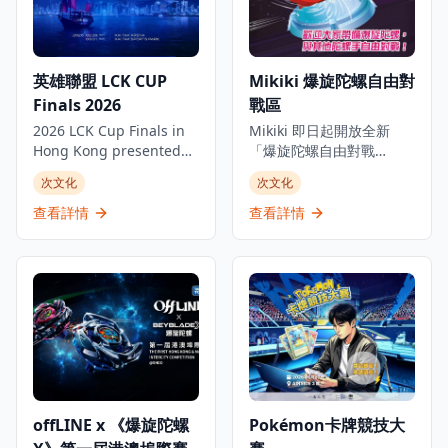
英雄聯盟 LCK CUP
Mikiki 爆旋陀螺自由對
Finals 2026
戰區
2026 LCK Cup Finals in
Mikiki 即日起開放全新
Hong Kong presented
「爆旋陀螺自由對戰
By CGA。決賽將首次離開
區」，廣邀全城陀螺手齊
次文化
次文化
韓國，首次在香港舉行。
聚切磋！無論你主打攻擊
賽事將於 2026 年 2 月 28
型、持久型定防禦型，呢
查看詳情
查看詳情
日至 3 月 1 日在啟德體藝
度都係你展示實力嘅最佳
館舉行。每個比賽日將上
舞台。 場內設有 X-Dash
演一場 Bo5（五局三勝）
極限衝刺舞台，讓玩家盡
的高強度對決，直接決定
情體驗「X衝刺」同「爆
可晉身世界級國際賽事
裂」嘅極致快感。帶齊最
First Stand
強陀螺裝備，Tag埋身邊嗰
Tournament（英雄聯盟全
位「陀螺發燒友」，一齊
球先鋒賽）的參賽資格，
嚟大顯身手！場內更歡迎
意味香港站不僅是冠軍之
自攜對戰盤，與各路陀螺
爭，更成為通往世界舞台
迷互相切磋。 自由對戰溫
offLINE x 《爆旋陀螺
Pokémon卡牌競技大
的關鍵一站。不容錯過的
馨小提示： 1. 每場對戰限