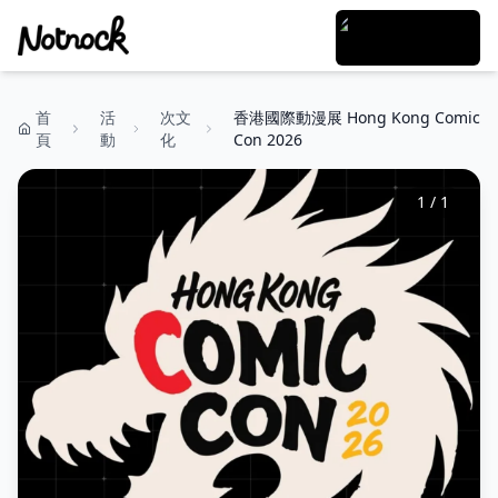
首
活
次文
香港國際動漫展 Hong Kong Comic
頁
動
化
Con 2026
1
/
1