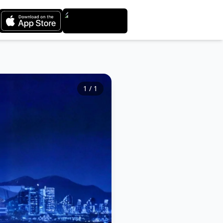
1
/
1