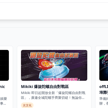
ic
Mikiki 爆旋陀螺自由對戰區
off
埠際
Mikiki 即日起開放全新「爆旋陀螺自由對戰
區」，廣邀全城陀螺手齊聚切磋！無論你主
和娛樂
準備好
打攻擊型、持久型定防禦型，呢度都係你展
事。
辦，
次文化
示實力嘅最佳舞台。 場內設有 X-Dash 極限