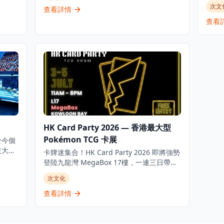
港會議
協協
次文
衝刺舞台，讓玩家盡情體驗「X衝刺」同「爆
查看詳情
及娛樂
將於 
裂」嘅極致快感。帶齊最強陀螺裝備，Tag
2 期
查看
埋身邊嗰位「陀螺發燒友」，一齊嚟大顯身
使。作
是次
手！場內更歡迎自攜對戰盤，與各路陀螺迷
，古
決，
互相切磋。 自由對戰溫馨小提示： 1. 每場
列，
最強
對戰限時5分鐘或3局，完結後請重新排隊輪
場更將
選手
候。 2. 自由對戰以互相切磋為樂，友誼第
Jr.親
旋盛事！ 🏆 比賽組別： - 6
一，比賽第二。 3. 場內提供嘅陀螺盤只限對
初賽時
戰區內使用，請勿擅自取走。 4. 請小心保管
粉絲享
6 歲
個人財物，離開時記得清理個人物品及垃
對面見
（6 
圾。 5. 歡迎自攜陀螺盤。 日期：2026年5月
售
（G3 甜蜜二
29日至6月12日，每日上午10時至晚上10時
19 
HK Card Party 2026 — 香港最大型
地點：九龍新蒲崗太子道東638號 Mikiki 地
有多
12 
下中庭 B區
Pokémon TCG 卡展
成人
於今個
SND
以下）
技大
卡牌迷集合！HK Card Party 2026 即將強勢
一日小
決！
登陸九龍灣 MegaBox 17樓，一連三日帶你
人於4
匯聚
盡情交流、買賣同慶祝 Pokémon TCG 嘅魅
次文化
026
有機
力。 🃏 HK Card Party 係香港規模最大嘅
Pokémon 集換式卡牌博覽會，匯聚本地及各
查看詳情
係你
地收藏家、攤主同卡牌愛好者。無論你係追

緊頂級珍藏、PSA 評級卡，定係想入手新補
1:30
充包，呢度都係你嘅天堂。免費入場、展位