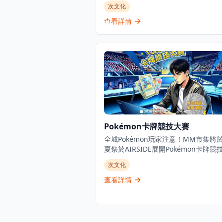
活動將於2026年5月29日至31日在香
次文化
展覽中心3號館舉行，標誌著本港創意
產業的重要里程碑。 香港著名演員及監製古
查看詳情
天樂先生獲委任為HKCC 2026官方大
為天下一集團創辦人及活動聯合主辦方
天樂將首次公開展出其私人珍藏玩具系
包括Marvel及DC角色的1:1模型。現
展出由Chris Evans及Robert Downey 
筆簽名的電影道具及珍藏海報。 活動提供獨
家「Meet the Stars」尊貴體驗，讓
有1對1合照、個人化簽名及與偶像面
面會的機會。這些尊貴門票預計將迅速
罄。 開放時間為每日上午10時至晚上8時，
Pokémon卡牌競技大賽
最後入場時間為晚上7時30分。門票設
個級別：三日尊享票港幣680元、三日
全城Pokémon玩家注意！MM市集將
票港幣380元、三日小童票（10歲或
夏祭於AIRSIDE展開Pokémon卡牌競
港幣200元、一日成人票港幣150元、
賽，準備迎接一場最強嘅腦力與卡牌對
次文化
童票港幣80元。匯豐Mastercard持卡
記得帶埋最鍾意嘅卡過嚟參戰，現場將
月8日至9日享有優先購票，公開發售於2
各路高手，展開連場精彩交鋒。贏家將
查看詳情
年4月10日開始。
會贏取極之豐富嘅精彩獎品！ 無論你係資深
競技玩家定係卡牌愛好者，呢個夏天就
展示實力嘅最佳舞台，千祈唔好錯過！ 
日期：2026年6月27日（星期六）上午1