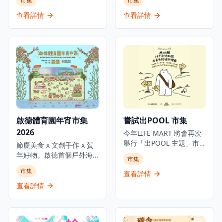
市集
市集
《香港墟市節2025-
藝師、愛好者齊聚一堂，
2026》，這是首個由街坊
共同拼配出香港茶文化的
查看詳情
查看詳情
檔主共同籌辦的大型社區
嶄新面貌。人與人之間的
墟市，是體驗香港社區文
交流，如同一杯熱騰騰的
化和支持基層經濟的理想
茶，注入溫暖的人情味，
活動。透過是次墟市活動
引發奇妙的化學反應。我
結集來自18區各社區的團
們不僅呈獻傳統茶行拼配
體機構及墟市檔主，屆時
的味道，更會融入風靡全
有超過60個來自18區不同
球的抹茶，了解當中的前
的特色攤檔、互動攤位、
世今生，以及經典港式奶
表演等，為市民提供豐富
茶與花果茶，展現茶文化
多彩的購物和娛樂體驗。
的多樣風貌。活動包括
啟德體育園年宵市集
嘗試出POOL 市集
墟市不僅是一個購物場
「一日奶茶拼藝師」體驗
2026
所，更是一個展現香港社
工作坊、「一日茶師」工
今年LIFE MART 將會再次
區活力和文化多樣性的平
作體驗、「新星茶莊：普
舉行「出POOL 主題」市
節慶美食 x 文創手作 x 賀
台，讓市民可以深入了解
洱和諧之美」品鑑茶席、
集活動，是體驗創意市集
年好物。啟德首個戶外海
市集
各區的特色和文化。無論
宋式點茶體驗工作坊、
文化和支持本地設計師的
濱年宵市集嚟喇！一邊望
市集
是想要購買特色商品，還
「香中別有韻」福建工夫
理想活動。市集將會分開
查看詳情
住超靚海景，一邊辦年
是參與社區活動，香港墟
茶主題茶會等。讓世界看
三個場次、三個階段舉
貨，感受個獨特既賀年氣
查看詳情
市節都能提供難忘的體
見香港不僅是茶葉貿易的
辦，為市民提供豐富多彩
氛。現場有好多精選特色
驗，讓市民在支持基層經
中轉站，更是一座「一進
的購物和娛樂體驗。日期
攤位：應節年花、手寫揮
濟的同時，享受豐富的社
多出」的文化交流之地，
及地點分別是: 2月6-8日
春、新派賀年禮品、美