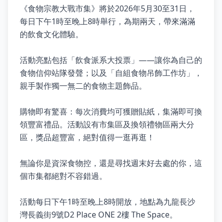
《食物宗教大戰市集》將於2026年5月30至31日，
每日下午1時至晚上8時舉行，為期兩天，帶來滿滿
的飲食文化體驗。
活動亮點包括「飲食派系大投票」——讓你為自己的
食物信仰站隊發聲；以及「自組食物吊飾工作坊」，
親手製作獨一無二的食物主題飾品。
購物即有驚喜：每次消費均可獲贈貼紙，集滿即可換
領豐富禮品。活動設有市集區及換領禮物區兩大分
區，獎品超豐富，絕對值得一逛再逛！
無論你是資深食物控，還是尋找週末好去處的你，這
個市集都絕對不容錯過。
活動每日下午1時至晚上8時開放，地點為九龍長沙
灣長義街9號D2 Place ONE 2樓 The Space。