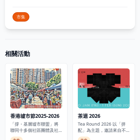
市集
相關活動
香港墟市節2025-2026
茶迴 2026
「撐・基層墟市聯盟」將
Tea Round 2026 以「拼
聯同十多個社區團體及社
配」為主題，邀請來自不
福機構舉辦大型社區墟市-
同地區、世代與理念的茶