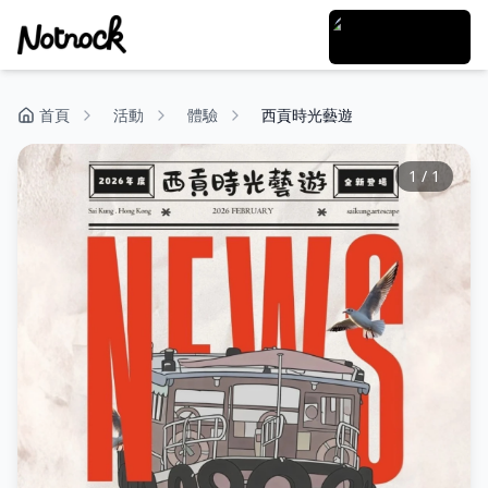
首頁
活動
體驗
西貢時光藝遊
1
/
1