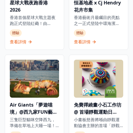
星球大戰夜跑香港
恒基地產 x Cj Hendry
醬園廠址面臨收地，今次
優惠並附贈免費啤酒。活
2026
花卉市集
或是最後機會親身踏足這
動設有著裝要求，歡迎愛
片承載香港飲食文化記憶
好音樂、藝術與城市天際
香港首個星球大戰主題夜
香港藝術月最矚目的亮點
的土地。是次「本土樂遊
線的你共同見證這場夢幻
跑正式登陸紅磡！由
之一正式登陸中環海濱
遊」導賞活動將帶領參加
週年慶典。
Knighthood Event 主辦，
——澳洲超寫實主義藝術
體驗
體驗
者參觀醬園生產線、了解
活動選址紅磡海濱花園，
家 Cj Hendry 的花卉市集
本地醬業歷史，並聆聽一
呼應全球「星戰日」的慶
首次踏足亞洲，由恒基兆
查看詳情
查看詳情
個家族如何跨越三代守護
典氛圍，邀請所有年齡的
業地產呈獻，作為集團成
這門手藝的故事。每位參
星戰迷化身絕地武士或西
立50周年慶典的核心文化
加者均可獲贈悅和醬園出
斯大君，踏上這條充滿銀
項目之一。 活動設於中環
品的精選醬料一份。 過往
河氣息的夜跑賽道。 參賽
海濱活動空間 AIA 康健
數屆導賞團均獲市民熱烈
者可選擇 2KM 個人組或
園，以溫室展館形式呈
支持，名額迅速額滿，吸
1KM Cosplay 組，後者歡
現，俯瞰維多利亞港。展
引大批有心人趁醬園結業
迎穿著完整星戰裝扮出
覽展出 Hendry 標誌性的
前親身感受這份珍貴的本
賽，光劍、頭盔、披風一
毛絨花卉雕塑，涵蓋26種
土飲食文化。
應俱全。501st 香港分隊將
花卉設計，包括菊花、水
現身與參賽者互動，黃埔
仙、向日葵、薊花及紫羅
Air Giants「夢遊喵
免費禪繞畫小石工作坊
各處亦設有主題打卡燈光
蘭等，合共逾15萬件毛絨
境」@西九家FUN藝術
@ 首場靜觀運動日
裝置，打造沉浸式夜跑體
花朵，由 Pen & Paper 主
驗。 賽事當日下午3時至晚
辦，邀請訪客漫步其中，
節2026
2026
三隻巨型貓咪空降西九，
小畫板慈善將喺由靜觀運
上8時，「星球大戰跑步市
親手觸摸並拍攝這片柔軟
準備在草地上大睡一場！
動協會主辦的首場「靜觀
集」將於松景街及時裝世
而超真實的花海。 是次香
一隻貓已經很可愛，三隻
運動日」舉辦免費禪繞畫