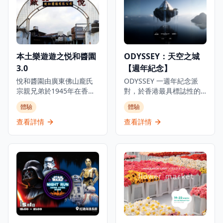
本土樂遊遊之悦和醬園
ODYSSEY：天空之城
3.0
【週年紀念】
悅和醬園由廣東佛山龐氏
ODYSSEY 一週年紀念派
宗親兄弟於1945年在香港
對，於香港最具標誌性的
創立，是本港歷史逾80年
戶外場地——K11 MUSEA
體驗
體驗
的傳統老字號醬園，亦是
6樓雕塑公園隆重舉行。作
全港唯一自置蒸釀酒房的
為 Social Club Series 的
查看詳情
查看詳情
醬園，自行生產各類豉
重點活動，「天空之城」
油、醋、酒及調味品，在
將這片綠意盎然、藝術薈
本地食品業中實屬罕見。
萃的空中花園化身為充滿
醬園現由第三代傳人 Jack
活力的舞池，以維多利亞
主理，致力在傳統釀造工
港全景為背景，帶來一場
藝與現代需求之間取得平
融合 House、Techno 及
衡。廠內的天然生曬工場
全球電子音樂的白日派
至今仍保留傳統日曬發酵
對。 開場表演由
工序，是醬園最具代表性
@danielboswarva 擔綱，
的生產環節之一。 然而，
現設四人團體票，享折扣